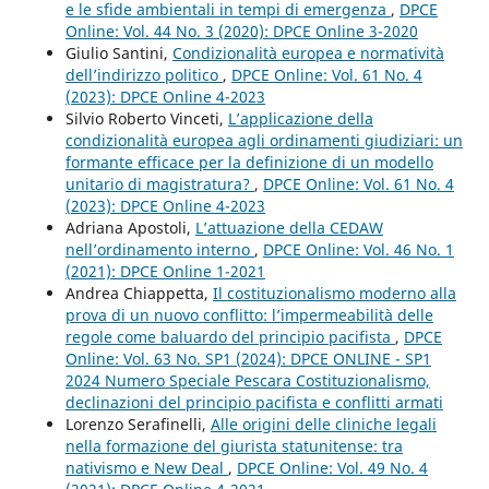
e le sfide ambientali in tempi di emergenza
,
DPCE
Online: Vol. 44 No. 3 (2020): DPCE Online 3-2020
Giulio Santini,
Condizionalità europea e normatività
dell’indirizzo politico
,
DPCE Online: Vol. 61 No. 4
(2023): DPCE Online 4-2023
Silvio Roberto Vinceti,
L’applicazione della
condizionalità europea agli ordinamenti giudiziari: un
formante efficace per la definizione di un modello
unitario di magistratura?
,
DPCE Online: Vol. 61 No. 4
(2023): DPCE Online 4-2023
Adriana Apostoli,
L’attuazione della CEDAW
nell’ordinamento interno
,
DPCE Online: Vol. 46 No. 1
(2021): DPCE Online 1-2021
Andrea Chiappetta,
Il costituzionalismo moderno alla
prova di un nuovo conflitto: l’impermeabilità delle
regole come baluardo del principio pacifista
,
DPCE
Online: Vol. 63 No. SP1 (2024): DPCE ONLINE - SP1
2024 Numero Speciale Pescara Costituzionalismo,
declinazioni del principio pacifista e conflitti armati
Lorenzo Serafinelli,
Alle origini delle cliniche legali
nella formazione del giurista statunitense: tra
nativismo e New Deal
,
DPCE Online: Vol. 49 No. 4