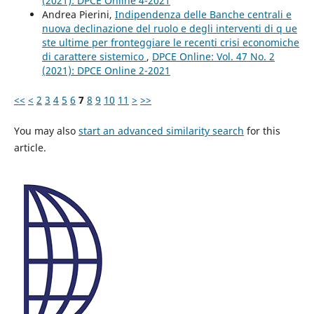
(2021): DPCE Online 4-2021
Andrea Pierini,
Indipendenza delle Banche centrali e
nuova declinazione del ruolo e degli interventi di q ue
ste ultime per fronteggiare le recenti crisi economiche
di carattere sistemico
,
DPCE Online: Vol. 47 No. 2
(2021): DPCE Online 2-2021
<<
<
2
3
4
5
6
7
8
9
10
11
>
>>
You may also
start an advanced similarity search
for this
article.