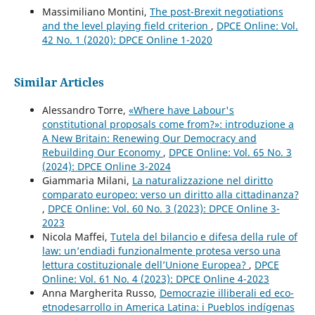
Massimiliano Montini,
The post-Brexit negotiations
and the level playing field criterion
,
DPCE Online: Vol.
42 No. 1 (2020): DPCE Online 1-2020
Similar Articles
Alessandro Torre,
«Where have Labour's
constitutional proposals come from?»: introduzione a
A New Britain: Renewing Our Democracy and
Rebuilding Our Economy
,
DPCE Online: Vol. 65 No. 3
(2024): DPCE Online 3-2024
Giammaria Milani,
La naturalizzazione nel diritto
comparato europeo: verso un diritto alla cittadinanza?
,
DPCE Online: Vol. 60 No. 3 (2023): DPCE Online 3-
2023
Nicola Maffei,
Tutela del bilancio e difesa della rule of
law: un’endiadi funzionalmente protesa verso una
lettura costituzionale dell’Unione Europea?
,
DPCE
Online: Vol. 61 No. 4 (2023): DPCE Online 4-2023
Anna Margherita Russo,
Democrazie illiberali ed eco-
etnodesarrollo in America Latina: i Pueblos indígenas