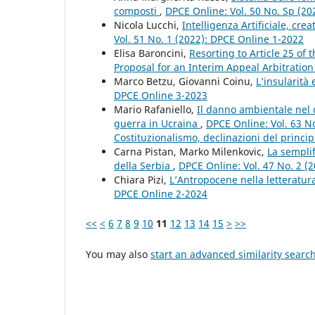
composti
,
DPCE Online: Vol. 50 No. Sp (2
Nicola Lucchi,
Intelligenza Artificiale, crea
Vol. 51 No. 1 (2022): DPCE Online 1-2022
Elisa Baroncini,
Resorting to Article 25 of
Proposal for an Interim Appeal Arbitratio
Marco Betzu, Giovanni Coinu,
L’insularità e
DPCE Online 3-2023
Mario Rafaniello,
Il danno ambientale nel 
guerra in Ucraina
,
DPCE Online: Vol. 63 
Costituzionalismo, declinazioni del principi
Carna Pistan, Marko Milenkovic,
La semplif
della Serbia
,
DPCE Online: Vol. 47 No. 2 (
Chiara Pizi,
L’Antropocene nella letteratur
DPCE Online 2-2024
<<
<
6
7
8
9
10
11
12
13
14
15
>
>>
You may also
start an advanced similarity searc