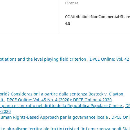
License
CC Attribution-NonCommercial-Share
4.0
tiations and the level playing field criterion
,
DPCE Online: Vol. 42
ld? Considerazioni a partire dalla sentenza Bostock v. Clayton
iti
,
DPCE Online: Vol. 45 No. 4 (2020): DPCE Online 4-2020
ra piano e contratto nel diritto della Repubblica Popolare Cinese
,
D
3-2020
 Human Rights-Based Approach per la governance locale
,
DPCE Onl
i e pluralismo territoriale tra (in) crisi ed (in) emergenza negli Stat