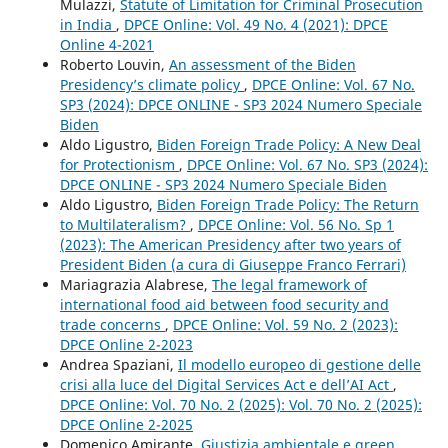
Mulazzi,
Statute of Limitation for Criminal Prosecution
in India
,
DPCE Online: Vol. 49 No. 4 (2021): DPCE
Online 4-2021
Roberto Louvin,
An assessment of the Biden
Presidency’s climate policy
,
DPCE Online: Vol. 67 No.
SP3 (2024): DPCE ONLINE - SP3 2024 Numero Speciale
Biden
Aldo Ligustro,
Biden Foreign Trade Policy: A New Deal
for Protectionism
,
DPCE Online: Vol. 67 No. SP3 (2024):
DPCE ONLINE - SP3 2024 Numero Speciale Biden
Aldo Ligustro,
Biden Foreign Trade Policy: The Return
to Multilateralism?
,
DPCE Online: Vol. 56 No. Sp 1
(2023): The American Presidency after two years of
President Biden (a cura di Giuseppe Franco Ferrari)
Mariagrazia Alabrese,
The legal framework of
international food aid between food security and
trade concerns
,
DPCE Online: Vol. 59 No. 2 (2023):
DPCE Online 2-2023
Andrea Spaziani,
Il modello europeo di gestione delle
crisi alla luce del Digital Services Act e dell’AI Act
,
DPCE Online: Vol. 70 No. 2 (2025): Vol. 70 No. 2 (2025):
DPCE Online 2-2025
Domenico Amirante,
Giustizia ambientale e green