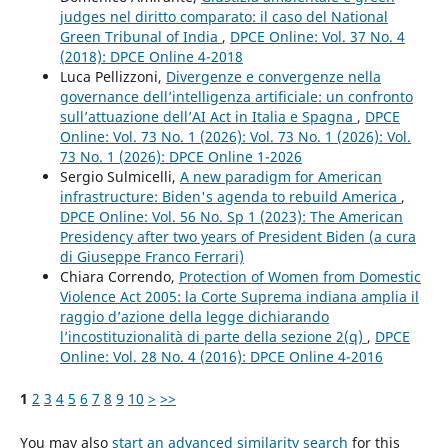
judges nel diritto comparato: il caso del National
Green Tribunal of India
,
DPCE Online: Vol. 37 No. 4
(2018): DPCE Online 4-2018
Luca Pellizzoni,
Divergenze e convergenze nella
governance dell’intelligenza artificiale: un confronto
sull’attuazione dell’AI Act in Italia e Spagna
,
DPCE
Online: Vol. 73 No. 1 (2026): Vol. 73 No. 1 (2026): Vol.
73 No. 1 (2026): DPCE Online 1-2026
Sergio Sulmicelli,
A new paradigm for American
infrastructure: Biden's agenda to rebuild America
,
DPCE Online: Vol. 56 No. Sp 1 (2023): The American
Presidency after two years of President Biden (a cura
di Giuseppe Franco Ferrari)
Chiara Correndo,
Protection of Women from Domestic
Violence Act 2005: la Corte Suprema indiana amplia il
raggio d’azione della legge dichiarando
l’incostituzionalità di parte della sezione 2(q)
,
DPCE
Online: Vol. 28 No. 4 (2016): DPCE Online 4-2016
1
2
3
4
5
6
7
8
9
10
>
>>
You may also
start an advanced similarity search
for this