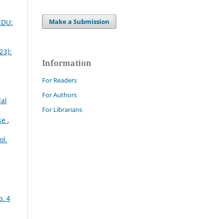
Make a Submission
 EDU:
23):
Information
For Readers
For Authors
dal
For Librarians
ese
,
ol.
o. 4