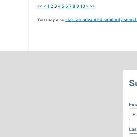
<<
<
1
2
3
4
5
6
7
8
9
10
>
>>
You may also
start an advanced similarity searc