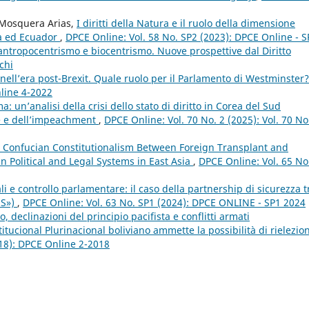
 Mosquera Arias,
I diritti della Natura e il ruolo della dimensione
ia ed Ecuador
,
DPCE Online: Vol. 58 No. SP2 (2023): DPCE Online - S
 antropocentrismo e biocentrismo. Nuove prospettive dal Diritto
chi
nell’era post-Brexit. Quale ruolo per il Parlamento di Westminster
nline 4-2022
 un’analisi della crisi dello stato di diritto in Corea del Sud
ne e dell’impeachment
,
DPCE Online: Vol. 70 No. 2 (2025): Vol. 70 No
 Confucian Constitutionalism Between Foreign Transplant and
in Political and Legal Systems in East Asia
,
DPCE Online: Vol. 65 No
iali e controllo parlamentare: il caso della partnership di sicurezza t
US»)
,
DPCE Online: Vol. 63 No. SP1 (2024): DPCE ONLINE - SP1 2024
declinazioni del principio pacifista e conflitti armati
titucional Plurinacional boliviano ammette la possibilità di rielezio
018): DPCE Online 2-2018