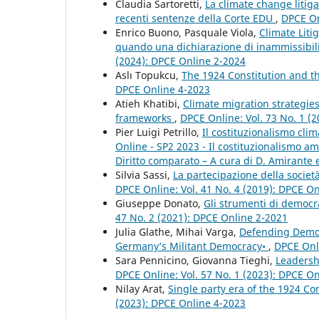
Claudia Sartoretti,
La climate change litiga
recenti sentenze della Corte EDU
,
DPCE On
Enrico Buono, Pasquale Viola,
Climate Liti
quando una dichiarazione di inammissibil
(2024): DPCE Online 2-2024
Aslı Topukcu,
The 1924 Constitution and t
DPCE Online 4-2023
Atieh Khatibi,
Climate migration strategies
frameworks
,
DPCE Online: Vol. 73 No. 1 (2
Pier Luigi Petrillo,
Il costituzionalismo clim
Online - SP2 2023 - Il costituzionalismo a
Diritto comparato – A cura di D. Amirante e
Silvia Sassi,
La partecipazione della società
DPCE Online: Vol. 41 No. 4 (2019): DPCE O
Giuseppe Donato,
Gli strumenti di democra
47 No. 2 (2021): DPCE Online 2-2021
Julia Glathe, Mihai Varga,
Defending Democr
Germany’s Militant Democracy•
,
DPCE Onli
Sara Pennicino, Giovanna Tieghi,
Leadersh
DPCE Online: Vol. 57 No. 1 (2023): DPCE O
Nilay Arat,
Single party era of the 1924 C
(2023): DPCE Online 4-2023