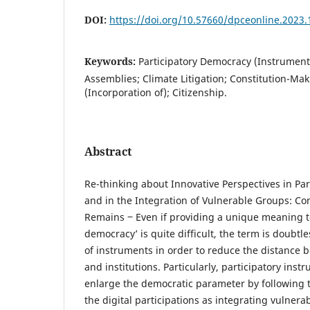
DOI:
https://doi.org/10.57660/dpceonline.2023.
Keywords:
Participatory Democracy (Instruments
Assemblies; Climate Litigation; Constitution-Ma
(Incorporation of); Citizenship.
Abstract
Re-thinking about Innovative Perspectives in Pa
and in the Integration of Vulnerable Groups: C
Remains ‒ Even if providing a unique meaning to
democracy’ is quite difficult, the term is doubtl
of instruments in order to reduce the distance 
and institutions. Particularly, participatory ins
enlarge the democratic parameter by following t
the digital participations as integrating vulner