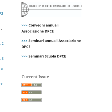
P2
>>>
Convegni annuali
?
,
Associazione DPCE
>>>
Seminari annuali Associazione
. 2
DPCE
>>>
Seminari Scuola DPCE
. 3
ra
Current Issue
ne