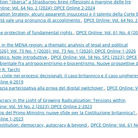
tion “sbarca” a Strasburgo: brevi riflessioni a margine delle tre
line: Vol. 64 No. 2 (2024): DPCE Online 2-2024
gation Strategy, alcuni apparenti insuccessi e il talento della Corte
ità vale una pronuncia di accoglimento
,
DPCE Online: Vol. 64 No. 2
he protection of fundamental rights
,
DPCE Online: Vol. 61 No. 4 (20
 in the MENA region: a thematic analysis of legal and political
026): Vol. 73 No. 1 (2026): Vol. 73 No. 1 (2026): DPCE Online 1-2026
atico. Note introduttive
,
DPCE Online: Vol. 58 No. SP2 (2023): DPCE
mbientale fra antropocentrismo e biocentrismo. Nuove prospettive 
 R. Tarchi
 civile nei processi decisionali: il caso britannico e il caso ungher
nline 4-2019
zia partecipativa alla prova del digital switchover
,
DPCE Online: V
acy in the Light of Growing Radicalization: Tensions within
ne: Vol. 59 No. 2 (2023): DPCE Online 2-2023
ip del Primo Ministro: nuove sfide per la Costituzione britannica?
,
nline 1-2023
onstitution: democracy, autocracy & beyond
,
DPCE Online: Vol. 61 N