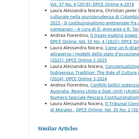
Vol. 37 No. 4 (2018): DPCE Online 4-2018
Laura Alessandra Nocera, Christian Javier
culturale nella giurisprudenza di Colomb
2023 - Il costituzionalismo ambientale fra
comparato – A cura di D. Amirante e R. Tar
Andrea Fiorentino,
Il treaty-making power 
DPCE Online: Vol. 55 No. 4 (2022): DPCE O
Laura Alessandra Nocera,
Come un K-drama:
attraverso i modelli dello stato d’eccezio
(2025): DPCE Online 2-2025
Laura Alessandra Nocera,
Conceptualizing
Indigenous Tradition: The Role of Culture 
(2024): DPCE Online 3-2024
Andrea Fiorentino,
Conflitti bellici potenz
Australia, Regno Unito e Stati Uniti («AUK
Numero Speciale Pescara Costituzionalismo, 
Laura Alessandra Nocera,
Il Tribunal Cons
di Morales
,
DPCE Online: Vol. 35 No. 2 (2
Similar Articles