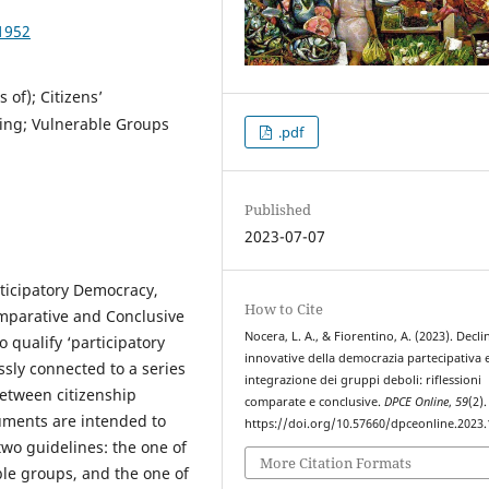
1952
 of); Citizens’
king; Vulnerable Groups
.pdf
Published
2023-07-07
rticipatory Democracy,
How to Cite
omparative and Conclusive
Nocera, L. A., & Fiorentino, A. (2023). Decli
 qualify ‘participatory
innovative della democrazia partecipativa 
essly connected to a series
integrazione dei gruppi deboli: riflessioni
between citizenship
comparate e conclusive.
DPCE Online
,
59
(2).
truments are intended to
https://doi.org/10.57660/dpceonline.2023
wo guidelines: the one of
More Citation Formats
able groups, and the one of