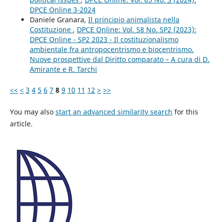
DPCE Online 3-2024
Daniele Granara,
Il principio animalista nella
Costituzione
,
DPCE Online: Vol. 58 No. SP2 (2023):
DPCE Online - SP2 2023 - Il costituzionalismo
ambientale fra antropocentrismo e biocentrismo.
Nuove prospettive dal Diritto comparato – A cura di D.
Amirante e R. Tarchi
<<
<
3
4
5
6
7
8
9
10
11
12
>
>>
You may also
start an advanced similarity search
for this
article.