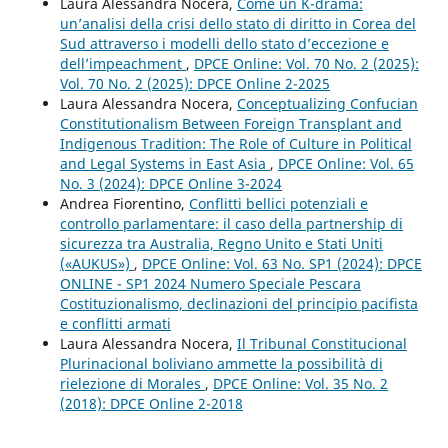
Laura Alessandra Nocera,
Come un K-drama:
un’analisi della crisi dello stato di diritto in Corea del
Sud attraverso i modelli dello stato d’eccezione e
dell’impeachment
,
DPCE Online: Vol. 70 No. 2 (2025):
Vol. 70 No. 2 (2025): DPCE Online 2-2025
Laura Alessandra Nocera,
Conceptualizing Confucian
Constitutionalism Between Foreign Transplant and
Indigenous Tradition: The Role of Culture in Political
and Legal Systems in East Asia
,
DPCE Online: Vol. 65
No. 3 (2024): DPCE Online 3-2024
Andrea Fiorentino,
Conflitti bellici potenziali e
controllo parlamentare: il caso della partnership di
sicurezza tra Australia, Regno Unito e Stati Uniti
(«AUKUS»)
,
DPCE Online: Vol. 63 No. SP1 (2024): DPCE
ONLINE - SP1 2024 Numero Speciale Pescara
Costituzionalismo, declinazioni del principio pacifista
e conflitti armati
Laura Alessandra Nocera,
Il Tribunal Constitucional
Plurinacional boliviano ammette la possibilità di
rielezione di Morales
,
DPCE Online: Vol. 35 No. 2
(2018): DPCE Online 2-2018