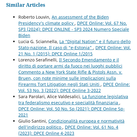
Similar Articles
Roberto Louvin,
An assessment of the Biden
Presidency’s climate policy
,
DPCE Online: Vol. 67 No.
SP3 (2024): DPCE ONLINE - SP3 2024 Numero Speciale
Biden
Lucia G. Sciannella,
La “Digital Nation” e il futuro dello
Stato-nazione. Il caso di “e-Estonia”
,
DPCE Online: Vol.
21 No. 1 (2015): DPCE Online 1/2015
Lorenzo Serafinelli,
Il Secondo Emendamento e il
diritto di portare armi da fuoco nei luoghi pubblici
Commento a New York State Rifle & Pistols Assn. v.
Bruen, con note minime sulle implicazioni sulla
Firearms Tort Litigation negli Stati Uniti
,
DPCE Online:
Vol. 53 No. 3 (2022): DPCE Online 3-2022
Sara Parolari, Alice Valdesalici,
La funzione legislativa
tra federalismo esecutivo e specialità finanziaria
,
DPCE Online: Vol. 50 No. Sp (2021): DPCE Online Sp-
2021
Giulio Santini,
Condizionalità europea e normatività
dell’indirizzo politico
,
DPCE Online: Vol. 61 No. 4
(2023): DPCE Online 4-2023