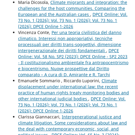
Maria Dicosola,
Climate migrants and integration: the
challenges for the host communities. Comparing the
European and the Australian cases
,
DPCE Online: Vol.
73 No. 1 (2026): Vol. 73 No. 1 (2026): Vol. 73 No. 1
(2026): DPCE Online 1-2026
Vincenza Conte,
Per una teoria civilistica del danno
climatico. Interessi non appropriativi, tecniche
processuali per diritti trans-soggettivi, dimensione
intergenerazionale dei diritti fondamentali
,
DPCE
Online: Vol. 58 No. SP2 (2023): DPCE Online - SP2 2023
- Il costituzionalismo ambientale fra antropocentrismo
e biocentrismo. Nuove prospettive dal Diritto
comparato – A cura di D. Amirante e R. Tarchi
Emanuele Sommario , Riccardo Luporini,
Climate
displacement under international law: the recent
practice of human rights treaty monitoring bodies and
other international judicial bodies
,
DPCE Online: Vol.
73 No. 1 (2026): Vol. 73 No. 1 (2026): Vol. 73 No. 1
(2026): DPCE Online 1-2026
Clarissa Giannaccari,
Intergenerational justice and
climate litigation. Some considerations about law and
the deal with contemporary economic, social, and
political issues
,
DPCE Online: Vol. 65 No. 3 (2024):