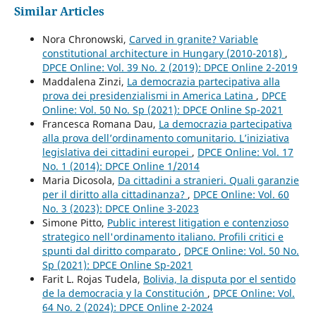
Similar Articles
Nora Chronowski,
Carved in granite? Variable
constitutional architecture in Hungary (2010-2018)
,
DPCE Online: Vol. 39 No. 2 (2019): DPCE Online 2-2019
Maddalena Zinzi,
La democrazia partecipativa alla
prova dei presidenzialismi in America Latina
,
DPCE
Online: Vol. 50 No. Sp (2021): DPCE Online Sp-2021
Francesca Romana Dau,
La democrazia partecipativa
alla prova dell’ordinamento comunitario. L’iniziativa
legislativa dei cittadini europei
,
DPCE Online: Vol. 17
No. 1 (2014): DPCE Online 1/2014
Maria Dicosola,
Da cittadini a stranieri. Quali garanzie
per il diritto alla cittadinanza?
,
DPCE Online: Vol. 60
No. 3 (2023): DPCE Online 3-2023
Simone Pitto,
Public interest litigation e contenzioso
strategico nell'ordinamento italiano. Profili critici e
spunti dal diritto comparato
,
DPCE Online: Vol. 50 No.
Sp (2021): DPCE Online Sp-2021
Farit L. Rojas Tudela,
Bolivia, la disputa por el sentido
de la democracia y la Constitución
,
DPCE Online: Vol.
64 No. 2 (2024): DPCE Online 2-2024