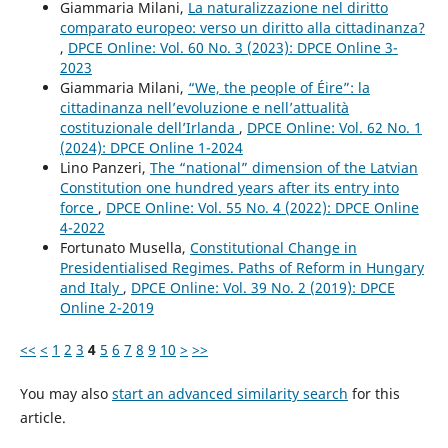
Giammaria Milani,
La naturalizzazione nel diritto
comparato europeo: verso un diritto alla cittadinanza?
,
DPCE Online: Vol. 60 No. 3 (2023): DPCE Online 3-
2023
Giammaria Milani,
“We, the people of Éire”: la
cittadinanza nell’evoluzione e nell’attualità
costituzionale dell’Irlanda
,
DPCE Online: Vol. 62 No. 1
(2024): DPCE Online 1-2024
Lino Panzeri,
The “national” dimension of the Latvian
Constitution one hundred years after its entry into
force
,
DPCE Online: Vol. 55 No. 4 (2022): DPCE Online
4-2022
Fortunato Musella,
Constitutional Change in
Presidentialised Regimes. Paths of Reform in Hungary
and Italy
,
DPCE Online: Vol. 39 No. 2 (2019): DPCE
Online 2-2019
<<
<
1
2
3
4
5
6
7
8
9
10
>
>>
You may also
start an advanced similarity search
for this
article.