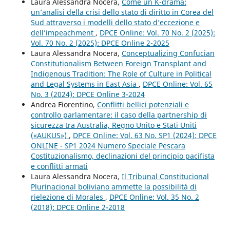
Laura Alessandra Nocera,
Come un K-drama:
un’analisi della crisi dello stato di diritto in Corea del
Sud attraverso i modelli dello stato d’eccezione e
dell’impeachment
,
DPCE Online: Vol. 70 No. 2 (2025):
Vol. 70 No. 2 (2025): DPCE Online 2-2025
Laura Alessandra Nocera,
Conceptualizing Confucian
Constitutionalism Between Foreign Transplant and
Indigenous Tradition: The Role of Culture in Political
and Legal Systems in East Asia
,
DPCE Online: Vol. 65
No. 3 (2024): DPCE Online 3-2024
Andrea Fiorentino,
Conflitti bellici potenziali e
controllo parlamentare: il caso della partnership di
sicurezza tra Australia, Regno Unito e Stati Uniti
(«AUKUS»)
,
DPCE Online: Vol. 63 No. SP1 (2024): DPCE
ONLINE - SP1 2024 Numero Speciale Pescara
Costituzionalismo, declinazioni del principio pacifista
e conflitti armati
Laura Alessandra Nocera,
Il Tribunal Constitucional
Plurinacional boliviano ammette la possibilità di
rielezione di Morales
,
DPCE Online: Vol. 35 No. 2
(2018): DPCE Online 2-2018