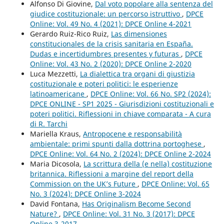
Alfonso Di Giovine,
Dal voto popolare alla sentenza del
giudice costituzionale: un percorso istruttivo
,
DPCE
Online: Vol. 49 No. 4 (2021): DPCE Online 4-2021
Gerardo Ruiz-Rico Ruiz,
Las dimensiones
constitucionales de la crisis sanitaria en España.
Dudas e incertidumbres presentes y futuras
,
DPCE
Online: Vol. 43 No. 2 (2020): DPCE Online 2-2020
Luca Mezzetti,
La dialettica tra organi di giustizia
costituzionale e poteri politici: le esperienze
latinoamericane
,
DPCE Online: Vol. 66 No. SP2 (2024):
DPCE ONLINE - SP1 2025 - Giurisdizioni costituzionali e
poteri politici. Riflessioni in chiave comparata - A cura
di R. Tarchi
Mariella Kraus,
Antropocene e responsabilità
ambientale: primi spunti dalla dottrina portoghese
,
DPCE Online: Vol. 64 No. 2 (2024): DPCE Online 2-2024
Maria Dicosola,
La scrittura della (e nella) costituzione
britannica. Riflessioni a margine del report della
Commission on the UK’s Future
,
DPCE Online: Vol. 65
No. 3 (2024): DPCE Online 3-2024
David Fontana,
Has Originalism Become Second
Nature?
,
DPCE Online: Vol. 31 No. 3 (2017): DPCE
Online 3-2017