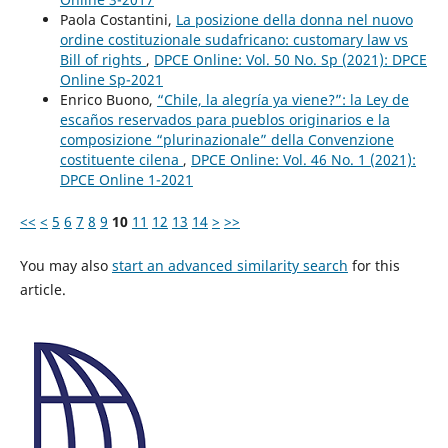
Paola Costantini,
La posizione della donna nel nuovo
ordine costituzionale sudafricano: customary law vs
Bill of rights
,
DPCE Online: Vol. 50 No. Sp (2021): DPCE
Online Sp-2021
Enrico Buono,
“Chile, la alegría ya viene?”: la Ley de
escaños reservados para pueblos originarios e la
composizione “plurinazionale” della Convenzione
costituente cilena
,
DPCE Online: Vol. 46 No. 1 (2021):
DPCE Online 1-2021
<<
<
5
6
7
8
9
10
11
12
13
14
>
>>
You may also
start an advanced similarity search
for this
article.