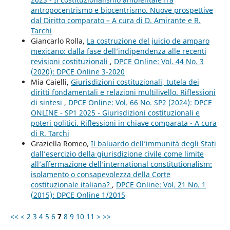
antropocentrismo e biocentrismo. Nuove prospettive
dal Diritto comparato – A cura di D. Amirante e R.
Tarchi
Giancarlo Rolla,
La costruzione del juicio de amparo
mexicano: dalla fase dell’indipendenza alle recenti
revisioni costituzionali
,
DPCE Online: Vol. 44 No. 3
(2020): DPCE Online 3-2020
Mia Caielli,
Giurisdizioni costituzionali, tutela dei
diritti fondamentali e relazioni multilivello. Riflessioni
di sintesi
,
DPCE Online: Vol. 66 No. SP2 (2024): DPCE
ONLINE - SP1 2025 - Giurisdizioni costituzionali e
poteri politici. Riflessioni in chiave comparata - A cura
di R. Tarchi
Graziella Romeo,
Il baluardo dell’immunità degli Stati
dall’esercizio della giurisdizione civile come limite
all’affermazione dell’international constitutionalism:
isolamento o consapevolezza della Corte
costituzionale italiana?
,
DPCE Online: Vol. 21 No. 1
(2015): DPCE Online 1/2015
<<
<
2
3
4
5
6
7
8
9
10
11
>
>>