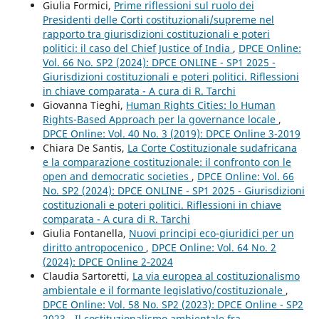
Giulia Formici,
Prime riflessioni sul ruolo dei
Presidenti delle Corti costituzionali/supreme nel
rapporto tra giurisdizioni costituzionali e poteri
politici: il caso del Chief Justice of India
,
DPCE Online:
Vol. 66 No. SP2 (2024): DPCE ONLINE - SP1 2025 -
Giurisdizioni costituzionali e poteri politici. Riflessioni
in chiave comparata - A cura di R. Tarchi
Giovanna Tieghi,
Human Rights Cities: lo Human
Rights-Based Approach per la governance locale
,
DPCE Online: Vol. 40 No. 3 (2019): DPCE Online 3-2019
Chiara De Santis,
La Corte Costituzionale sudafricana
e la comparazione costituzionale: il confronto con le
open and democratic societies
,
DPCE Online: Vol. 66
No. SP2 (2024): DPCE ONLINE - SP1 2025 - Giurisdizioni
costituzionali e poteri politici. Riflessioni in chiave
comparata - A cura di R. Tarchi
Giulia Fontanella,
Nuovi principi eco-giuridici per un
diritto antropocenico
,
DPCE Online: Vol. 64 No. 2
(2024): DPCE Online 2-2024
Claudia Sartoretti,
La via europea al costituzionalismo
ambientale e il formante legislativo/costituzionale
,
DPCE Online: Vol. 58 No. SP2 (2023): DPCE Online - SP2
2023 - Il costituzionalismo ambientale fra