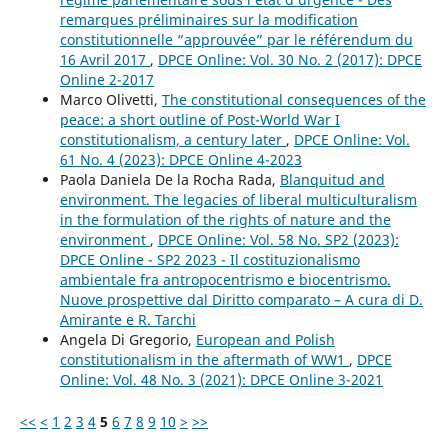
remarques préliminaires sur la modification
constitutionnelle “approuvée” par le référendum du
16 Avril 2017
,
DPCE Online: Vol. 30 No. 2 (2017): DPCE
Online 2-2017
Marco Olivetti,
The constitutional consequences of the
peace: a short outline of Post-World War I
constitutionalism, a century later
,
DPCE Online: Vol.
61 No. 4 (2023): DPCE Online 4-2023
Paola Daniela De la Rocha Rada,
Blanquitud and
environment. The legacies of liberal multiculturalism
in the formulation of the rights of nature and the
environment
,
DPCE Online: Vol. 58 No. SP2 (2023):
DPCE Online - SP2 2023 - Il costituzionalismo
ambientale fra antropocentrismo e biocentrismo.
Nuove prospettive dal Diritto comparato – A cura di D.
Amirante e R. Tarchi
Angela Di Gregorio,
European and Polish
constitutionalism in the aftermath of WW1
,
DPCE
Online: Vol. 48 No. 3 (2021): DPCE Online 3-2021
<<
<
1
2
3
4
5
6
7
8
9
10
>
>>