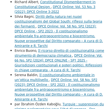
Richard Albert,
Constitutional Dismemberment in
Constitutional Design
,
DPCE Online: Vol. 53 No. 3
(2022): DPCE Online 3-2022
Silvia Bagni,
Diritti della natura nei nuovi
costituzionalismi del Global South: riflessi sulla teoria
dei formanti
,
DPCE Online: Vol. 58 No. SP2 (2023):
DPCE Online - SP2 2023 - Il costituzionalismo
ambientale fra antropocentrismo e biocentrismo.
Nuove prospettive dal Diritto comparato – A cura di D.
Amirante e R. Tarchi
Enrico Buono,
Il ricorso diretto di costituzionalità come
strumento di democrazia climatica
,
DPCE Online: Vol.
66 No. SP2 (2024): DPCE ONLINE - SP1 2025 -
Giurisdizioni costituzionali e poteri politici. Riflessioni
in chiave comparata - A cura di R. Tarchi
Serena Baldin,
Il costituzionalismo ambientale in
un’ottica multilivello
,
DPCE Online: Vol. 58 No. SP2
(2023): DPCE Online - SP2 2023 - Il costituzionalismo
ambientale fra antropocentrismo e biocentrismo.
Nuove prospettive dal Diritto comparato – A cura di D.
Amirante e R. Tarchi
par İbrahim Özden Kaboğlu,
Turquie : suppression du
régime parlementaire sous l’état d’urgence - Des