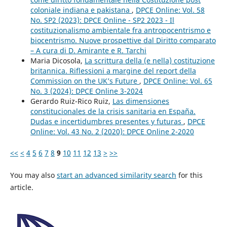
coloniale indiana e pakistana
,
DPCE Online: Vol. 58
No. SP2 (2023): DPCE Online - SP2 2023 - Il
costituzionalismo ambientale fra antropocentrismo e
biocentrismo. Nuove prospettive dal Diritto comparato
– A cura di D. Amirante e R. Tarchi
Maria Dicosola,
La scrittura della (e nella) costituzione
britannica. Riflessioni a margine del report della
Commission on the UK’s Future
,
DPCE Online: Vol. 65
No. 3 (2024): DPCE Online 3-2024
Gerardo Ruiz-Rico Ruiz,
Las dimensiones
constitucionales de la crisis sanitaria en España.
Dudas e incertidumbres presentes y futuras
,
DPCE
Online: Vol. 43 No. 2 (2020): DPCE Online 2-2020
<<
<
4
5
6
7
8
9
10
11
12
13
>
>>
You may also
start an advanced similarity search
for this
article.