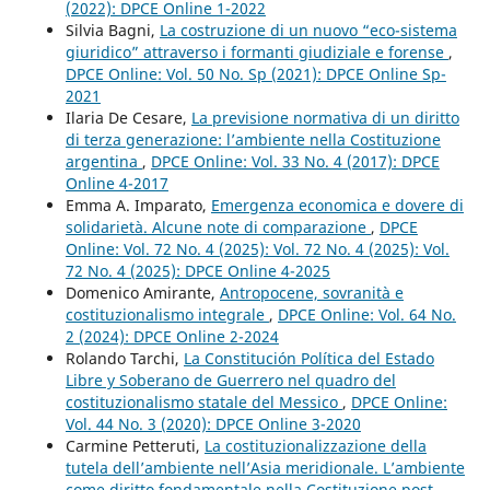
(2022): DPCE Online 1-2022
Silvia Bagni,
La costruzione di un nuovo “eco-sistema
giuridico” attraverso i formanti giudiziale e forense
,
DPCE Online: Vol. 50 No. Sp (2021): DPCE Online Sp-
2021
Ilaria De Cesare,
La previsione normativa di un diritto
di terza generazione: l’ambiente nella Costituzione
argentina
,
DPCE Online: Vol. 33 No. 4 (2017): DPCE
Online 4-2017
Emma A. Imparato,
Emergenza economica e dovere di
solidarietà. Alcune note di comparazione
,
DPCE
Online: Vol. 72 No. 4 (2025): Vol. 72 No. 4 (2025): Vol.
72 No. 4 (2025): DPCE Online 4-2025
Domenico Amirante,
Antropocene, sovranità e
costituzionalismo integrale
,
DPCE Online: Vol. 64 No.
2 (2024): DPCE Online 2-2024
Rolando Tarchi,
La Constitución Política del Estado
Libre y Soberano de Guerrero nel quadro del
costituzionalismo statale del Messico
,
DPCE Online:
Vol. 44 No. 3 (2020): DPCE Online 3-2020
Carmine Petteruti,
La costituzionalizzazione della
tutela dell’ambiente nell’Asia meridionale. L’ambiente
come diritto fondamentale nella Costituzione post