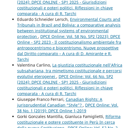
(2024): DPCE ONLINE - SP1 2025 - Giurisdizioni
costituzionali e poteri politici. Riflessioni in chiave
comparata - A cura di R. Tarchi
Eduardo Schneider Lersch,
Environmental Courts and
Tribunals in Brazil and Bolivia: a comparative analysis
between institutional systems of environmental
protection
,
DPCE Online: Vol. 58 No. SP2 (2023): DPCE
Online - SP2 2023 - Il costituzionalismo ambientale fra
antropocentrismo e biocentrismo. Nuove prospettive
dal Diritto comparato – A cura di D. Amirante e R.
Tarchi
Valentina Carlino,
La giustizia costituzionale nell’Africa
subsahariana, tra mimetismo costituzionale e percorsi
evolutivi eterogenei
,
DPCE Online: Vol. 66 No. SP2
(2024): DPCE ONLINE - SP1 2025 - Giurisdizioni
costituzionali e poteri politici. Riflessioni in chiave
comparata - A cura di R. Tarchi
Giuseppe Franco Ferrari,
Canadian Rights: A
jurisprudential Canadian “Style”?
,
DPCE Online: Vol.
38 No. 1 (2019): DPCE Online 1-2019
Gorki Gonzales Mantilla, Gianluca Famiglietti,
Riforma
costituzionale e potere costituente in Perù In cerca
della nuova Costituzione
,
DPCE Online: Vol. 52 No. 2