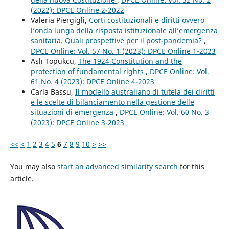
(2022): DPCE Online 2-2022
Valeria Piergigli,
Corti costituzionali e diritti ovvero
l’onda lunga della risposta istituzionale all’emergenza
sanitaria. Quali prospettive per il post-pandemia?
,
DPCE Online: Vol. 57 No. 1 (2023): DPCE Online 1-2023
Aslı Topukcu,
The 1924 Constitution and the
protection of fundamental rights
,
DPCE Online: Vol.
61 No. 4 (2023): DPCE Online 4-2023
Carla Bassu,
Il modello australiano di tutela dei diritti
e le scelte di bilanciamento nella gestione delle
situazioni di emergenza
,
DPCE Online: Vol. 60 No. 3
(2023): DPCE Online 3-2023
<<
<
1
2
3
4
5
6
7
8
9
10
>
>>
You may also
start an advanced similarity search
for this
article.