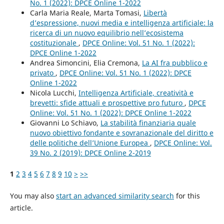
No. 1 (2022): DPCE Online 1-2022
Carla Maria Reale, Marta Tomasi,
Libertà
d’espressione, nuovi media e intelligenza artificiale: la
ricerca di un nuovo equilibrio nell’ecosistema
costituzionale
,
DPCE Online: Vol. 51 No. 1 (2022):
DPCE Online 1-2022
Andrea Simoncini, Elia Cremona,
La AI fra pubblico e
privato
,
DPCE Online: Vol. 51 No. 1 (2022): DPCE
Online 1-2022
Nicola Lucchi,
Intelligenza Artificiale, creatività e
brevetti: sfide attuali e prospettive pro futuro
,
DPCE
Online: Vol. 51 No. 1 (2022): DPCE Online 1-2022
Giovanni Lo Schiavo,
La stabilità finanziaria quale
nuovo obiettivo fondante e sovranazionale del diritto e
delle politiche dell’Unione Europea
,
DPCE Online: Vol.
39 No. 2 (2019): DPCE Online 2-2019
1
2
3
4
5
6
7
8
9
10
>
>>
You may also
start an advanced similarity search
for this
article.