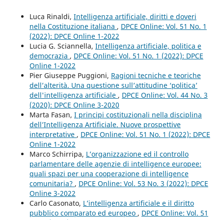
Luca Rinaldi,
Intelligenza artificiale, diritti e doveri
nella Costituzione italiana
,
DPCE Online: Vol. 51 No. 1
(2022): DPCE Online 1-2022
Lucia G. Sciannella,
Intelligenza artificiale, politica e
democrazia
,
DPCE Online: Vol. 51 No. 1 (2022): DPCE
Online 1-2022
Pier Giuseppe Puggioni,
Ragioni tecniche e teoriche
dell’alterità. Una questione sull’attitudine ‘politica’
dell'intelligenza artificiale
,
DPCE Online: Vol. 44 No. 3
(2020): DPCE Online 3-2020
Marta Fasan,
I principi costituzionali nella disciplina
dell’Intelligenza Artificiale. Nuove prospettive
interpretative
,
DPCE Online: Vol. 51 No. 1 (2022): DPCE
Online 1-2022
Marco Schirripa,
L’organizzazione ed il controllo
parlamentare delle agenzie di intelligence europee:
quali spazi per una cooperazione di intelligence
comunitaria?
,
DPCE Online: Vol. 53 No. 3 (2022): DPCE
Online 3-2022
Carlo Casonato,
L’intelligenza artificiale e il diritto
pubblico comparato ed europeo
,
DPCE Online: Vol. 51