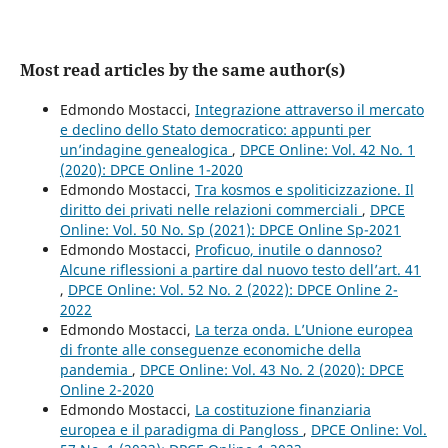
Most read articles by the same author(s)
Edmondo Mostacci,
Integrazione attraverso il mercato
e declino dello Stato democratico: appunti per
un’indagine genealogica
,
DPCE Online: Vol. 42 No. 1
(2020): DPCE Online 1-2020
Edmondo Mostacci,
Tra kosmos e spoliticizzazione. Il
diritto dei privati nelle relazioni commerciali
,
DPCE
Online: Vol. 50 No. Sp (2021): DPCE Online Sp-2021
Edmondo Mostacci,
Proficuo, inutile o dannoso?
Alcune riflessioni a partire dal nuovo testo dell’art. 41
,
DPCE Online: Vol. 52 No. 2 (2022): DPCE Online 2-
2022
Edmondo Mostacci,
La terza onda. L’Unione europea
di fronte alle conseguenze economiche della
pandemia
,
DPCE Online: Vol. 43 No. 2 (2020): DPCE
Online 2-2020
Edmondo Mostacci,
La costituzione finanziaria
europea e il paradigma di Pangloss
,
DPCE Online: Vol.