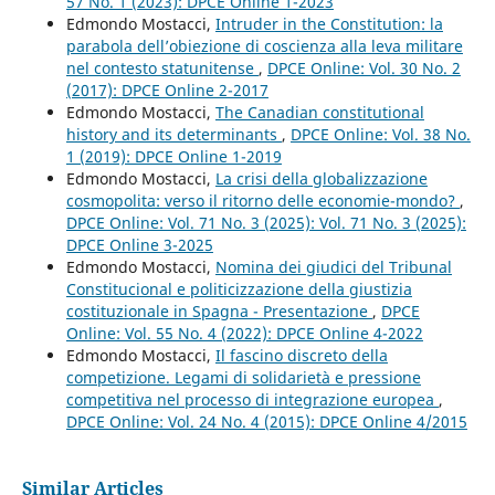
57 No. 1 (2023): DPCE Online 1-2023
Edmondo Mostacci,
Intruder in the Constitution: la
parabola dell’obiezione di coscienza alla leva militare
nel contesto statunitense
,
DPCE Online: Vol. 30 No. 2
(2017): DPCE Online 2-2017
Edmondo Mostacci,
The Canadian constitutional
history and its determinants
,
DPCE Online: Vol. 38 No.
1 (2019): DPCE Online 1-2019
Edmondo Mostacci,
La crisi della globalizzazione
cosmopolita: verso il ritorno delle economie-mondo?
,
DPCE Online: Vol. 71 No. 3 (2025): Vol. 71 No. 3 (2025):
DPCE Online 3-2025
Edmondo Mostacci,
Nomina dei giudici del Tribunal
Constitucional e politicizzazione della giustizia
costituzionale in Spagna - Presentazione
,
DPCE
Online: Vol. 55 No. 4 (2022): DPCE Online 4-2022
Edmondo Mostacci,
Il fascino discreto della
competizione. Legami di solidarietà e pressione
competitiva nel processo di integrazione europea
,
DPCE Online: Vol. 24 No. 4 (2015): DPCE Online 4/2015
Similar Articles