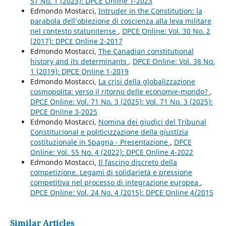
57 No. 1 (2023): DPCE Online 1-2023
Edmondo Mostacci,
Intruder in the Constitution: la
parabola dell’obiezione di coscienza alla leva militare
nel contesto statunitense
,
DPCE Online: Vol. 30 No. 2
(2017): DPCE Online 2-2017
Edmondo Mostacci,
The Canadian constitutional
history and its determinants
,
DPCE Online: Vol. 38 No.
1 (2019): DPCE Online 1-2019
Edmondo Mostacci,
La crisi della globalizzazione
cosmopolita: verso il ritorno delle economie-mondo?
,
DPCE Online: Vol. 71 No. 3 (2025): Vol. 71 No. 3 (2025):
DPCE Online 3-2025
Edmondo Mostacci,
Nomina dei giudici del Tribunal
Constitucional e politicizzazione della giustizia
costituzionale in Spagna - Presentazione
,
DPCE
Online: Vol. 55 No. 4 (2022): DPCE Online 4-2022
Edmondo Mostacci,
Il fascino discreto della
competizione. Legami di solidarietà e pressione
competitiva nel processo di integrazione europea
,
DPCE Online: Vol. 24 No. 4 (2015): DPCE Online 4/2015
Similar Articles