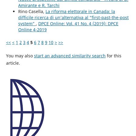
Amirante e R. Tarchi
Rino Casella,
La riforma elettorale in Canada: la
difficile ricerca di un’alternativa al “first-past-the-post
system”
,
DPCE Online: Vol. 41 No. 4 (2019): DPCE
Online 4-2019
<<
<
1
2
3
4
5
6
7
8
9
10
>
>>
You may also
start an advanced similarity search
for this
article.