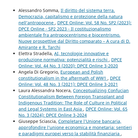
Alessandro Somma,
Il diritto del sistema terra.
Democrazia, capitalismo e protezione della natura
nell’antropocene
,
DPCE Online: Vol. 58 No. SP2 (2023):
DPCE Online - SP2 2023 - Il costituzionalismo
ambientale fra antropocentrismo e biocentrismo.
Nuove prospettive dal Diritto comparato – A cura di D.
Amirante e R. Tarchi
Elettra Stradella,
AI, tecnologie innovative e
produzione normativa: potenzialità e rischi
,
DPCE
Online: Vol. 44 No. 3 (2020): DPCE Online 3-2020
Angela Di Gregorio,
European and Polish
constitutionalism in the aftermath of WW1
,
DPCE
Online: Vol. 48 No. 3 (2021): DPCE Online 3-2021
Laura Alessandra Nocera,
Conceptualizing Confucian
Constitutionalism Between Foreign Transplant and
Indigenous Tradition: The Role of Culture in Political
and Legal Systems in East Asia
,
DPCE Online: Vol. 65
No. 3 (2024): DPCE Online 3-2024
Giuseppe Sciascia,
Completare l’Unione bancaria,
approfondire l’unione economica e monetaria: sentieri
e paradigmi europei verso la stabilità finanziaria
,