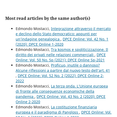
Most read articles by the same author(s)
Edmondo Mostacci,
Integrazione attraverso il mercato
e declino dello Stato democratico: appunti per
un’indagine genealogica
,
DPCE Online: Vol. 42 No. 1
(2020): DPCE Online 1-2020
Edmondo Mostacci,
Tra kosmos e spoliticizzazione. Il
diritto dei privati nelle relazioni commerciali
,
DPCE
Online: Vol. 50 No. Sp (2021): DPCE Online Sp-2021
Edmondo Mostacci,
Proficuo, inutile o dannoso?
Alcune riflessioni a partire dal nuovo testo dell’art. 41
,
DPCE Online: Vol. 52 No. 2 (2022): DPCE Online 2-
2022
Edmondo Mostacci,
La terza onda. L’Unione europea
di fronte alle conseguenze economiche della
pandemia
,
DPCE Online: Vol. 43 No. 2 (2020): DPCE
Online 2-2020
Edmondo Mostacci,
La costituzione finanziaria
europea e il paradigma di Pangloss
,
DPCE Online: Vol.