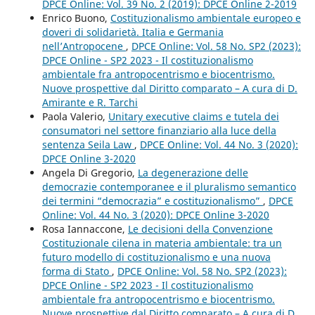
DPCE Online: Vol. 39 No. 2 (2019): DPCE Online 2-2019
Enrico Buono,
Costituzionalismo ambientale europeo e
doveri di solidarietà. Italia e Germania
nell’Antropocene
,
DPCE Online: Vol. 58 No. SP2 (2023):
DPCE Online - SP2 2023 - Il costituzionalismo
ambientale fra antropocentrismo e biocentrismo.
Nuove prospettive dal Diritto comparato – A cura di D.
Amirante e R. Tarchi
Paola Valerio,
Unitary executive claims e tutela dei
consumatori nel settore finanziario alla luce della
sentenza Seila Law
,
DPCE Online: Vol. 44 No. 3 (2020):
DPCE Online 3-2020
Angela Di Gregorio,
La degenerazione delle
democrazie contemporanee e il pluralismo semantico
dei termini “democrazia” e costituzionalismo”
,
DPCE
Online: Vol. 44 No. 3 (2020): DPCE Online 3-2020
Rosa Iannaccone,
Le decisioni della Convenzione
Costituzionale cilena in materia ambientale: tra un
futuro modello di costituzionalismo e una nuova
forma di Stato
,
DPCE Online: Vol. 58 No. SP2 (2023):
DPCE Online - SP2 2023 - Il costituzionalismo
ambientale fra antropocentrismo e biocentrismo.
Nuove prospettive dal Diritto comparato – A cura di D.