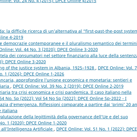
line: Vol. 24 No. 4 (2015): DPCE Online 4/2015
a: la difficile ricerca di un’alternativa al “first-past-the-post syst
nline 4-2019
e democrazie contemporanee e il pluralismo semantico dei termin
nline: Vol. 44 No. 3 (2020): DPCE Online 3-2020
tela dei consumatori nel settore finanziario alla luce della sentenz
0): DPCE Online 3-2020
ng of the justice system in Albania, 1925–1928
,
DPCE Online: Vol. 
 No. 1 (2026): DPCE Online 1-2026
ncaria, approfondire l’unione economica e monetaria: sentieri e
ziaria
,
DPCE Online: Vol. 39 No. 2 (2019): DPCE Online 2-2019
aria tra crisi economica e crisi pandemica. Il caso italiano nella
54 No. Sp (2022): Vol 54 No Sp (2022): DPCE Online Sp-2022 - I
zia d’emergenza. Riflessioni comparate a partire dai ‘primi’ 20 a
 italiana
valutazione della legittimità della governance dell’Ue e del suo
No. 1 (2020): DPCE Online 1-2020
all’Intelligenza Artificiale
,
DPCE Online: Vol. 51 No. 1 (2022): DPCE