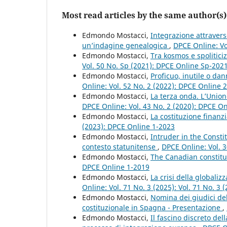
Most read articles by the same author(s)
Edmondo Mostacci,
Integrazione attravers
un’indagine genealogica
,
DPCE Online: Vo
Edmondo Mostacci,
Tra kosmos e spoliticiz
Vol. 50 No. Sp (2021): DPCE Online Sp-202
Edmondo Mostacci,
Proficuo, inutile o dan
Online: Vol. 52 No. 2 (2022): DPCE Online 
Edmondo Mostacci,
La terza onda. L’Unio
DPCE Online: Vol. 43 No. 2 (2020): DPCE O
Edmondo Mostacci,
La costituzione finanz
(2023): DPCE Online 1-2023
Edmondo Mostacci,
Intruder in the Constit
contesto statunitense
,
DPCE Online: Vol. 
Edmondo Mostacci,
The Canadian constitu
DPCE Online 1-2019
Edmondo Mostacci,
La crisi della globali
Online: Vol. 71 No. 3 (2025): Vol. 71 No. 3
Edmondo Mostacci,
Nomina dei giudici del 
costituzionale in Spagna - Presentazione
,
Edmondo Mostacci,
Il fascino discreto de