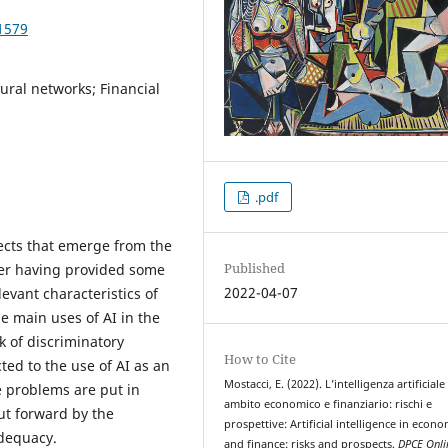
1579
eural networks; Financial
.pdf
ects that emerge from the
Published
fter having provided some
2022-04-07
evant characteristics of
he main uses of AI in the
sk of discriminatory
How to Cite
ted to the use of AI as an
Mostacci, E. (2022). L’intelligenza artificiale
se problems are put in
ambito economico e finanziario: rischi e
put forward by the
prospettive: Artificial intelligence in econo
adequacy.
and finance: risks and prospects.
DPCE Onli