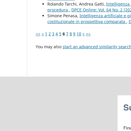
Rolando Tarchi, Andrea Gatti,
Intelligenza 
procedura
,
DPCE Online: Vol. 64 No. 2 (2
Simone Penasa,
Intelligenza artificiale e g
costituzionale in prospettiva comparata
,
D
<<
<
1
2
3
4
5
6
7
8
9
10
>
>>
You may also
start an advanced similarity searc