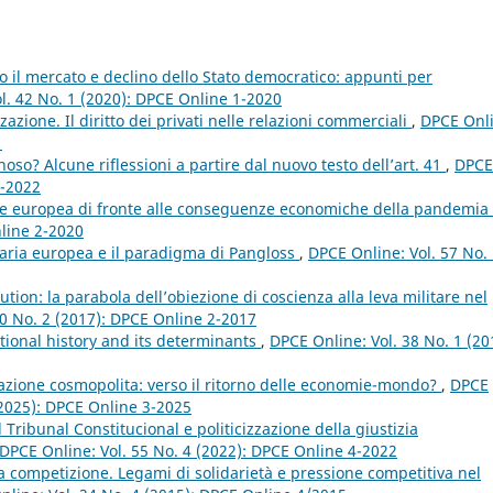
o il mercato e declino dello Stato democratico: appunti per
l. 42 No. 1 (2020): DPCE Online 1-2020
zazione. Il diritto dei privati nelle relazioni commerciali
,
DPCE Onli
1
noso? Alcune riflessioni a partire dal nuovo testo dell’art. 41
,
DPCE
2-2022
ne europea di fronte alle conseguenze economiche della pandemia
nline 2-2020
iaria europea e il paradigma di Pangloss
,
DPCE Online: Vol. 57 No.
ution: la parabola dell’obiezione di coscienza alla leva militare nel
30 No. 2 (2017): DPCE Online 2-2017
tional history and its determinants
,
DPCE Online: Vol. 38 No. 1 (20
zzazione cosmopolita: verso il ritorno delle economie-mondo?
,
DPCE
 (2025): DPCE Online 3-2025
Tribunal Constitucional e politicizzazione della giustizia
DPCE Online: Vol. 55 No. 4 (2022): DPCE Online 4-2022
lla competizione. Legami di solidarietà e pressione competitiva nel