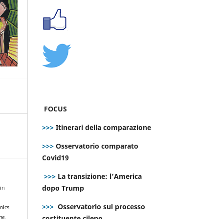
FOCUS
>>>
Itinerari della comparazione
>>>
Osservatorio comparato
Covid19
>>>
La transizione: l’America
dopo Trump
 in
>>>
Osservatorio sul processo
mics
costituente cileno
ne
,