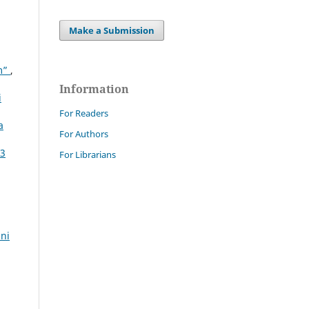
Make a Submission
em”
,
Information
i
For Readers
a
For Authors
73
For Librarians
nni