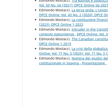
Edmondo Mostacci,
Tra kosmos e spoliticiz
Vol. 50 No. Sp (2021): DPCE Online Sp-202
Edmondo Mostacci,
La terza onda. L’Unio
DPCE Online: Vol. 43 No. 2 (2020): DPCE O
Edmondo Mostacci,
La costituzione finanz
(2023): DPCE Online 1-2023
Edmondo Mostacci,
Intruder in the Constit
contesto statunitense
,
DPCE Online: Vol. 
Edmondo Mostacci,
The Canadian constitu
DPCE Online 1-2019
Edmondo Mostacci,
La crisi della globali
Online: Vol. 71 No. 3 (2025): Vol. 71 No. 3
Edmondo Mostacci,
Nomina dei giudici del 
costituzionale in Spagna - Presentazione
,