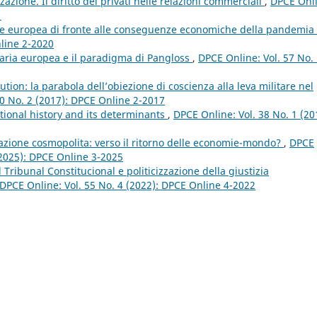
zazione. Il diritto dei privati nelle relazioni commerciali
,
DPCE Onli
1
ne europea di fronte alle conseguenze economiche della pandemia
nline 2-2020
iaria europea e il paradigma di Pangloss
,
DPCE Online: Vol. 57 No.
ution: la parabola dell’obiezione di coscienza alla leva militare nel
30 No. 2 (2017): DPCE Online 2-2017
tional history and its determinants
,
DPCE Online: Vol. 38 No. 1 (20
zzazione cosmopolita: verso il ritorno delle economie-mondo?
,
DPCE
 (2025): DPCE Online 3-2025
Tribunal Constitucional e politicizzazione della giustizia
DPCE Online: Vol. 55 No. 4 (2022): DPCE Online 4-2022