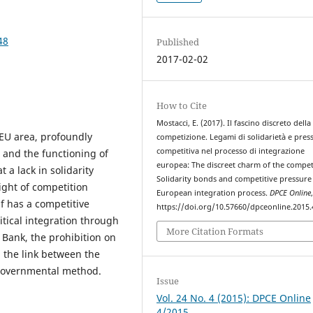
48
Published
2017-02-02
How to Cite
Mostacci, E. (2017). Il fascino discreto della
 EU area, profoundly
competizione. Legami di solidarietà e pres
competitiva nel processo di integrazione
 and the functioning of
europea: The discreet charm of the compet
 a lack in solidarity
Solidarity bonds and competitive pressure 
ght of competition
European integration process.
DPCE Online
lf has a competitive
https://doi.org/10.57660/dpceonline.2015.
litical integration through
More Citation Formats
l Bank, the prohibition on
ed the link between the
rgovernmental method.
Issue
Vol. 24 No. 4 (2015): DPCE Online
4/2015