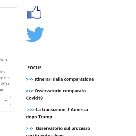
sione
FOCUS
ition.
in the
>>>
Itinerari della comparazione
,
24
(4).
>>>
Osservatorio comparato
48
Covid19
>>>
La transizione: l’America
dopo Trump
>>>
Osservatorio sul processo
costituente cileno