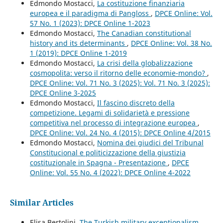
Edmondo Mostacci,
La costituzione finanziaria
europea e il paradigma di Pangloss
,
DPCE Online: Vol.
57 No. 1 (2023): DPCE Online 1-2023
Edmondo Mostacci,
The Canadian constitutional
history and its determinants
,
DPCE Online: Vol. 38 No.
1 (2019): DPCE Online 1-2019
Edmondo Mostacci,
La crisi della globalizzazione
cosmopolita: verso il ritorno delle economie-mondo?
,
DPCE Online: Vol. 71 No. 3 (2025): Vol. 71 No. 3 (2025):
DPCE Online 3-2025
Edmondo Mostacci,
Il fascino discreto della
competizione. Legami di solidarietà e pressione
competitiva nel processo di integrazione europea
,
DPCE Online: Vol. 24 No. 4 (2015): DPCE Online 4/2015
Edmondo Mostacci,
Nomina dei giudici del Tribunal
Constitucional e politicizzazione della giustizia
costituzionale in Spagna - Presentazione
,
DPCE
Online: Vol. 55 No. 4 (2022): DPCE Online 4-2022
Similar Articles
Elisa Bertolini,
The Turkish military exceptionalism