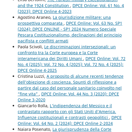
and the 1924 Constitution
,
DPCE Online: Vol. 61 No. 4
(2023): DPCE Online 4-2023
Agostino Araneo,
La giurisdizione militare: una
prospettiva comparata
,
DPCE Online: Vol. 63 No. SP1
(2024): DPCE ONLINE - SP1 2024 Numero Speciale
Pescara Costituzionalismo, declinazioni del principio
pacifista e conflitti armati
Paola Scivoli,
Le discriminazioni intersezionali: un
confronto tra la Corte europea e la Corte
interamericana dei Diritti Umani
,
DPCE Online: Vol. 72
No. 4 (2025): Vol. 72 No. 4 (2025): Vol. 72 No. 4 (2025):
DPCE Online 4-2025
Cristina Luzzi,
A proposito di alcune recenti tendenze
dell’obiezione di coscienza. Spunti di riflessione a
partire dal caso del personale sanitario coinvolto nel
“fine vita”
,
DPCE Online: Vol. 44 No. 3 (2020): DPCE
Online 3-2020
Giancarlo Rolla,
L’indipendenza del Messico e il
contrastato rapporto con gli Stati Uniti d’America.
Influenze costituzionali e contrasti geopolitici
,
DPCE
Online: Vol. 64 No. 2 (2024): DPCE Online 2-2024
Naiara Posenato,
La giurisprudenza della Corte