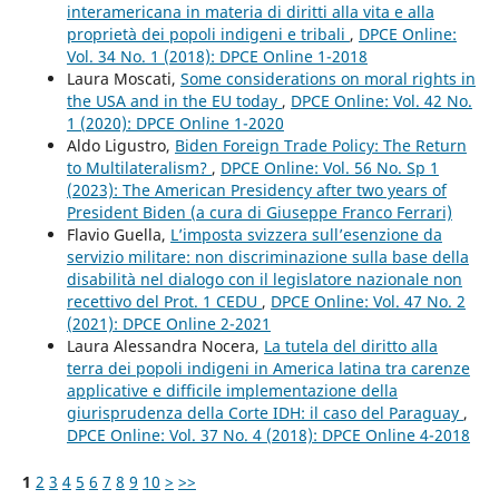
interamericana in materia di diritti alla vita e alla
proprietà dei popoli indigeni e tribali
,
DPCE Online:
Vol. 34 No. 1 (2018): DPCE Online 1-2018
Laura Moscati,
Some considerations on moral rights in
the USA and in the EU today
,
DPCE Online: Vol. 42 No.
1 (2020): DPCE Online 1-2020
Aldo Ligustro,
Biden Foreign Trade Policy: The Return
to Multilateralism?
,
DPCE Online: Vol. 56 No. Sp 1
(2023): The American Presidency after two years of
President Biden (a cura di Giuseppe Franco Ferrari)
Flavio Guella,
L’imposta svizzera sull’esenzione da
servizio militare: non discriminazione sulla base della
disabilità nel dialogo con il legislatore nazionale non
recettivo del Prot. 1 CEDU
,
DPCE Online: Vol. 47 No. 2
(2021): DPCE Online 2-2021
Laura Alessandra Nocera,
La tutela del diritto alla
terra dei popoli indigeni in America latina tra carenze
applicative e difficile implementazione della
giurisprudenza della Corte IDH: il caso del Paraguay
,
DPCE Online: Vol. 37 No. 4 (2018): DPCE Online 4-2018
1
2
3
4
5
6
7
8
9
10
>
>>