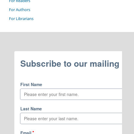
For Readers
For Authors
For Librarians