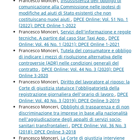
Francesco Monceri,
Insussistenza dell'obbligo di
comunicazione alla Commissione nelle ipotesi di
modifiche ad aiuti di Stato esistenti che non
costituiscano nuovi aiuti
,
DPCE Online: Vol. 51 No. 1
(2022): DPCE Online 1-2022
Francesco Monceri,
Servizi dell’informazione e regole
tecniche. A partire dal caso Star Taxi App
,
DPCE
Online: Vol. 46 No. 1 (2021): DPCE Online 1-2021
Francesco Monceri,
Tutela del consumatore e obbligo
di indicare i mezzi di risoluzione alternativa delle
controversie (ADR) nelle condizioni generali del
contratto
,
DPCE Online: Vol. 44 No. 3 (2020): DPCE
Online 3-2020
Francesco Monceri,
Diritto del lavoratore al riposo: la
Corte di giustizia statuisce l’obbligatorietà della
registrazione giornaliera dell'orario di lavoro
,
DPCE
Online: Vol. 40 No. 3 (2019): DPCE Online 3-2019
Francesco Monceri,
Obblighi di trasparenza e di non
discriminazione tra imprese in base alla nazionalità
nell'aggiudicazione degli appalti di servizi socio-
sanitari transfrontalieri
,
DPCE Online: Vol. 36 No. 3
(2018): DPCE Online 3-2018
Francesco Monceri,
La Corte di giustizia interviene