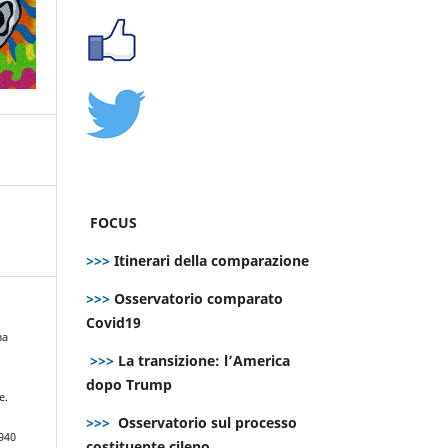
FOCUS
>>>
Itinerari della comparazione
>>>
Osservatorio comparato
Covid19
ma
>>>
La transizione: l’America
dopo Trump
e.
>>>
Osservatorio sul processo
940
costituente cileno