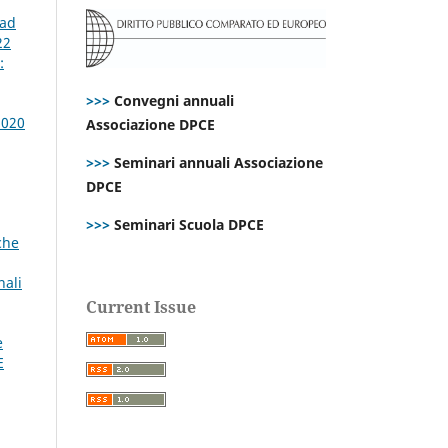
 ad
22
:
>>>
Convegni annuali
2020
Associazione DPCE
>>>
Seminari annuali Associazione
DPCE
>>>
Seminari Scuola DPCE
che
nali
Current Issue
e
E