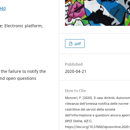
940
; Electronic platform;
.pdf
Published
he failure to notify the
2020-04-21
 and open questions
How to Cite
Monceri, F. (2020). Il caso Airbnb. Autono
rilevanza dell’omessa notifica delle norme
restrittive dei servizi della società
dell’informazione e questioni ancora apert
DPCE Online
,
42
(1).
https://doi.org/10.57660/dpceonline.2020.