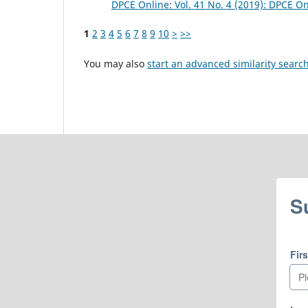
DPCE Online: Vol. 41 No. 4 (2019): DPCE O
1
2
3
4
5
6
7
8
9
10
>
>>
You may also
start an advanced similarity searc