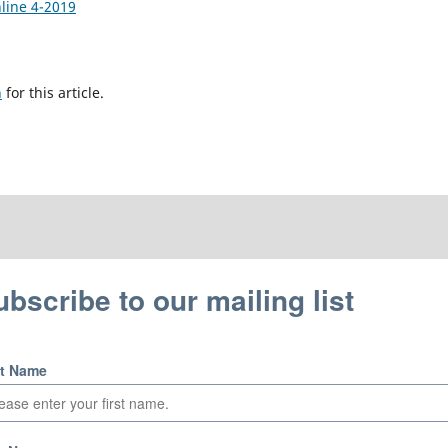
nline 4-2019
h
for this article.