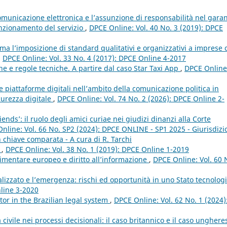
omunicazione elettronica e l’assunzione di responsabilità nel garan
unzionamento del servizio
,
DPCE Online: Vol. 40 No. 3 (2019): DPCE
tima l’imposizione di standard qualitativi e organizzativi a imprese 
,
DPCE Online: Vol. 33 No. 4 (2017): DPCE Online 4-2017
ne e regole tecniche. A partire dal caso Star Taxi App
,
DPCE Online
 piattaforme digitali nell’ambito della comunicazione politica in
curezza digitale
,
DPCE Online: Vol. 74 No. 2 (2026): DPCE Online 2-
iends’: il ruolo degli amici curiae nei giudizi dinanzi alla Corte
nline: Vol. 66 No. SP2 (2024): DPCE ONLINE - SP1 2025 - Giurisdizi
 in chiave comparata - A cura di R. Tarchi
a
,
DPCE Online: Vol. 38 No. 1 (2019): DPCE Online 1-2019
imentare europeo e diritto all’informazione
,
DPCE Online: Vol. 60 
ralizzato e l’emergenza: rischi ed opportunità in uno Stato tecnolog
nline 3-2020
or in the Brazilian legal system
,
DPCE Online: Vol. 62 No. 1 (2024)
 civile nei processi decisionali: il caso britannico e il caso ungher