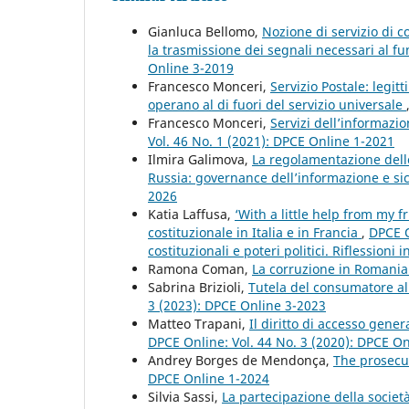
Gianluca Bellomo,
Nozione di servizio di c
la trasmissione dei segnali necessari al f
Online 3-2019
Francesco Monceri,
Servizio Postale: legit
operano al di fuori del servizio universale
Francesco Monceri,
Servizi dell’informazio
Vol. 46 No. 1 (2021): DPCE Online 1-2021
Ilmira Galimova,
La regolamentazione delle
Russia: governance dell’informazione e si
2026
Katia Laffusa,
‘With a little help from my fr
costituzionale in Italia e in Francia
,
DPCE O
costituzionali e poteri politici. Riflessioni
Ramona Coman,
La corruzione in Romani
Sabrina Brizioli,
Tutela del consumatore al
3 (2023): DPCE Online 3-2023
Matteo Trapani,
Il diritto di accesso gene
DPCE Online: Vol. 44 No. 3 (2020): DPCE O
Andrey Borges de Mendonça,
The prosecut
DPCE Online 1-2024
Silvia Sassi,
La partecipazione della società