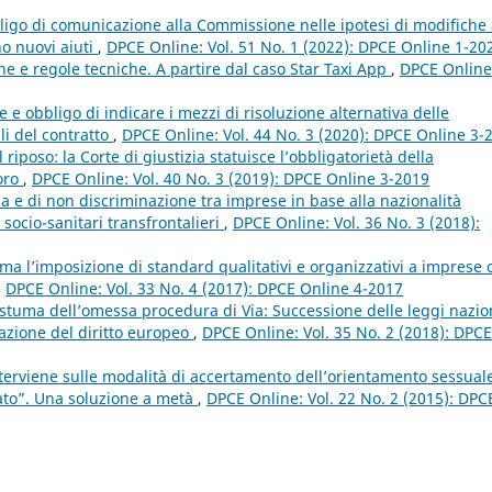
ligo di comunicazione alla Commissione nelle ipotesi di modifiche
no nuovi aiuti
,
DPCE Online: Vol. 51 No. 1 (2022): DPCE Online 1-20
ne e regole tecniche. A partire dal caso Star Taxi App
,
DPCE Online
e obbligo di indicare i mezzi di risoluzione alternativa delle
li del contratto
,
DPCE Online: Vol. 44 No. 3 (2020): DPCE Online 3-
l riposo: la Corte di giustizia statuisce l’obbligatorietà della
voro
,
DPCE Online: Vol. 40 No. 3 (2019): DPCE Online 3-2019
a e di non discriminazione tra imprese in base alla nazionalità
 socio-sanitari transfrontalieri
,
DPCE Online: Vol. 36 No. 3 (2018):
tima l’imposizione di standard qualitativi e organizzativi a imprese 
,
DPCE Online: Vol. 33 No. 4 (2017): DPCE Online 4-2017
stuma dell’omessa procedura di Via: Successione delle leggi nazio
cazione del diritto europeo
,
DPCE Online: Vol. 35 No. 2 (2018): DPCE
interviene sulle modalità di accertamento dell’orientamento sessual
giato”. Una soluzione a metà
,
DPCE Online: Vol. 22 No. 2 (2015): DPC