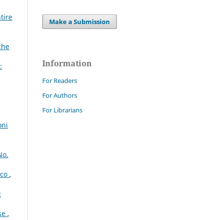
tire
Make a Submission
che
Information
:
For Readers
For Authors
For Librarians
oni
No.
ico
,
:
ese
,