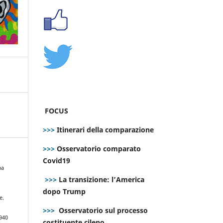
FOCUS
>>>
Itinerari della comparazione
>>>
Osservatorio comparato
Covid19
ma
>>>
La transizione: l’America
dopo Trump
e.
>>>
Osservatorio sul processo
940
costituente cileno