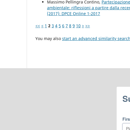
Massimo Pellingra Contino,
Partecipazione 
ambientale: riflessioni a partire dalla rec
(2017): DPCE Online 1-2017
<<
<
1
2
3
4
5
6
7
8
9
10
>
>>
You may also
start an advanced similarity searc