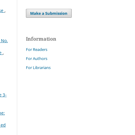
ese
,
Make a Submission
Information
 No.
For Readers
ce
,
For Authors
For Librarians
e 3-
ne:
 ed