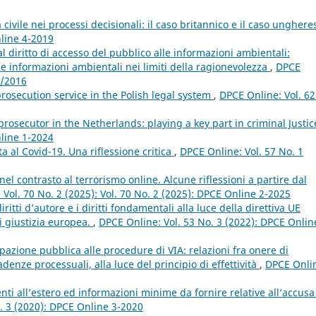
 civile nei processi decisionali: il caso britannico e il caso ungher
nline 4-2019
 al diritto di accesso del pubblico alle informazioni ambientali:
le informazioni ambientali nei limiti della ragionevolezza
,
DPCE
1/2016
rosecution service in the Polish legal system
,
DPCE Online: Vol. 62
prosecutor in the Netherlands: playing a key part in criminal Justi
nline 1-2024
ta al Covid-19. Una riflessione critica
,
DPCE Online: Vol. 57 No. 1
nel contrasto al terrorismo online. Alcune riflessioni a partire dal
Vol. 70 No. 2 (2025): Vol. 70 No. 2 (2025): DPCE Online 2-2025
iritti d’autore e i diritti fondamentali alla luce della direttiva UE
i giustizia europea.
,
DPCE Online: Vol. 53 No. 3 (2022): DPCE Onlin
ipazione pubblica alle procedure di VIA: relazioni fra onere di
enze processuali, alla luce del principio di effettività
,
DPCE Onli
nti all’estero ed informazioni minime da fornire relative all’accusa
. 3 (2020): DPCE Online 3-2020