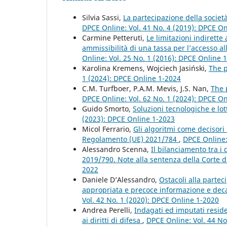
Silvia Sassi,
La partecipazione della società
DPCE Online: Vol. 41 No. 4 (2019): DPCE O
Carmine Petteruti,
Le limitazioni indirette
ammissibilità di una tassa per l’accesso al
Online: Vol. 25 No. 1 (2016): DPCE Online 
Karolina Kremens, Wojciech Jasiński,
The p
1 (2024): DPCE Online 1-2024
C.M. Turfboer, P.A.M. Mevis, J.S. Nan,
The 
DPCE Online: Vol. 62 No. 1 (2024): DPCE O
Guido Smorto,
Soluzioni tecnologiche e lot
(2023): DPCE Online 1-2023
Micol Ferrario,
Gli algoritmi come decisori 
Regolamento (UE) 2021/784
,
DPCE Online: 
Alessandro Scenna,
Il bilanciamento tra i d
2019/790. Note alla sentenza della Corte d
2022
Daniele D’Alessandro,
Ostacoli alla partec
appropriata e precoce informazione e decad
Vol. 42 No. 1 (2020): DPCE Online 1-2020
Andrea Perelli,
Indagati ed imputati reside
ai diritti di difesa
,
DPCE Online: Vol. 44 No