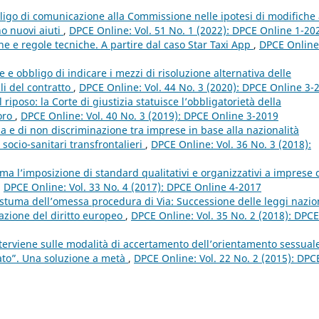
ligo di comunicazione alla Commissione nelle ipotesi di modifiche
no nuovi aiuti
,
DPCE Online: Vol. 51 No. 1 (2022): DPCE Online 1-20
ne e regole tecniche. A partire dal caso Star Taxi App
,
DPCE Online
e obbligo di indicare i mezzi di risoluzione alternativa delle
li del contratto
,
DPCE Online: Vol. 44 No. 3 (2020): DPCE Online 3-
l riposo: la Corte di giustizia statuisce l’obbligatorietà della
voro
,
DPCE Online: Vol. 40 No. 3 (2019): DPCE Online 3-2019
a e di non discriminazione tra imprese in base alla nazionalità
 socio-sanitari transfrontalieri
,
DPCE Online: Vol. 36 No. 3 (2018):
tima l’imposizione di standard qualitativi e organizzativi a imprese 
,
DPCE Online: Vol. 33 No. 4 (2017): DPCE Online 4-2017
stuma dell’omessa procedura di Via: Successione delle leggi nazio
cazione del diritto europeo
,
DPCE Online: Vol. 35 No. 2 (2018): DPCE
interviene sulle modalità di accertamento dell’orientamento sessual
giato”. Una soluzione a metà
,
DPCE Online: Vol. 22 No. 2 (2015): DPC