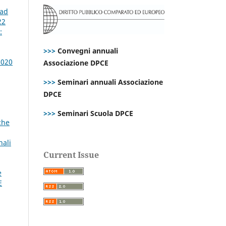
 ad
22
:
>>>
Convegni annuali
2020
Associazione DPCE
>>>
Seminari annuali Associazione
DPCE
>>>
Seminari Scuola DPCE
che
nali
Current Issue
e
E