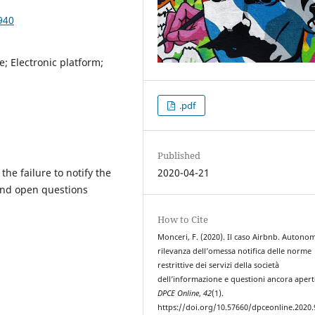
940
; Electronic platform;
.pdf
Published
he failure to notify the
2020-04-21
 and open questions
How to Cite
Monceri, F. (2020). Il caso Airbnb. Autono
rilevanza dell’omessa notifica delle norme
restrittive dei servizi della società
dell’informazione e questioni ancora apert
DPCE Online
,
42
(1).
https://doi.org/10.57660/dpceonline.2020.