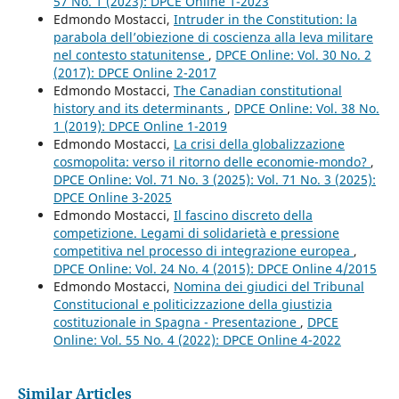
57 No. 1 (2023): DPCE Online 1-2023
Edmondo Mostacci,
Intruder in the Constitution: la
parabola dell’obiezione di coscienza alla leva militare
nel contesto statunitense
,
DPCE Online: Vol. 30 No. 2
(2017): DPCE Online 2-2017
Edmondo Mostacci,
The Canadian constitutional
history and its determinants
,
DPCE Online: Vol. 38 No.
1 (2019): DPCE Online 1-2019
Edmondo Mostacci,
La crisi della globalizzazione
cosmopolita: verso il ritorno delle economie-mondo?
,
DPCE Online: Vol. 71 No. 3 (2025): Vol. 71 No. 3 (2025):
DPCE Online 3-2025
Edmondo Mostacci,
Il fascino discreto della
competizione. Legami di solidarietà e pressione
competitiva nel processo di integrazione europea
,
DPCE Online: Vol. 24 No. 4 (2015): DPCE Online 4/2015
Edmondo Mostacci,
Nomina dei giudici del Tribunal
Constitucional e politicizzazione della giustizia
costituzionale in Spagna - Presentazione
,
DPCE
Online: Vol. 55 No. 4 (2022): DPCE Online 4-2022
Similar Articles