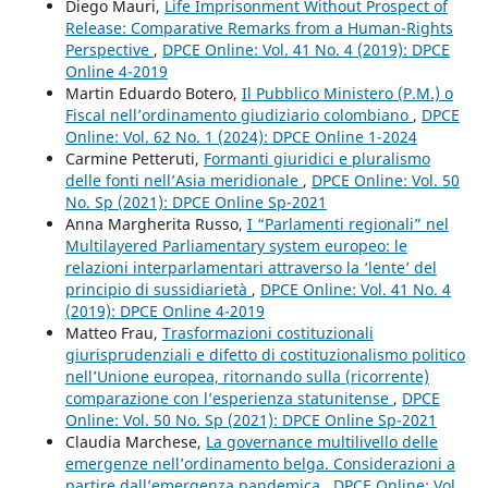
Diego Mauri,
Life Imprisonment Without Prospect of
Release: Comparative Remarks from a Human-Rights
Perspective
,
DPCE Online: Vol. 41 No. 4 (2019): DPCE
Online 4-2019
Martin Eduardo Botero,
Il Pubblico Ministero (P.M.) o
Fiscal nell’ordinamento giudiziario colombiano
,
DPCE
Online: Vol. 62 No. 1 (2024): DPCE Online 1-2024
Carmine Petteruti,
Formanti giuridici e pluralismo
delle fonti nell’Asia meridionale
,
DPCE Online: Vol. 50
No. Sp (2021): DPCE Online Sp-2021
Anna Margherita Russo,
I “Parlamenti regionali” nel
Multilayered Parliamentary system europeo: le
relazioni interparlamentari attraverso la ‘lente’ del
principio di sussidiarietà
,
DPCE Online: Vol. 41 No. 4
(2019): DPCE Online 4-2019
Matteo Frau,
Trasformazioni costituzionali
giurisprudenziali e difetto di costituzionalismo politico
nell’Unione europea, ritornando sulla (ricorrente)
comparazione con l’esperienza statunitense
,
DPCE
Online: Vol. 50 No. Sp (2021): DPCE Online Sp-2021
Claudia Marchese,
La governance multilivello delle
emergenze nell’ordinamento belga. Considerazioni a
partire dall’emergenza pandemica
,
DPCE Online: Vol.