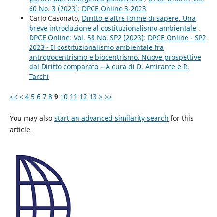
60 No. 3 (2023): DPCE Online 3-2023
Carlo Casonato,
Diritto e altre forme di sapere. Una
breve introduzione al costituzionalismo ambientale
,
DPCE Online: Vol. 58 No. SP2 (2023): DPCE Online - SP2
2023 - Il costituzionalismo ambientale fra
antropocentrismo e biocentrismo. Nuove prospettive
dal Diritto comparato – A cura di D. Amirante e R.
Tarchi
<<
<
4
5
6
7
8
9
10
11
12
13
>
>>
You may also
start an advanced similarity search
for this
article.