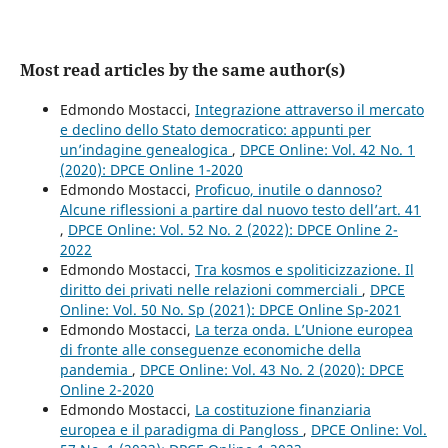
Most read articles by the same author(s)
Edmondo Mostacci,
Integrazione attraverso il mercato
e declino dello Stato democratico: appunti per
un’indagine genealogica
,
DPCE Online: Vol. 42 No. 1
(2020): DPCE Online 1-2020
Edmondo Mostacci,
Proficuo, inutile o dannoso?
Alcune riflessioni a partire dal nuovo testo dell’art. 41
,
DPCE Online: Vol. 52 No. 2 (2022): DPCE Online 2-
2022
Edmondo Mostacci,
Tra kosmos e spoliticizzazione. Il
diritto dei privati nelle relazioni commerciali
,
DPCE
Online: Vol. 50 No. Sp (2021): DPCE Online Sp-2021
Edmondo Mostacci,
La terza onda. L’Unione europea
di fronte alle conseguenze economiche della
pandemia
,
DPCE Online: Vol. 43 No. 2 (2020): DPCE
Online 2-2020
Edmondo Mostacci,
La costituzione finanziaria
europea e il paradigma di Pangloss
,
DPCE Online: Vol.