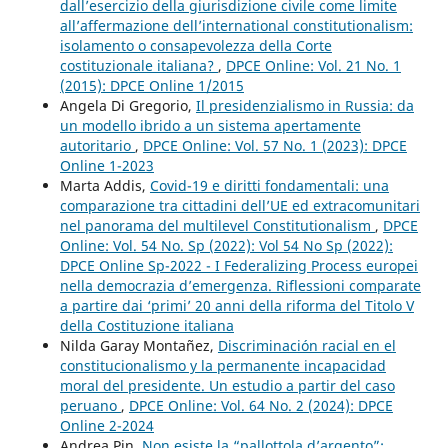
dall’esercizio della giurisdizione civile come limite
all’affermazione dell’international constitutionalism:
isolamento o consapevolezza della Corte
costituzionale italiana?
,
DPCE Online: Vol. 21 No. 1
(2015): DPCE Online 1/2015
Angela Di Gregorio,
Il presidenzialismo in Russia: da
un modello ibrido a un sistema apertamente
autoritario
,
DPCE Online: Vol. 57 No. 1 (2023): DPCE
Online 1-2023
Marta Addis,
Covid-19 e diritti fondamentali: una
comparazione tra cittadini dell’UE ed extracomunitari
nel panorama del multilevel Constitutionalism
,
DPCE
Online: Vol. 54 No. Sp (2022): Vol 54 No Sp (2022):
DPCE Online Sp-2022 - I Federalizing Process europei
nella democrazia d’emergenza. Riflessioni comparate
a partire dai ‘primi’ 20 anni della riforma del Titolo V
della Costituzione italiana
Nilda Garay Montañez,
Discriminación racial en el
constitucionalismo y la permanente incapacidad
moral del presidente. Un estudio a partir del caso
peruano
,
DPCE Online: Vol. 64 No. 2 (2024): DPCE
Online 2-2024
Andrea Pin,
Non esiste la “pallottola d’argento”: