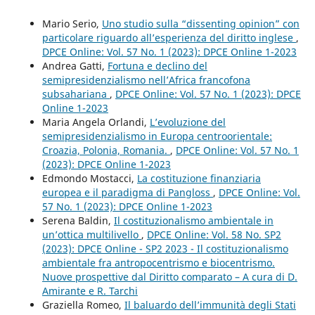
Mario Serio,
Uno studio sulla “dissenting opinion” con
particolare riguardo all’esperienza del diritto inglese
,
DPCE Online: Vol. 57 No. 1 (2023): DPCE Online 1-2023
Andrea Gatti,
Fortuna e declino del
semipresidenzialismo nell’Africa francofona
subsahariana
,
DPCE Online: Vol. 57 No. 1 (2023): DPCE
Online 1-2023
Maria Angela Orlandi,
L’evoluzione del
semipresidenzialismo in Europa centroorientale:
Croazia, Polonia, Romania.
,
DPCE Online: Vol. 57 No. 1
(2023): DPCE Online 1-2023
Edmondo Mostacci,
La costituzione finanziaria
europea e il paradigma di Pangloss
,
DPCE Online: Vol.
57 No. 1 (2023): DPCE Online 1-2023
Serena Baldin,
Il costituzionalismo ambientale in
un’ottica multilivello
,
DPCE Online: Vol. 58 No. SP2
(2023): DPCE Online - SP2 2023 - Il costituzionalismo
ambientale fra antropocentrismo e biocentrismo.
Nuove prospettive dal Diritto comparato – A cura di D.
Amirante e R. Tarchi
Graziella Romeo,
Il baluardo dell’immunità degli Stati