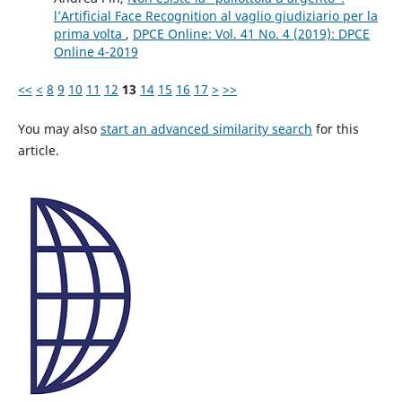
l’Artificial Face Recognition al vaglio giudiziario per la
prima volta
,
DPCE Online: Vol. 41 No. 4 (2019): DPCE
Online 4-2019
<<
<
8
9
10
11
12
13
14
15
16
17
>
>>
You may also
start an advanced similarity search
for this
article.