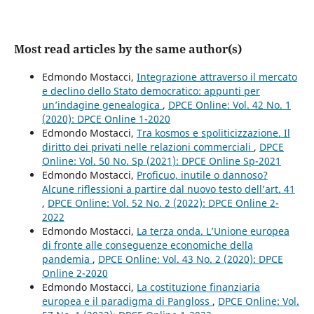
Most read articles by the same author(s)
Edmondo Mostacci,
Integrazione attraverso il mercato
e declino dello Stato democratico: appunti per
un’indagine genealogica
,
DPCE Online: Vol. 42 No. 1
(2020): DPCE Online 1-2020
Edmondo Mostacci,
Tra kosmos e spoliticizzazione. Il
diritto dei privati nelle relazioni commerciali
,
DPCE
Online: Vol. 50 No. Sp (2021): DPCE Online Sp-2021
Edmondo Mostacci,
Proficuo, inutile o dannoso?
Alcune riflessioni a partire dal nuovo testo dell’art. 41
,
DPCE Online: Vol. 52 No. 2 (2022): DPCE Online 2-
2022
Edmondo Mostacci,
La terza onda. L’Unione europea
di fronte alle conseguenze economiche della
pandemia
,
DPCE Online: Vol. 43 No. 2 (2020): DPCE
Online 2-2020
Edmondo Mostacci,
La costituzione finanziaria
europea e il paradigma di Pangloss
,
DPCE Online: Vol.