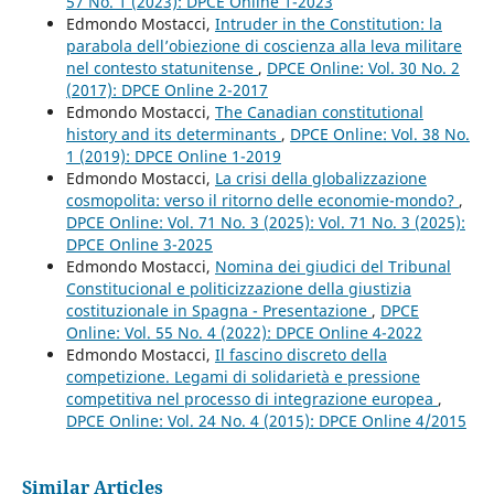
57 No. 1 (2023): DPCE Online 1-2023
Edmondo Mostacci,
Intruder in the Constitution: la
parabola dell’obiezione di coscienza alla leva militare
nel contesto statunitense
,
DPCE Online: Vol. 30 No. 2
(2017): DPCE Online 2-2017
Edmondo Mostacci,
The Canadian constitutional
history and its determinants
,
DPCE Online: Vol. 38 No.
1 (2019): DPCE Online 1-2019
Edmondo Mostacci,
La crisi della globalizzazione
cosmopolita: verso il ritorno delle economie-mondo?
,
DPCE Online: Vol. 71 No. 3 (2025): Vol. 71 No. 3 (2025):
DPCE Online 3-2025
Edmondo Mostacci,
Nomina dei giudici del Tribunal
Constitucional e politicizzazione della giustizia
costituzionale in Spagna - Presentazione
,
DPCE
Online: Vol. 55 No. 4 (2022): DPCE Online 4-2022
Edmondo Mostacci,
Il fascino discreto della
competizione. Legami di solidarietà e pressione
competitiva nel processo di integrazione europea
,
DPCE Online: Vol. 24 No. 4 (2015): DPCE Online 4/2015
Similar Articles