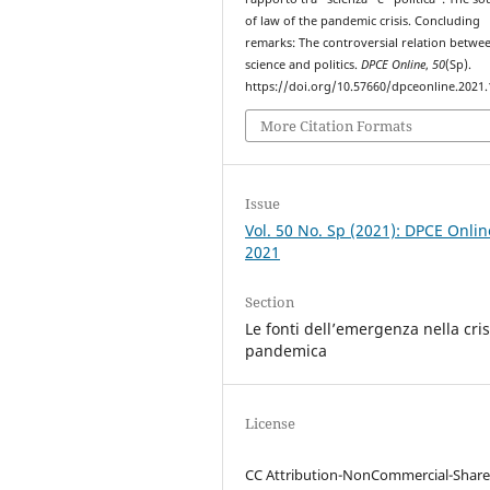
of law of the pandemic crisis. Concluding
remarks: The controversial relation betwe
science and politics.
DPCE Online
,
50
(Sp).
https://doi.org/10.57660/dpceonline.2021
More Citation Formats
Issue
Vol. 50 No. Sp (2021): DPCE Onlin
2021
Section
Le fonti dell’emergenza nella cris
pandemica
License
CC Attribution-NonCommercial-Share