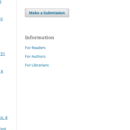
e
Make a Submission
ni
Information
For Readers
 51
For Authors
For Librarians
 e
o. 4
Vol.