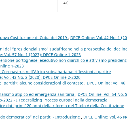
4.0
 nuova Costituzione di Cuba del 2019
,
DPCE Online: Vol. 42 No. 1 (20
oni del “presidenzialismo” sudafricano nella prospettiva del declin
: Vol. 57 No. 1 (2023): DPCE Online 1-2023
versione portoghese: esecutivo non diarchico e attivismo presidenz
Online 1-2023
 Coronavirus nell’Africa subsahariana: riflessioni a partire
: Vol. 43 No. 2 (2020): DPCE Online 2-2020
i partiti»: alcune considerazioni di contesto
,
DPCE Online: Vol. 46
ionalismo atipico ed emergenza sanitaria
,
DPCE Online: Vol. 54 No. 
p-2022 - I Federalizing Process europei nella democrazia
e dai ‘primi’ 20 anni della riforma del Titolo V della Costituzione
odo democratico” nei partiti - Introduzione
,
DPCE Online: Vol. 46 N