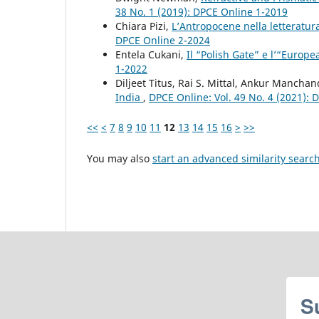
38 No. 1 (2019): DPCE Online 1-2019
Chiara Pizi,
L’Antropocene nella letteratur
DPCE Online 2-2024
Entela Cukani,
Il “Polish Gate” e l’“Euro
1-2022
Diljeet Titus, Rai S. Mittal, Ankur Mancha
India
,
DPCE Online: Vol. 49 No. 4 (2021):
<<
<
7
8
9
10
11
12
13
14
15
16
>
>>
You may also
start an advanced similarity searc