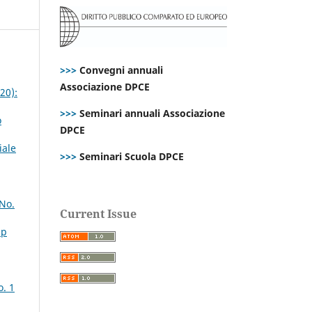
>>>
Convegni annuali
Associazione DPCE
20):
>>>
Seminari annuali Associazione
o
DPCE
iale
>>>
Seminari Scuola DPCE
 No.
Current Issue
Sp
o. 1