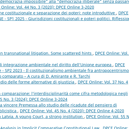
“democrazia impossibile” alla “democrazia illiberale” senza passar
Online: Vol. 44 No. 3 (2020): DPCE Online 3-2020
ne costituzionale e separazione dei poteri: note introduttive
,
DPCE
- SP1 2025 - Giurisdizioni costituzionali e poteri politici. Riflessio
in transnational litigation. Some scattered hints
,
DPCE Online: Vol.
 di integrazione ambientale nel diritto dell’Unione europea
,
DPCE
e - SP2 2023 - Il costituzionalismo ambientale fra antropocentrismo
o comparato – A cura di D. Amirante e R. Tarchi
udio delle forme alternative di giustizia
,
DPCE Online: Vol. 37 No. 4
la comparazione: l’interdisciplinarità come cifra metodologica negli
65 No. 3 (2024): DPCE Online 3-2024
 vincere Premessa allo studio delle ricadute del pensiero di
licistica
,
DPCE Online: Vol. 45 No. 4 (2020): DPCE Online 4-2020
n Latvia. A young Court, a strong institution
,
DPCE Online: Vol. 55 N
 Analysis in Implicit Comparative Constitutional Law
,
DPCE Online: 