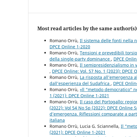
Most read articles by the same author(s)
Romano Orrù,
Il sistema delle fonti nella
DPCE Online 1-2020
Romano Orrù,
Tensioni e prevedibili torsi
della single-party dominance
,
DPCE Online
Romano Orrù,
Il semipresidenzialismo in 
,
DPCE Online: Vol. 57 No. 1 (2023): DPCE 
Romano Orrù,
La risposta all’emergenza al
dall’esperienza del Sudafrica
,
DPCE Online
Romano Orrù,
«ll “metodo democratico” ne
1 (2021): DPCE Online 1-2021
Romano Orrù,
Il caso del Portogallo: reg
(2022): Vol 54 No Sp (2022): DPCE Online S
d’emergenza. Riflessioni comparate a partir
italiana
Romano Orrù, Lucia G. Sciannella,
Il “met
(2021): DPCE Online 1-2021