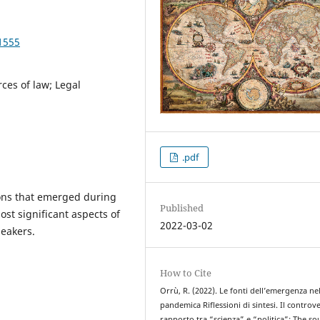
1555
ces of law; Legal
.pdf
ons that emerged during
Published
ost significant aspects of
2022-03-02
peakers.
How to Cite
Orrù, R. (2022). Le fonti dell’emergenza nell
pandemica Riflessioni di sintesi. Il controv
rapporto tra “scienza” e “politica”: The so