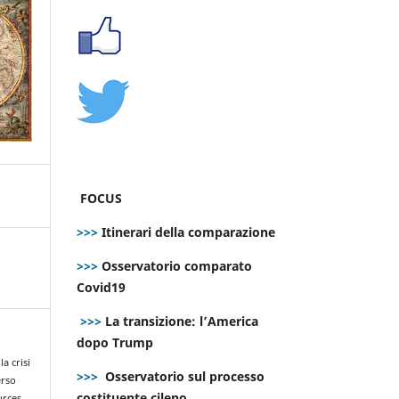
FOCUS
>>>
Itinerari della comparazione
>>>
Osservatorio comparato
Covid19
>>>
La transizione: l’America
dopo Trump
a crisi
>>>
Osservatorio sul processo
erso
costituente cileno
urces