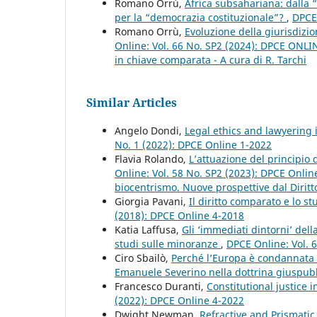
Romano Orrù,
Africa subsahariana: dalla 
per la “democrazia costituzionale”?
,
DPCE 
Romano Orrù,
Evoluzione della giurisdizio
Online: Vol. 66 No. SP2 (2024): DPCE ONLINE 
in chiave comparata - A cura di R. Tarchi
Similar Articles
Angelo Dondi,
Legal ethics and lawyering 
No. 1 (2022): DPCE Online 1-2022
Flavia Rolando,
L’attuazione del principio
Online: Vol. 58 No. SP2 (2023): DPCE Onlin
biocentrismo. Nuove prospettive dal Diritt
Giorgia Pavani,
Il diritto comparato e lo st
(2018): DPCE Online 4-2018
Katia Laffusa,
Gli ‘immediati dintorni’ del
studi sulle minoranze
,
DPCE Online: Vol. 
Ciro Sbailò,
Perché l’Europa è condannata a
Emanuele Severino nella dottrina giuspubb
Francesco Duranti,
Constitutional justice i
(2022): DPCE Online 4-2022
Dwight Newman,
Refractive and Prismatic