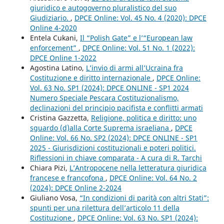
giuridico e autogoverno pluralistico del suo
Giudiziario.
,
DPCE Online: Vol. 45 No. 4 (2020): DPCE
Online 4-2020
Entela Cukani,
Il “Polish Gate” e l’“European law
enforcement”
,
DPCE Online: Vol. 51 No. 1 (2022):
DPCE Online 1-2022
Agostina Latino,
L’invio di armi all’Ucraina fra
Costituzione e diritto internazionale
,
DPCE Online:
Vol. 63 No. SP1 (2024): DPCE ONLINE - SP1 2024
Numero Speciale Pescara Costituzionalismo,
declinazioni del principio pacifista e conflitti armati
Cristina Gazzetta,
Religione, politica e diritto: uno
sguardo (d)alla Corte Suprema israeliana
,
DPCE
Online: Vol. 66 No. SP2 (2024): DPCE ONLINE - SP1
2025 - Giurisdizioni costituzionali e poteri politici.
Riflessioni in chiave comparata - A cura di R. Tarchi
Chiara Pizi,
L’Antropocene nella letteratura giuridica
francese e francofona
,
DPCE Online: Vol. 64 No. 2
(2024): DPCE Online 2-2024
Giuliano Vosa,
“In condizioni di parità con altri Stati”:
spunti per una rilettura dell’articolo 11 della
Costituzione
,
DPCE Online: Vol. 63 No. SP1 (2024):