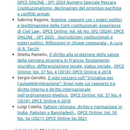
DPCE ONLINE - SP1 2024 Numero Speciale Pescara
Costituzionalismo, declinazioni del principio pacifista
e conflitti armati
Sabrina Ragone,
Nomine, rapporti con i poteri politici
e legittimazione delle Corti costituzionali: esperienze
di Civil Law
,
DPCE Online: Vol. 66 No. SP2 (2024): DPCE
ONLINE - SP1 2025 - Giurisdizioni costituzionali e
poteri politici. Riflessioni in chiave comparata - A cura
di R. Tarchi
Diletta Pamelin,
Il diritto alla protezione della salute
della persona straniera in Francia: fondamento
giuridico, differenziazione legale, status sociale
,
DPCE
Online: Vol. 37 No. 4 (2018): DPCE Online 4-2018
Sergio Gerotto,
Il voto svizzero sull’“Iniziativa per
l’autodeterminazione”: brevi note sul rapporto tra
diritto interno e diritto internazionale
nell’ordinamento elvetico
,
DPCE Online: Vol. 37 No. 4
(2018): DPCE Online 4-2018
Luigi Colella,
Fattore religioso, diritto e normazione in
India, Pakistan e Bangladesh
,
DPCE Online: Vol. 50
No. Sp (2021): DPCE Online Sp-2021