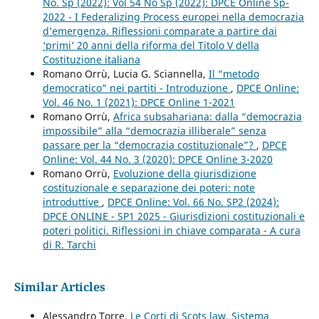
No. Sp (2022): Vol 54 No Sp (2022): DPCE Online Sp-
2022 - I Federalizing Process europei nella democrazia
d’emergenza. Riflessioni comparate a partire dai
‘primi’ 20 anni della riforma del Titolo V della
Costituzione italiana
Romano Orrù, Lucia G. Sciannella,
Il “metodo
democratico” nei partiti - Introduzione
,
DPCE Online:
Vol. 46 No. 1 (2021): DPCE Online 1-2021
Romano Orrù,
Africa subsahariana: dalla “democrazia
impossibile” alla “democrazia illiberale” senza
passare per la “democrazia costituzionale”?
,
DPCE
Online: Vol. 44 No. 3 (2020): DPCE Online 3-2020
Romano Orrù,
Evoluzione della giurisdizione
costituzionale e separazione dei poteri: note
introduttive
,
DPCE Online: Vol. 66 No. SP2 (2024):
DPCE ONLINE - SP1 2025 - Giurisdizioni costituzionali e
poteri politici. Riflessioni in chiave comparata - A cura
di R. Tarchi
Similar Articles
Alessandro Torre,
Le Corti di Scots law. Sistema