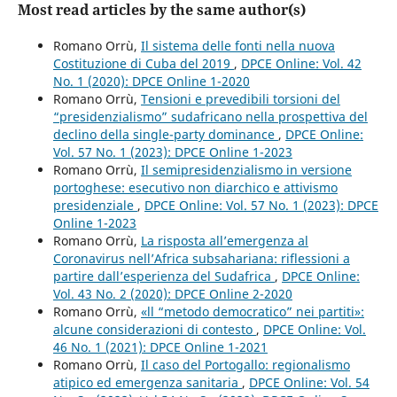
Most read articles by the same author(s)
Romano Orrù,
Il sistema delle fonti nella nuova
Costituzione di Cuba del 2019
,
DPCE Online: Vol. 42
No. 1 (2020): DPCE Online 1-2020
Romano Orrù,
Tensioni e prevedibili torsioni del
“presidenzialismo” sudafricano nella prospettiva del
declino della single-party dominance
,
DPCE Online:
Vol. 57 No. 1 (2023): DPCE Online 1-2023
Romano Orrù,
Il semipresidenzialismo in versione
portoghese: esecutivo non diarchico e attivismo
presidenziale
,
DPCE Online: Vol. 57 No. 1 (2023): DPCE
Online 1-2023
Romano Orrù,
La risposta all’emergenza al
Coronavirus nell’Africa subsahariana: riflessioni a
partire dall’esperienza del Sudafrica
,
DPCE Online:
Vol. 43 No. 2 (2020): DPCE Online 2-2020
Romano Orrù,
«ll “metodo democratico” nei partiti»:
alcune considerazioni di contesto
,
DPCE Online: Vol.
46 No. 1 (2021): DPCE Online 1-2021
Romano Orrù,
Il caso del Portogallo: regionalismo
atipico ed emergenza sanitaria
,
DPCE Online: Vol. 54