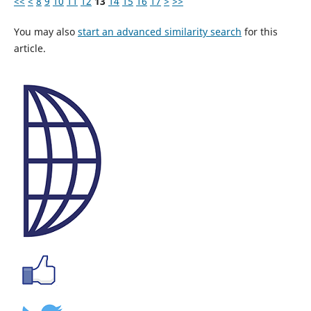
<<
<
8
9
10
11
12
13
14
15
16
17
>
>>
You may also
start an advanced similarity search
for this
article.