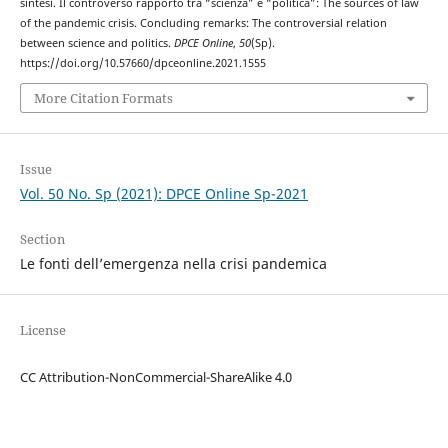
sintesi. Il controverso rapporto tra “scienza” e “politica”: The sources of law
of the pandemic crisis. Concluding remarks: The controversial relation
between science and politics.
DPCE Online
,
50
(Sp).
https://doi.org/10.57660/dpceonline.2021.1555
More Citation Formats
Issue
Vol. 50 No. Sp (2021): DPCE Online Sp-2021
Section
Le fonti dell’emergenza nella crisi pandemica
License
CC Attribution-NonCommercial-ShareAlike 4.0