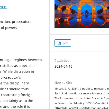
2091
nction, prosecutorial
n of powers
.pdf
rent legal regimes between
Published
 strikes as a peculiar
2024-04-16
w. While discretion in
 prosecutor’s
How to Cite
s the disciplinary
uiries should thus
Vinceti, S. R. (2024). Il pubblico ministero n
Stati Uniti. Una figura ancora in cerca di id
contrasting foreign
The Prosecutor in the United States. A Figur
ncertainty as to the
in Search of an Identity.
DPCE Online
,
62
(1).
 and the role it is
https://doi.org/10.57660/dpceonline.2024