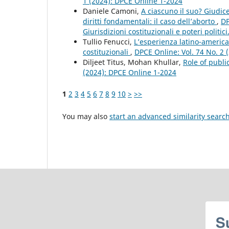
1 (2024): DPCE Online 1-2024
Daniele Camoni,
A ciascuno il suo? Giudice
diritti fondamentali: il caso dell’aborto
,
DP
Giurisdizioni costituzionali e poteri politic
Tullio Fenucci,
L’esperienza latino-americ
costituzionali
,
DPCE Online: Vol. 74 No. 2 
Diljeet Titus, Mohan Khullar,
Role of publi
(2024): DPCE Online 1-2024
1
2
3
4
5
6
7
8
9
10
>
>>
You may also
start an advanced similarity searc