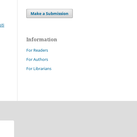
Make a Submission
sti
Information
For Readers
For Authors
For Librarians