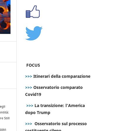
FOCUS
>>>
Itinerari della comparazione
>>>
Osservatorio comparato
Covid19
>>>
La transizione: l’America
egli
dopo Trump
entità:
e Still
>>>
Osservatorio sul processo
costituente cileno
.2091