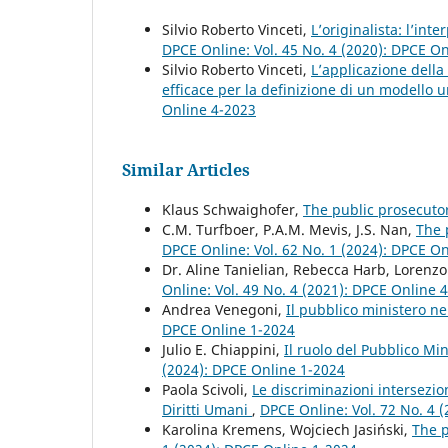
Silvio Roberto Vinceti,
L’originalista: l’int
DPCE Online: Vol. 45 No. 4 (2020): DPCE O
Silvio Roberto Vinceti,
L’applicazione della
efficace per la definizione di un modello 
Online 4-2023
Similar Articles
Klaus Schwaighofer,
The public prosecuto
C.M. Turfboer, P.A.M. Mevis, J.S. Nan,
The 
DPCE Online: Vol. 62 No. 1 (2024): DPCE O
Dr. Aline Tanielian, Rebecca Harb, Lorenz
Online: Vol. 49 No. 4 (2021): DPCE Online 
Andrea Venegoni,
Il pubblico ministero ne
DPCE Online 1-2024
Julio E. Chiappini,
Il ruolo del Pubblico Mi
(2024): DPCE Online 1-2024
Paola Scivoli,
Le discriminazioni intersezio
Diritti Umani
,
DPCE Online: Vol. 72 No. 4 (
Karolina Kremens, Wojciech Jasiński,
The p