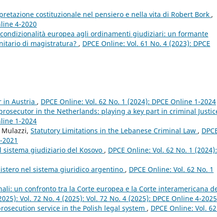
erpretazione costituzionale nel pensiero e nella vita di Robert Bork
,
nline 4-2020
 condizionalità europea agli ordinamenti giudiziari: un formante
unitario di magistratura?
,
DPCE Online: Vol. 61 No. 4 (2023): DPCE
r in Austria
,
DPCE Online: Vol. 62 No. 1 (2024): DPCE Online 1-2024
prosecutor in the Netherlands: playing a key part in criminal Justi
nline 1-2024
o Mulazzi,
Statutory Limitations in the Lebanese Criminal Law
,
DPC
4-2021
l sistema giudiziario del Kosovo
,
DPCE Online: Vol. 62 No. 1 (2024):
nistero nel sistema giuridico argentino
,
DPCE Online: Vol. 62 No. 1
nali: un confronto tra la Corte europea e la Corte interamericana d
2025): Vol. 72 No. 4 (2025): Vol. 72 No. 4 (2025): DPCE Online 4-2025
rosecution service in the Polish legal system
,
DPCE Online: Vol. 62