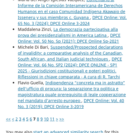
Informe de la Comisión Interamericana de Derechos
Humanos en el caso Comunidad Indígena Akawaio de
Isseneru y sus miembros c. Guyana
,
DPCE Online: Vol.
65 No. 3 (2024): DPCE Online 3-2024
Maddalena Zinzi,
La democrazia partecipativa alla
prova dei presidenzialismi in America Latina
,
DPCE
Online: Vol. 50 No. Sp (2021): DPCE Online Sp-2021
Michele Di Bari,
Suspended/Prospected declarations
of invalidity: a comparative analysis of the Canadian,
South African, and Italian judicial techniques
,
DPCE
Online: Vol. 66 No. SP2 (2024): DPCE ONLINE - SP1
2025 - Giurisdizioni costituzionali e poteri politici.
Riflessioni in chiave comparata - A cura di R. Tarchi
Flavio Guella,
Indipendenza “concreta ma in astratto”
dell’ufficio di procura: la separazione tra politica e
magistratura quale prerequisito di leale cooperazione
nel mandato d’arresto europeo
,
DPCE Online: Vol. 40
No. 3 (2019): DPCE Online 3-2019
<<
<
2
3
4
5
6
7
8
9
10
11
>
>>
You may also
start an advanced similarity search
for this