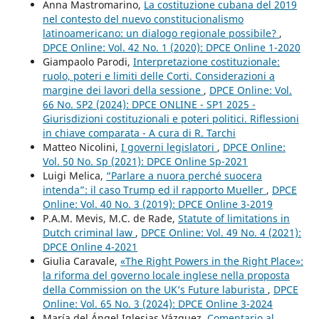
Anna Mastromarino,
La costituzione cubana del 2019
nel contesto del nuevo constitucionalismo
latinoamericano: un dialogo regionale possibile?
,
DPCE Online: Vol. 42 No. 1 (2020): DPCE Online 1-2020
Giampaolo Parodi,
Interpretazione costituzionale:
ruolo, poteri e limiti delle Corti. Considerazioni a
margine dei lavori della sessione
,
DPCE Online: Vol.
66 No. SP2 (2024): DPCE ONLINE - SP1 2025 -
Giurisdizioni costituzionali e poteri politici. Riflessioni
in chiave comparata - A cura di R. Tarchi
Matteo Nicolini,
I governi legislatori
,
DPCE Online:
Vol. 50 No. Sp (2021): DPCE Online Sp-2021
Luigi Melica,
“Parlare a nuora perché suocera
intenda”: il caso Trump ed il rapporto Mueller
,
DPCE
Online: Vol. 40 No. 3 (2019): DPCE Online 3-2019
P.A.M. Mevis, M.C. de Rade,
Statute of limitations in
Dutch criminal law
,
DPCE Online: Vol. 49 No. 4 (2021):
DPCE Online 4-2021
Giulia Caravale,
«The Right Powers in the Right Place»:
la riforma del governo locale inglese nella proposta
della Commission on the UK’s Future laburista
,
DPCE
Online: Vol. 65 No. 3 (2024): DPCE Online 3-2024
María del Ángel Iglesias Vázquez,
Comentario al