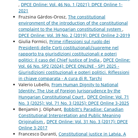
,
DPCE Online: Vol. 46 No. 1 (2021): DPCE Online 1-
2021
Fruzsina Gárdos-Orosz,
The constitutional
environment of the introduction of the constitutional
complaint to the Hungarian constitutional system
,
DPCE Online: Vol. 39 No. 2 (2019): DPCE Online 2-2019
Giulia Formici,
Prime riflessioni sul ruolo dei
Presidenti delle Corti costituzionali/supreme nel
rapporto tra giurisdizioni costituzionali e poteri
politici: il caso del Chief Justice of India
,
DPCE Online:
Vol. 66 No. SP2 (2024): DPCE ONLINE - SP1 2025 -
Giurisdizioni costituzionali e poteri politici. Riflessioni
in chiave comparata - A cura di R. Tarchi
Valerio Lubello,
From Human Dignity to National
Identity: The Use of Foreign Jurisprudence by the
Hungarian Constitutional Court
,
DPCE Online: Vol. 71
No. 3 (2025): Vol. 71 No. 3 (2025): DPCE Online 3-2025
Benjamin J. Oliphant,
Bobbitt’s Paradise: Canadian
Constitutional Interpretation and Public Meaning
Originalism
,
DPCE Online: Vol. 31 No. 3 (2017): DPCE
Online 3-2017
Francesco Duranti,
Constitutional justice in Latvia. A