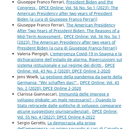
Giuseppe Franco Ferrari,
President Biden and the
Congress
,
DPCE Online: Vol. 56 No. Sp 1 (2023): The
American Presidency after two years of President
Biden (a cura di Giuseppe Franco Ferrari)
Giuseppe Franco Ferrari,
The American Presidency
After Two Years of President Biden: The Reasons of a
Mid-Term Assessment
,
DPCE Online: Vol. 56 No. Sp 1
(2023): The American Presidency after two years of
President Biden (a cura di Giuseppe Franco Ferrari)
Valeria Piergigli,
L’emergenza Covid-19 in Spagna e la
dichiarazione dell’estado de alarma. Ripercussioni sul
sistema istituzionale e sul regime dei diritti
,
DPCE
Online: Vol. 43 No. 2 (2020): DPCE Online 2-2020
Jens Woelk,
La gestione della pandemia da parte della
Germania: “Wir schaffen das!”
,
DPCE Online: Vol. 43
No. 2 (2020): DPCE Online 2-2020
Clarissa Giannaccari,
Immunità delle imprese e
sviluppo globale: un male necessario? – Quando lo
Stato retrocede dalle politiche di sviluppo: comparare
alcune suggestioni giurisprudenziali
,
DPCE Online:
Vol. 55 No. 4 (2022): DPCE Online 4-2022
Sergio Gerotto,
La democrazia alla prova
dell’emergenza: un primo sguardo ai casi di Canada e