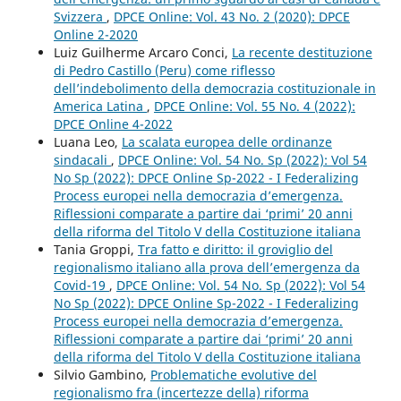
Svizzera
,
DPCE Online: Vol. 43 No. 2 (2020): DPCE
Online 2-2020
Luiz Guilherme Arcaro Conci,
La recente destituzione
di Pedro Castillo (Peru) come riflesso
dell’indebolimento della democrazia costituzionale in
America Latina
,
DPCE Online: Vol. 55 No. 4 (2022):
DPCE Online 4-2022
Luana Leo,
La scalata europea delle ordinanze
sindacali
,
DPCE Online: Vol. 54 No. Sp (2022): Vol 54
No Sp (2022): DPCE Online Sp-2022 - I Federalizing
Process europei nella democrazia d’emergenza.
Riflessioni comparate a partire dai ‘primi’ 20 anni
della riforma del Titolo V della Costituzione italiana
Tania Groppi,
Tra fatto e diritto: il groviglio del
regionalismo italiano alla prova dell’emergenza da
Covid-19
,
DPCE Online: Vol. 54 No. Sp (2022): Vol 54
No Sp (2022): DPCE Online Sp-2022 - I Federalizing
Process europei nella democrazia d’emergenza.
Riflessioni comparate a partire dai ‘primi’ 20 anni
della riforma del Titolo V della Costituzione italiana
Silvio Gambino,
Problematiche evolutive del
regionalismo fra (incertezze della) riforma