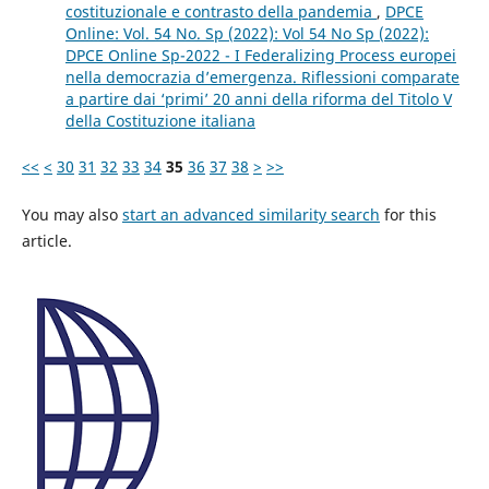
costituzionale e contrasto della pandemia
,
DPCE
Online: Vol. 54 No. Sp (2022): Vol 54 No Sp (2022):
DPCE Online Sp-2022 - I Federalizing Process europei
nella democrazia d’emergenza. Riflessioni comparate
a partire dai ‘primi’ 20 anni della riforma del Titolo V
della Costituzione italiana
<<
<
30
31
32
33
34
35
36
37
38
>
>>
You may also
start an advanced similarity search
for this
article.