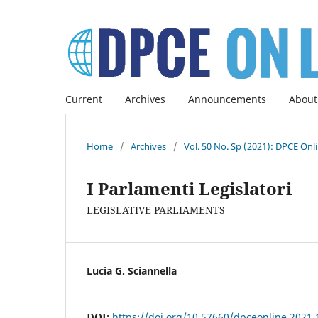
Current
Archives
Announcements
About
Home
/
Archives
/
Vol. 50 No. Sp (2021): DPCE Onl
I Parlamenti Legislatori
LEGISLATIVE PARLIAMENTS
Lucia G. Sciannella
DOI:
https://doi.org/10.57660/dpceonline.2021.