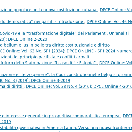
ipazione popolare nella nuova costituzione cubana
,
DPCE Online: Vo
odo democratico” nei partiti - Introduzione
,
DPCE Online: Vol. 46 N
Covid-19 e la “trasformazione digitale” dei Parlamenti. Un’analisi
020): DPCE Online 2-2020
d bellum e ius in bello tra diritto costituzionale e diritto
CE Online: Vol. 63 No. SP1 (2024): DPCE ONLINE - SP1 2024 Numer
ioni del principio pacifista e conflitti armati
l futuro dello Stato-nazione. Il caso di “e-Estonia”
,
DPCE Online: Vol
inazione e “terzo genere”: la Cour constitutionnelle belga si pronu
40 No. 3 (2019): DPCE Online 3-2019
ma di diritti
,
DPCE Online: Vol. 28 No. 4 (2016): DPCE Online 4-201
e e interesse generale in prospettiva comparatistica europea
,
DPC
4-2019
instabilità governativa in America Latina. Verso una nuova frontiera 