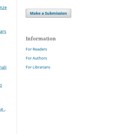
enze
Make a Submission
ears
Information
For Readers
For Authors
For Librarians
nali
i
ese
,