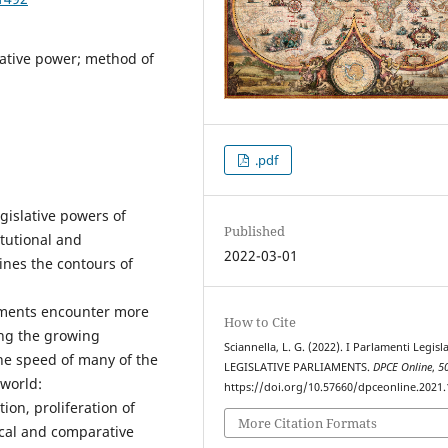
lative power; method of
.pdf
egislative powers of
Published
titutional and
2022-03-01
ines the contours of
liaments encounter more
How to Cite
ing the growing
Sciannella, L. G. (2022). I Parlamenti Legisla
the speed of many of the
LEGISLATIVE PARLIAMENTS.
DPCE Online
,
5
world:
https://doi.org/10.57660/dpceonline.2021
ion, proliferation of
More Citation Formats
ical and comparative