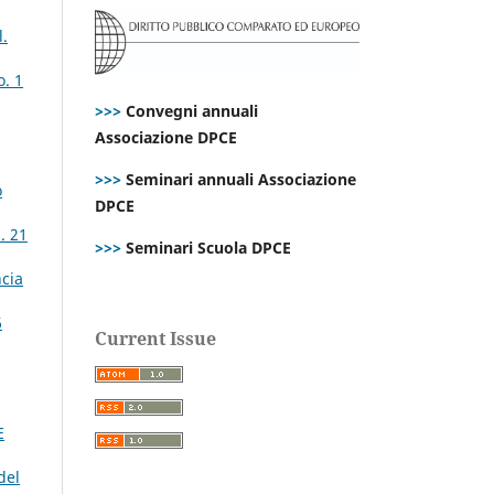
l.
o. 1
>>>
Convegni annuali
Associazione DPCE
>>>
Seminari annuali Associazione
o
DPCE
. 21
>>>
Seminari Scuola DPCE
ncia
6
Current Issue
E
del