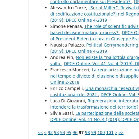
controllo parlamentare sui Presidenti?
,
DP
Alessandro Torre,
“Serial Miller”. Revival
di codificazione costituzionale?) nel Regno 
(2019): DPCE Online 4-2019
Simone Penasa,
The role of scientific adv
based decision-making process?
,
DPCE Onl
of President Biden (a cura di Giuseppe Fra
Nausica Palazzo,
Political Gerrymandering:
(2019): DPCE Online 4-2019
Andrea Pin,
Non esiste la “pallottola d’arg
volta
,
DPCE Online: Vol. 41 No. 4 (2019): 
Francesco Monceri,
La regolarizzazione po
nel tempo e divieto di elusione o disappli
Online 2-2018
Enrico Campelli,
Una monarchia “esecutiva
costituzionali del 2022
,
DPCE Online: Vol. 
Luca Di Giovanni,
Rigenerazione integrata
intendere la trasformazione del territorio
Silvia Sassi,
La partecipazione della società
DPCE Online: Vol. 41 No. 4 (2019): DPCE O
<<
<
92
93
94
95
96
97
98
99
100
101
>
>>