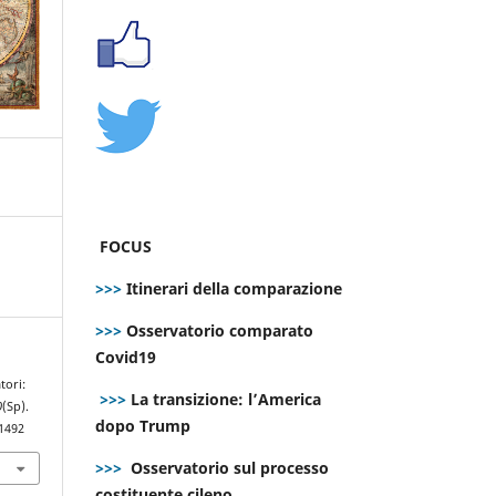
FOCUS
>>>
Itinerari della comparazione
>>>
Osservatorio comparato
Covid19
tori:
>>>
La transizione: l’America
0
(Sp).
dopo Trump
.1492
>>>
Osservatorio sul processo
costituente cileno