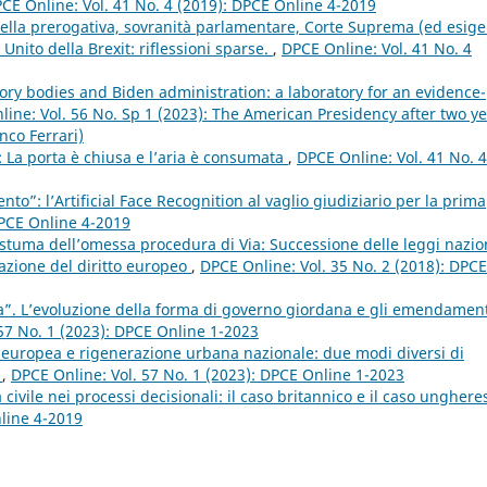
CE Online: Vol. 41 No. 4 (2019): DPCE Online 4-2019
 della prerogativa, sovranità parlamentare, Corte Suprema (ed esig
Unito della Brexit: riflessioni sparse.
,
DPCE Online: Vol. 41 No. 4
isory bodies and Biden administration: a laboratory for an evidence-
ine: Vol. 56 No. Sp 1 (2023): The American Presidency after two y
nco Ferrari)
 La porta è chiusa e l’aria è consumata
,
DPCE Online: Vol. 41 No. 4
ento”: l’Artificial Face Recognition al vaglio giudiziario per la prima
DPCE Online 4-2019
stuma dell’omessa procedura di Via: Successione delle leggi nazio
cazione del diritto europeo
,
DPCE Online: Vol. 35 No. 2 (2018): DPCE
”. L’evoluzione della forma di governo giordana e gli emendament
57 No. 1 (2023): DPCE Online 1-2023
 europea e rigenerazione urbana nazionale: due modi diversi di
?
,
DPCE Online: Vol. 57 No. 1 (2023): DPCE Online 1-2023
 civile nei processi decisionali: il caso britannico e il caso ungher
nline 4-2019