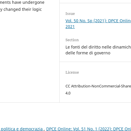
iaments have undergone
ly changed their logic
Issue
Vol. 50 No. Sp (2021): DPCE Onlin
2021
Section
Le fonti del diritto nelle dinamic
delle forme di governo
License
CC Attribution-NonCommercial-Share
4.0
e, politica e democrazia
,
DPCE Online: Vol. 51 No. 1 (2022): DPCE On