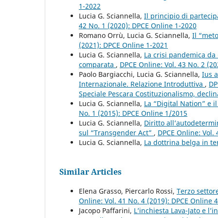
1-2022
Lucia G. Sciannella,
Il principio di partec
42 No. 1 (2020): DPCE Online 1-2020
Romano Orrù, Lucia G. Sciannella,
Il “met
(2021): DPCE Online 1-2021
Lucia G. Sciannella,
La crisi pandemica da 
comparata
,
DPCE Online: Vol. 43 No. 2 (2
Paolo Bargiacchi, Lucia G. Sciannella,
Ius a
Internazionale. Relazione Introduttiva
,
DP
Speciale Pescara Costituzionalismo, declinaz
Lucia G. Sciannella,
La “Digital Nation” e i
No. 1 (2015): DPCE Online 1/2015
Lucia G. Sciannella,
Diritto all’autodeterm
sul “Transgender Act”
,
DPCE Online: Vol. 
Lucia G. Sciannella,
La dottrina belga in te
Similar Articles
Elena Grasso, Piercarlo Rossi,
Terzo settor
Online: Vol. 41 No. 4 (2019): DPCE Online 
Jacopo Paffarini,
L’inchiesta Lava-Jato e l’