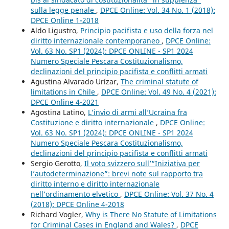
sulla legge penale
,
DPCE Online: Vol. 34 No. 1 (2018):
DPCE Online 1-2018
Aldo Ligustro,
Principio pacifista e uso della forza nel
diritto internazionale contemporaneo
,
DPCE Online:
Vol. 63 No. SP1 (2024): DPCE ONLINE - SP1 2024
Numero Speciale Pescara Costituzionalismo,
declinazioni del principio pacifista e conflitti armati
Agustina Alvarado Urízar,
The criminal statute of
limitations in Chile
,
DPCE Online: Vol. 49 No. 4 (2021):
DPCE Online 4-2021
Agostina Latino,
L’invio di armi all’Ucraina fra
Costituzione e diritto internazionale
,
DPCE Online:
Vol. 63 No. SP1 (2024): DPCE ONLINE - SP1 2024
Numero Speciale Pescara Costituzionalismo,
declinazioni del principio pacifista e conflitti armati
Sergio Gerotto,
Il voto svizzero sull’“Iniziativa per
l’autodeterminazione”: brevi note sul rapporto tra
diritto interno e diritto internazionale
nell’ordinamento elvetico
,
DPCE Online: Vol. 37 No. 4
(2018): DPCE Online 4-2018
Richard Vogler,
Why is There No Statute of Limitations
for Criminal Cases in England and Wales?
,
DPCE