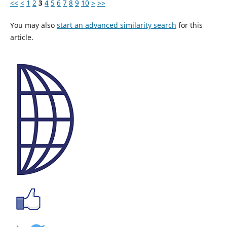
<<
<
1
2
3
4
5
6
7
8
9
10
>
>>
You may also
start an advanced similarity search
for this
article.