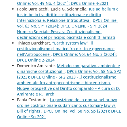
Online: Vol. 49 No. 4 (2021): DPCE Online 4-2021
Paolo Bargiacchi, Lucia G. Sciannella,
Ius ad bellum e
ius in bello tra diritto costituzionale e diritto
Internazionale. Relazione Introduttiva
,
DPCE Online:
Vol. 63 No. SP1 (2024): DPCE ONLINE - SP1 2024
Numero Speciale Pescara Costituzionalismo,
declinazioni del principio pacifista e conflitti armati
Thiago Burckhart,
“Earth system law”: il
costituzionalismo climatico fra diritto e governance
nell’Antropocene
,
DPCE Online: Vol. 64 No. 2 (2024):
DPCE Online 2-2024
Domenico Amirante,
Metodo comparativo, ambiente e
dinamiche costituzionali
,
DPCE Online: Vol. 58 No. SP2
(2023): DPCE Online - SP2 2023 - Il costituzionalismo
ambientale fra antropocentrismo e biocentrismo.
Nuove prospettive dal Diritto comparato – A cura di D.
Amirante e R. Tarchi
Paola Costantini,
La posizione della donna nel nuovo
ordine costituzionale sudafricano: customary law vs
Bill of rights
,
DPCE Online: Vol. 50 No. Sp (2021): DPCE
Online Sp-2021