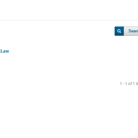
Sear
l Law
1 - 1 of 1 