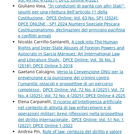
Giuliano Vosa,
“In condizioni di parità con altri Stati”:
spunti per una rilettura dell’articolo 11 della
Costituzione
,
DPCE Online: Vol. 63 No. SP1 (2024):
DPCE ONLINE - SP1 2024 Numero Speciale Pescara
Costituzionalismo, declinazioni del principio pacifista
e conflitti armati
Nicolás Carrillo-Santarelli,
A Look into The Human
Rights and Inter-State Abuses of Foreign Powers and
Autocrats in García Márquez: An International Law
and Literature Study
,
DPCE Online: Vol. 36 No. 3
(2018): DPCE Online 3-2018
Gaetano Calcagno,
Verso la Convenzione ONU per la
prevenzione e la punizione dei crimini contro
l’umanità: ostacoli e prospettive di un percorso
complesso
,
DPCE Online: Vol. 72 No. 4 (2025): Vol. 72
No. 4 (2025): Vol. 72 No. 4 (2025): DPCE Online 4-2025
Elena Carpanelli,
Il ricorso all’intelligenza artificiale
nel contesto di attività di law enforcement e di
operazioni militari: brevi riflessioni nella prospettiva
del diritto internazionale
,
DPCE Online: Vol. 51 No. 1
(2022): DPCE Online 1-2022
Andrea Pin,
Rule of law, certezza del diritto e valore