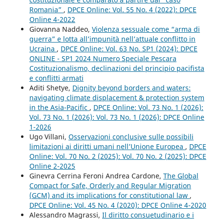
Romania”
,
DPCE Online: Vol. 55 No. 4 (2022): DPCE
Online 4-2022
Giovanna Naddeo,
Violenza sessuale come “arma di
guerra” e lotta all’impunità nell’attuale conflitto in
Ucraina
,
DPCE Online: Vol. 63 No. SP1 (2024): DPCE
ONLINE - SP1 2024 Numero Speciale Pescara
Costituzionalismo, declinazioni del principio pacifista
e conflitti armati
Aditi Shetye,
Dignity beyond borders and waters:
navigating climate displacement & protection system
in the Asia-Pacific
,
DPCE Online: Vol. 73 No. 1 (2026):
Vol. 73 No. 1 (2026): Vol. 73 No. 1 (2026): DPCE Online
1-2026
Ugo Villani,
Osservazioni conclusive sulle possibili
limitazioni ai diritti umani nell’Unione Europea
,
DPCE
Online: Vol. 70 No. 2 (2025): Vol. 70 No. 2 (2025): DPCE
Online 2-2025
Ginevra Cerrina Feroni Andrea Cardone,
The Global
Compact for Safe, Orderly and Regular Migration
(GCM) and its implications for constitutional law
,
DPCE Online: Vol. 45 No. 4 (2020): DPCE Online 4-2020
Alessandro Magrassi,
Il diritto consuetudinario e i