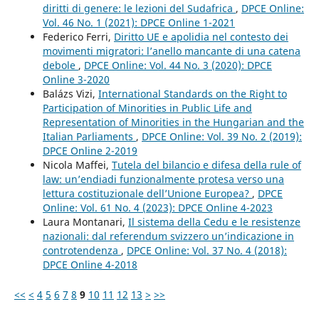
diritti di genere: le lezioni del Sudafrica
,
DPCE Online:
Vol. 46 No. 1 (2021): DPCE Online 1-2021
Federico Ferri,
Diritto UE e apolidia nel contesto dei
movimenti migratori: l’anello mancante di una catena
debole
,
DPCE Online: Vol. 44 No. 3 (2020): DPCE
Online 3-2020
Balázs Vizi,
International Standards on the Right to
Participation of Minorities in Public Life and
Representation of Minorities in the Hungarian and the
Italian Parliaments
,
DPCE Online: Vol. 39 No. 2 (2019):
DPCE Online 2-2019
Nicola Maffei,
Tutela del bilancio e difesa della rule of
law: un’endiadi funzionalmente protesa verso una
lettura costituzionale dell’Unione Europea?
,
DPCE
Online: Vol. 61 No. 4 (2023): DPCE Online 4-2023
Laura Montanari,
Il sistema della Cedu e le resistenze
nazionali: dal referendum svizzero un’indicazione in
controtendenza
,
DPCE Online: Vol. 37 No. 4 (2018):
DPCE Online 4-2018
<<
<
4
5
6
7
8
9
10
11
12
13
>
>>