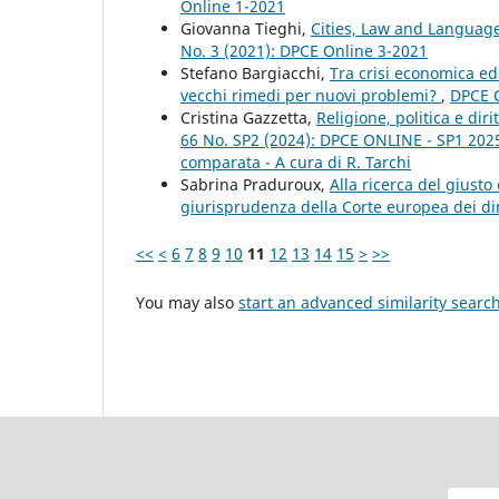
Online 1-2021
Giovanna Tieghi,
Cities, Law and Languag
No. 3 (2021): DPCE Online 3-2021
Stefano Bargiacchi,
Tra crisi economica ed
vecchi rimedi per nuovi problemi?
,
DPCE O
Cristina Gazzetta,
Religione, politica e di
66 No. SP2 (2024): DPCE ONLINE - SP1 2025 - 
comparata - A cura di R. Tarchi
Sabrina Praduroux,
Alla ricerca del giusto 
giurisprudenza della Corte europea dei di
<<
<
6
7
8
9
10
11
12
13
14
15
>
>>
You may also
start an advanced similarity searc