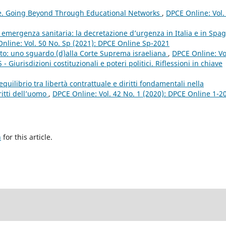
e. Going Beyond Through Educational Networks
,
DPCE Online: Vol.
 emergenza sanitaria: la decretazione d’urgenza in Italia e in Spa
nline: Vol. 50 No. Sp (2021): DPCE Online Sp-2021
ritto: uno sguardo (d)alla Corte Suprema israeliana
,
DPCE Online: Vo
Giurisdizioni costituzionali e poteri politici. Riflessioni in chiave
equilibrio tra libertà contrattuale e diritti fondamentali nella
ritti dell’uomo
,
DPCE Online: Vol. 42 No. 1 (2020): DPCE Online 1-2
h
for this article.