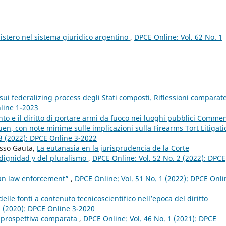
nistero nel sistema giuridico argentino
,
DPCE Online: Vol. 62 No. 1
sui federalizing process degli Stati composti. Riflessioni comparat
nline 1-2023
 e il diritto di portare armi da fuoco nei luoghi pubblici Comme
ruen, con note minime sulle implicazioni sulla Firearms Tort Litigati
 3 (2022): DPCE Online 3-2022
osso Gauta,
La eutanasia en la jurisprudencia de la Corte
 dignidad y del pluralismo
,
DPCE Online: Vol. 52 No. 2 (2022): DPCE
pean law enforcement”
,
DPCE Online: Vol. 51 No. 1 (2022): DPCE Onli
lle fonti a contenuto tecnicoscientifico nell’epoca del diritto
3 (2020): DPCE Online 3-2020
in prospettiva comparata
,
DPCE Online: Vol. 46 No. 1 (2021): DPCE