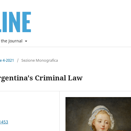
 the Journal
ne 4-2021
/
Sezione Monografica
rgentina's Criminal Law
1453