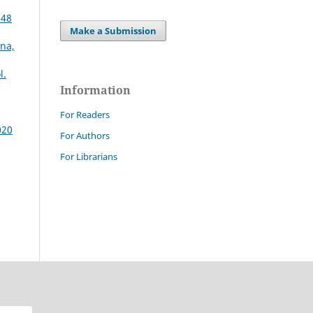
 48
Make a Submission
gna,
l.
Information
For Readers
020
For Authors
For Librarians