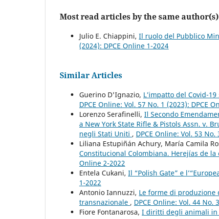
Most read articles by the same author(s)
Julio E. Chiappini,
Il ruolo del Pubblico Mi
(2024): DPCE Online 1-2024
Similar Articles
Guerino D'Ignazio,
L’impatto del Covid-19 
DPCE Online: Vol. 57 No. 1 (2023): DPCE O
Lorenzo Serafinelli,
Il Secondo Emendamento
a New York State Rifle & Pistols Assn. v. B
negli Stati Uniti
,
DPCE Online: Vol. 53 No.
Liliana Estupiñán Achury, María Camila R
Constitucional Colombiana. Herejías de la
Online 2-2022
Entela Cukani,
Il “Polish Gate” e l’“Euro
1-2022
Antonio Iannuzzi,
Le forme di produzione de
transnazionale
,
DPCE Online: Vol. 44 No. 
Fiore Fontanarosa,
I diritti degli animali 