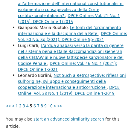
all’affermazione dell’international constitutionalism:
isolamento o consapevolezza della Corte
costituzionale italiana?
,
DPCE Online: Vol. 21 No. 1
(2015): DPCE Online 1/2015
Gianpaolo Maria Ruotolo,
Le fonti dell’ordinamento
internazionale e la disciplina della Rete
,
DPCE Online:
Vol. 50 No. Sp (2021): DPCE Online Sp-2021
Luigi Carli,
L’ardua anabasi verso la parità di genere
nel sistema penale Dalle Raccomandazioni Generali
della CEDAW alle nuove fattispecie sanzionatorie del
Codice Penale
,
DPCE Online: Vol. 46 No. 1 (2021):
DPCE Online 1-2021
Leonardo Borlini,
Not Such a Retrospective: riflessioni
sull’origine, sviluppo e conseguimenti della
cooperazione internazionale anticorruzione
,
DPCE
Online: Vol. 38 No. 1 (2019): DPCE Online 1-2019
<<
<
1
2
3
4
5
6
7
8
9
10
>
>>
You may also
start an advanced similarity search
for this
article.