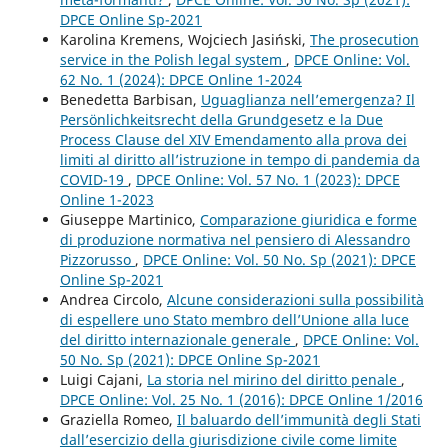
DPCE Online Sp-2021
Karolina Kremens, Wojciech Jasiński,
The prosecution
service in the Polish legal system
,
DPCE Online: Vol.
62 No. 1 (2024): DPCE Online 1-2024
Benedetta Barbisan,
Uguaglianza nell’emergenza? Il
Persönlichkeitsrecht della Grundgesetz e la Due
Process Clause del XIV Emendamento alla prova dei
limiti al diritto all’istruzione in tempo di pandemia da
COVID-19
,
DPCE Online: Vol. 57 No. 1 (2023): DPCE
Online 1-2023
Giuseppe Martinico,
Comparazione giuridica e forme
di produzione normativa nel pensiero di Alessandro
Pizzorusso
,
DPCE Online: Vol. 50 No. Sp (2021): DPCE
Online Sp-2021
Andrea Circolo,
Alcune considerazioni sulla possibilità
di espellere uno Stato membro dell’Unione alla luce
del diritto internazionale generale
,
DPCE Online: Vol.
50 No. Sp (2021): DPCE Online Sp-2021
Luigi Cajani,
La storia nel mirino del diritto penale
,
DPCE Online: Vol. 25 No. 1 (2016): DPCE Online 1/2016
Graziella Romeo,
Il baluardo dell’immunità degli Stati
dall’esercizio della giurisdizione civile come limite