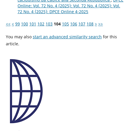
Online: Vol. 72 No. 4 (2025): Vol. 72 No. 4 (2025): Vol.
72 No. 4 (2025): DPCE Online 4-2025
<<
<
99
100
101
102
103
104
105
106
107
108
>
>>
You may also
start an advanced similarity search
for this
article.