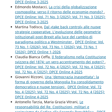
DPCE Online 3-2025
Edmondo Mostacci,
La crisi della globalizzazione
cosmopolita: verso il ritorno delle economie-mondo?
,
DPCE Online: Vol. 71 No. 3 (2025): Vol. 71 No. 3 (2025):
DPCE Online 3-2025
Martina Todisco,
Dal «take back control» alle nuove
strategie cooperative. L’evoluzione delle geometrie
istituzionali post-Brexit alla luce del cambio di
paradigma politico a Westminster
,
DPCE Online: Vol.
73 No. 1 (2026): Vol. 73 No. 1 (2026): Vol. 73 No. 1
(2026): DPCE Online 1-2026
Claudia Bianca Ceffa,
Il federalismo nella Costituzione
svizzera del 1874: un vero accentramento dei poteri?
,
DPCE Online: Vol. 72 No. 4 (2025): Vol. 72 No. 4 (2025):
Vol. 72 No. 4 (2025): DPCE Online 4-2025
Giovanni Rizzoni,
Una ‘democrazia inaspettata’: la
forma di governo della Mongolia fra consolidamento
democratico e nuove tensioni
,
DPCE Online: Vol. 72
No. 4 (2025): Vol. 72 No. 4 (2025): Vol. 72 No. 4 (2025):
DPCE Online 4-2025
Antonello Tarzia, Maria Grazia Vitrani,
Le
responsabilità del Re. Costituzioni, militari e
caciquismo da Cadice alla Seconda Repubblica
,
DPCE