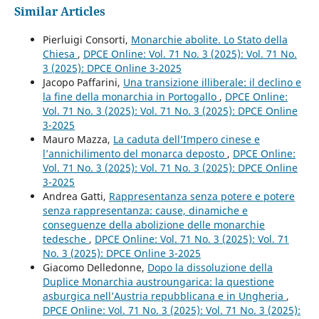
Similar Articles
Pierluigi Consorti,
Monarchie abolite. Lo Stato della
Chiesa
,
DPCE Online: Vol. 71 No. 3 (2025): Vol. 71 No.
3 (2025): DPCE Online 3-2025
Jacopo Paffarini,
Una transizione illiberale: il declino e
la fine della monarchia in Portogallo
,
DPCE Online:
Vol. 71 No. 3 (2025): Vol. 71 No. 3 (2025): DPCE Online
3-2025
Mauro Mazza,
La caduta dell’Impero cinese e
l’annichilimento del monarca deposto
,
DPCE Online:
Vol. 71 No. 3 (2025): Vol. 71 No. 3 (2025): DPCE Online
3-2025
Andrea Gatti,
Rappresentanza senza potere e potere
senza rappresentanza: cause, dinamiche e
conseguenze della abolizione delle monarchie
tedesche
,
DPCE Online: Vol. 71 No. 3 (2025): Vol. 71
No. 3 (2025): DPCE Online 3-2025
Giacomo Delledonne,
Dopo la dissoluzione della
Duplice Monarchia austroungarica: la questione
asburgica nell’Austria repubblicana e in Ungheria
,
DPCE Online: Vol. 71 No. 3 (2025): Vol. 71 No. 3 (2025):