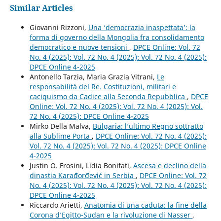
Similar Articles
Giovanni Rizzoni,
Una ‘democrazia inaspettata’: la
forma di governo della Mongolia fra consolidamento
democratico e nuove tensioni
,
DPCE Online: Vol. 72
No. 4 (2025): Vol. 72 No. 4 (2025): Vol. 72 No. 4 (2025):
DPCE Online 4-2025
Antonello Tarzia, Maria Grazia Vitrani,
Le
responsabilità del Re. Costituzioni, militari e
caciquismo da Cadice alla Seconda Repubblica
,
DPCE
Online: Vol. 72 No. 4 (2025): Vol. 72 No. 4 (2025): Vol.
72 No. 4 (2025): DPCE Online 4-2025
Mirko Della Malva,
Bulgaria: l’ultimo Regno sottratto
alla Sublime Porta
,
DPCE Online: Vol. 72 No. 4 (2025):
Vol. 72 No. 4 (2025): Vol. 72 No. 4 (2025): DPCE Online
4-2025
Justin O. Frosini, Lidia Bonifati,
Ascesa e declino della
dinastia Karađorđević in Serbia
,
DPCE Online: Vol. 72
No. 4 (2025): Vol. 72 No. 4 (2025): Vol. 72 No. 4 (2025):
DPCE Online 4-2025
Riccardo Arietti,
Anatomia di una caduta: la fine della
Corona d’Egitto-Sudan e la rivoluzione di Nasser
,