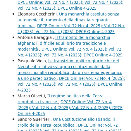
DPCE Online: Vol. 72 No. 4 (2025): Vol. 72 No. 4 (2025):
Vol. 72 No. 4 (2025): DPCE Online 4-2025
Eleonora Ceccherini,
Una monarchia assoluta senza
autonomia: il tramonto della dinastia regnante
tunisina
,
DPCE Online: Vol. 72 No. 4 (2025): Vol. 72 No.
4 (2025): Vol. 72 No. 4 (2025): DPCE Online 4-2025
Antonia Baraggia ,
Il tramonto della monarchia
afghana: il difficile equilibrio tra tradizione e
modernità
,
DPCE Online: Vol. 72 No. 4 (2025): Vol. 72
No. 4 (2025): Vol. 72 No. 4 (2025): DPCE Online 4-2025
Pasquale Viola,
Le transizioni politico-giuridiche del
Nepal e il relativo sviluppo costituzionale: dalla
monarchia alla repubblica, da un sistema egemonico
a uno partecipativo
,
DPCE Online: Vol. 72 No. 4 (2025):
Vol. 72 No. 4 (2025): Vol. 72 No. 4 (2025): DPCE Online
4-2025
Marco Olivetti,
Il regime politico della Terza
repubblica francese
,
DPCE Online: Vol. 72 No. 4
(2025): Vol. 72 No. 4 (2025): Vol. 72 No. 4 (2025): DPCE
Online 4-2025
Sandro Guerrieri,
Una Costituzione allo sbando: il
crollo della Terza Repubblica
,
DPCE Online: Vol. 72
No. 4 (2025): Vol. 72 No. 4 (2025): Vol. 72 No. 4 (2025):