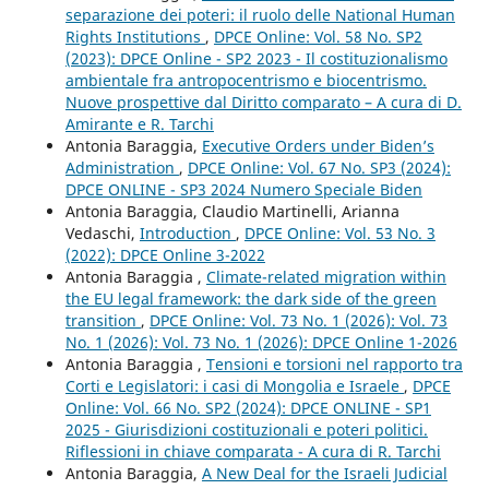
separazione dei poteri: il ruolo delle National Human
Rights Institutions
,
DPCE Online: Vol. 58 No. SP2
(2023): DPCE Online - SP2 2023 - Il costituzionalismo
ambientale fra antropocentrismo e biocentrismo.
Nuove prospettive dal Diritto comparato – A cura di D.
Amirante e R. Tarchi
Antonia Baraggia,
Executive Orders under Biden’s
Administration
,
DPCE Online: Vol. 67 No. SP3 (2024):
DPCE ONLINE - SP3 2024 Numero Speciale Biden
Antonia Baraggia, Claudio Martinelli, Arianna
Vedaschi,
Introduction
,
DPCE Online: Vol. 53 No. 3
(2022): DPCE Online 3-2022
Antonia Baraggia ,
Climate-related migration within
the EU legal framework: the dark side of the green
transition
,
DPCE Online: Vol. 73 No. 1 (2026): Vol. 73
No. 1 (2026): Vol. 73 No. 1 (2026): DPCE Online 1-2026
Antonia Baraggia ,
Tensioni e torsioni nel rapporto tra
Corti e Legislatori: i casi di Mongolia e Israele
,
DPCE
Online: Vol. 66 No. SP2 (2024): DPCE ONLINE - SP1
2025 - Giurisdizioni costituzionali e poteri politici.
Riflessioni in chiave comparata - A cura di R. Tarchi
Antonia Baraggia,
A New Deal for the Israeli Judicial