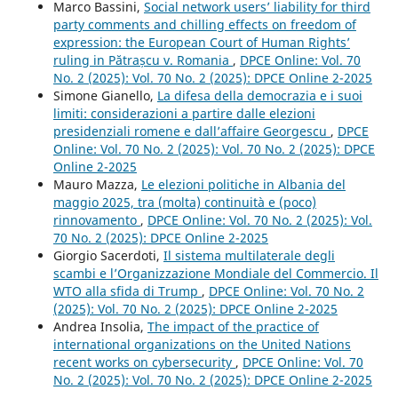
Marco Bassini,
Social network users’ liability for third
party comments and chilling effects on freedom of
expression: the European Court of Human Rights’
ruling in Pătrașcu v. Romania
,
DPCE Online: Vol. 70
No. 2 (2025): Vol. 70 No. 2 (2025): DPCE Online 2-2025
Simone Gianello,
La difesa della democrazia e i suoi
limiti: considerazioni a partire dalle elezioni
presidenziali romene e dall’affaire Georgescu
,
DPCE
Online: Vol. 70 No. 2 (2025): Vol. 70 No. 2 (2025): DPCE
Online 2-2025
Mauro Mazza,
Le elezioni politiche in Albania del
maggio 2025, tra (molta) continuità e (poco)
rinnovamento
,
DPCE Online: Vol. 70 No. 2 (2025): Vol.
70 No. 2 (2025): DPCE Online 2-2025
Giorgio Sacerdoti,
Il sistema multilaterale degli
scambi e l’Organizzazione Mondiale del Commercio. Il
WTO alla sfida di Trump
,
DPCE Online: Vol. 70 No. 2
(2025): Vol. 70 No. 2 (2025): DPCE Online 2-2025
Andrea Insolia,
The impact of the practice of
international organizations on the United Nations
recent works on cybersecurity
,
DPCE Online: Vol. 70
No. 2 (2025): Vol. 70 No. 2 (2025): DPCE Online 2-2025