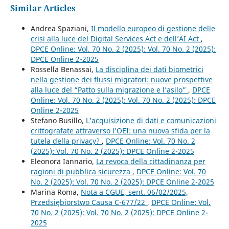
Similar Articles
Andrea Spaziani,
Il modello europeo di gestione delle
crisi alla luce del Digital Services Act e dell’AI Act
,
DPCE Online: Vol. 70 No. 2 (2025): Vol. 70 No. 2 (2025):
DPCE Online 2-2025
Rossella Benassai,
La disciplina dei dati biometrici
nella gestione dei flussi migratori: nuove prospettive
alla luce del “Patto sulla migrazione e l’asilo”
,
DPCE
Online: Vol. 70 No. 2 (2025): Vol. 70 No. 2 (2025): DPCE
Online 2-2025
Stefano Busillo,
L’acquisizione di dati e comunicazioni
crittografate attraverso l’OEI: una nuova sfida per la
tutela della privacy?
,
DPCE Online: Vol. 70 No. 2
(2025): Vol. 70 No. 2 (2025): DPCE Online 2-2025
Eleonora Iannario,
La revoca della cittadinanza per
ragioni di pubblica sicurezza
,
DPCE Online: Vol. 70
No. 2 (2025): Vol. 70 No. 2 (2025): DPCE Online 2-2025
Marina Roma,
Nota a CGUE, sent. 06/02/2025,
Przedsiębiorstwo Causa C-677/22
,
DPCE Online: Vol.
70 No. 2 (2025): Vol. 70 No. 2 (2025): DPCE Online 2-
2025