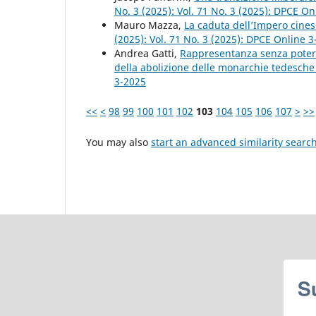
No. 3 (2025): Vol. 71 No. 3 (2025): DPCE On
Mauro Mazza,
La caduta dell’Impero cine
(2025): Vol. 71 No. 3 (2025): DPCE Online 
Andrea Gatti,
Rappresentanza senza poter
della abolizione delle monarchie tedesch
3-2025
<<
<
98
99
100
101
102
103
104
105
106
107
>
>>
You may also
start an advanced similarity searc