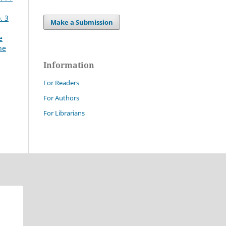
. 3
Make a Submission
e
ne
Information
For Readers
For Authors
For Librarians