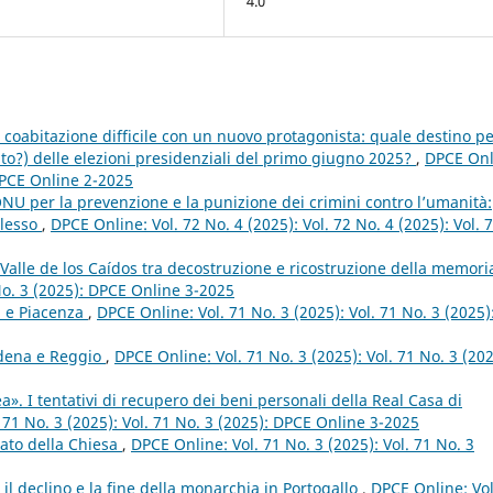
4.0
coabitazione difficile con un nuovo protagonista: quale destino pe
to?) delle elezioni presidenziali del primo giugno 2025?
,
DPCE Onl
 DPCE Online 2-2025
NU per la prevenzione e la punizione dei crimini contro l’umanità:
plesso
,
DPCE Online: Vol. 72 No. 4 (2025): Vol. 72 No. 4 (2025): Vol. 
l Valle de los Caídos tra decostruzione e ricostruzione della memor
 No. 3 (2025): DPCE Online 3-2025
a e Piacenza
,
DPCE Online: Vol. 71 No. 3 (2025): Vol. 71 No. 3 (2025)
odena e Reggio
,
DPCE Online: Vol. 71 No. 3 (2025): Vol. 71 No. 3 (202
». I tentativi di recupero dei beni personali della Real Casa di
 71 No. 3 (2025): Vol. 71 No. 3 (2025): DPCE Online 3-2025
tato della Chiesa
,
DPCE Online: Vol. 71 No. 3 (2025): Vol. 71 No. 3
: il declino e la fine della monarchia in Portogallo
,
DPCE Online: Vol