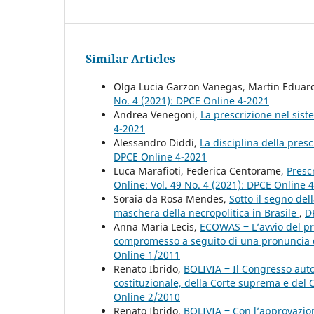
Similar Articles
Olga Lucia Garzon Vanegas, Martin Eduar
No. 4 (2021): DPCE Online 4-2021
Andrea Venegoni,
La prescrizione nel sis
4-2021
Alessandro Diddi,
La disciplina della presc
DPCE Online 4-2021
Luca Marafioti, Federica Centorame,
Presc
Online: Vol. 49 No. 4 (2021): DPCE Online 
Soraia da Rosa Mendes,
Sotto il segno dell
maschera della necropolitica in Brasile
,
D
Anna Maria Lecis,
ECOWAS ‒ L’avvio del pro
compromesso a seguito di una pronuncia 
Online 1/2011
Renato Ibrido,
BOLIVIA ‒ Il Congresso auto
costituzionale, della Corte suprema e del 
Online 2/2010
Renato Ibrido,
BOLIVIA ‒ Con l’approvazione