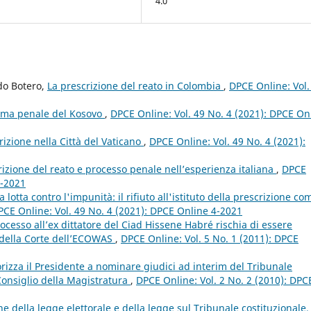
4.0
do Botero,
La prescrizione del reato in Colombia
,
DPCE Online: Vol.
tema penale del Kosovo
,
DPCE Online: Vol. 49 No. 4 (2021): DPCE On
rizione nella Città del Vaticano
,
DPCE Online: Vol. 49 No. 4 (2021):
rizione del reato e processo penale nell’esperienza italiana
,
DPCE
4-2021
a lotta contro l'impunità: il rifiuto all'istituto della prescrizione co
PCE Online: Vol. 49 No. 4 (2021): DPCE Online 4-2021
cesso all’ex dittatore del Ciad Hissene Habré rischia di essere
della Corte dell’ECOWAS
,
DPCE Online: Vol. 5 No. 1 (2011): DPCE
rizza il Presidente a nominare giudici ad interim del Tribunale
Consiglio della Magistratura
,
DPCE Online: Vol. 2 No. 2 (2010): DPC
 della legge elettorale e della legge sul Tribunale costituzionale, 