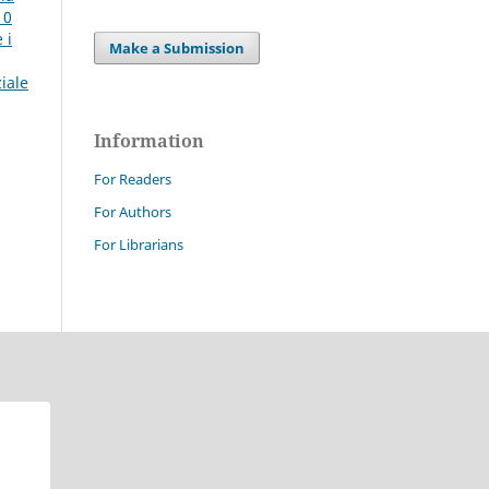
10
 i
Make a Submission
iale
Information
For Readers
For Authors
For Librarians