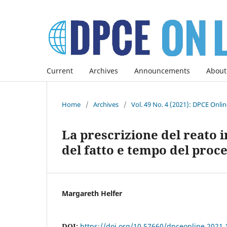
Current
Archives
Announcements
About
Home
/
Archives
/
Vol. 49 No. 4 (2021): DPCE Onli
La prescrizione del reato i
del fatto e tempo del proc
Margareth Helfer
DOI:
https://doi.org/10.57660/dpceonline.2021.