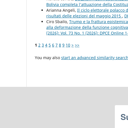
Bolivia completa l’attuazione della Costit
Arianna Angeli,
Il ciclo elettorale polacco
risultati delle elezioni del maggio 2015
,
D
Ciro Sbailo,
Trump e la frattura epistemica 
alla deformazione della funzione cognitiva
(2026): Vol. 73 No. 1 (2026): DPCE Online 
1
2
3
4
5
6
7
8
9
10
>
>>
You may also
start an advanced similarity searc