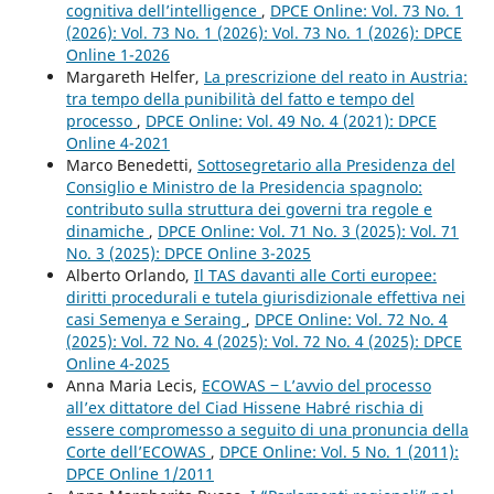
cognitiva dell’intelligence
,
DPCE Online: Vol. 73 No. 1
(2026): Vol. 73 No. 1 (2026): Vol. 73 No. 1 (2026): DPCE
Online 1-2026
Margareth Helfer,
La prescrizione del reato in Austria:
tra tempo della punibilità del fatto e tempo del
processo
,
DPCE Online: Vol. 49 No. 4 (2021): DPCE
Online 4-2021
Marco Benedetti,
Sottosegretario alla Presidenza del
Consiglio e Ministro de la Presidencia spagnolo:
contributo sulla struttura dei governi tra regole e
dinamiche
,
DPCE Online: Vol. 71 No. 3 (2025): Vol. 71
No. 3 (2025): DPCE Online 3-2025
Alberto Orlando,
Il TAS davanti alle Corti europee:
diritti procedurali e tutela giurisdizionale effettiva nei
casi Semenya e Seraing
,
DPCE Online: Vol. 72 No. 4
(2025): Vol. 72 No. 4 (2025): Vol. 72 No. 4 (2025): DPCE
Online 4-2025
Anna Maria Lecis,
ECOWAS ‒ L’avvio del processo
all’ex dittatore del Ciad Hissene Habré rischia di
essere compromesso a seguito di una pronuncia della
Corte dell’ECOWAS
,
DPCE Online: Vol. 5 No. 1 (2011):
DPCE Online 1/2011