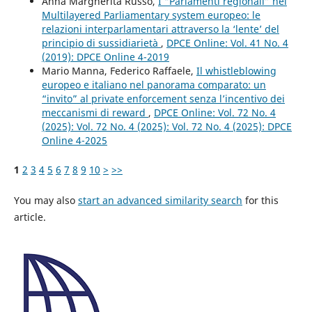
Anna Margherita Russo,
I “Parlamenti regionali” nel
Multilayered Parliamentary system europeo: le
relazioni interparlamentari attraverso la ‘lente’ del
principio di sussidiarietà
,
DPCE Online: Vol. 41 No. 4
(2019): DPCE Online 4-2019
Mario Manna, Federico Raffaele,
Il whistleblowing
europeo e italiano nel panorama comparato: un
“invito” al private enforcement senza l’incentivo dei
meccanismi di reward
,
DPCE Online: Vol. 72 No. 4
(2025): Vol. 72 No. 4 (2025): Vol. 72 No. 4 (2025): DPCE
Online 4-2025
1
2
3
4
5
6
7
8
9
10
>
>>
You may also
start an advanced similarity search
for this
article.