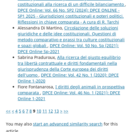
costituzionali alla ricerca di un difficile bilanciamento
,
DPCE Online: Vol. 66 No. SP2 (2024): DPCE ONLINE -
SP1 2025 - Giurisdizioni costituzionali e poteri politici.
Riflessioni in chiave comparata - A cura di R. Tarchi
Alessandra Di Martino,
Circolazione delle soluzioni
giuridiche e delle idee costituzionali. Questioni di
metodo comparativo e prassi tra culture costituzionali
e spazi globali
,
DPCE Online: Vol. 50 No. Sp (2021):
DPCE Online Sp-2021
Sabrina Praduroux,
Alla ricerca del giusto equilibrio
tra libertà contrattuale e diritti fondamentali nella
giurisprudenza della Corte europea dei diritti
dell’uomo
,
DPCE Online: Vol. 42 No. 1 (2020): DPCE
Online 1-2020
Fiore Fontanarosa,
I diritti degli animali in prospettiva
comparata
,
DPCE Online: Vol. 46 No. 1 (2021): DPCE
Online 1-2021
<<
<
4
5
6
7
8
9
10
11
12
13
>
>>
You may also
start an advanced similarity search
for this
article.