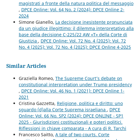
magistrati a fronte della natura politica del messaggio
,
DPCE Online: Vol. 64 No. 2 (2024): DPCE Online 2-
2024
Simone Gianello,
La decisione inesistente pronunciata
da un giudice illegittimo: il dilemma interpretativo alla
base della decisione C-225/22 AW «T» della Corte di
Giustizia
,
DPCE Online: Vol. 72 No. 4 (2025): Vol. 72
No. 4 (2025): Vol. 72 No. 4 (2025): DPCE Online 4-2025
Similar Articles
Graziella Romeo,
The Supreme Court’s debate on
constitutional interpretation under Trump presidency
,
DPCE Online: Vol. 46 No. 1 (2021): DPCE Online 1-
2021
Cristina Gazzetta,
Religione, politica e diritto: uno
sguardo (d)alla Corte Suprema israeliana
,
DPCE
Online: Vol. 66 No. SP2 (2024): DPCE ONLINE - SP1
2025 - Giurisdizioni costituzionali e poteri politici.
Riflessioni in chiave comparata - A cura di R. Tarchi
Francesco Saitto,
A tale of two courts. Corte