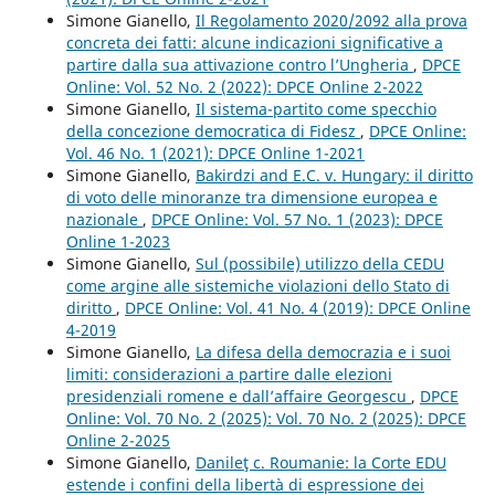
Simone Gianello,
Il Regolamento 2020/2092 alla prova
concreta dei fatti: alcune indicazioni significative a
partire dalla sua attivazione contro l’Ungheria
,
DPCE
Online: Vol. 52 No. 2 (2022): DPCE Online 2-2022
Simone Gianello,
Il sistema-partito come specchio
della concezione democratica di Fidesz
,
DPCE Online:
Vol. 46 No. 1 (2021): DPCE Online 1-2021
Simone Gianello,
Bakirdzi and E.C. v. Hungary: il diritto
di voto delle minoranze tra dimensione europea e
nazionale
,
DPCE Online: Vol. 57 No. 1 (2023): DPCE
Online 1-2023
Simone Gianello,
Sul (possibile) utilizzo della CEDU
come argine alle sistemiche violazioni dello Stato di
diritto
,
DPCE Online: Vol. 41 No. 4 (2019): DPCE Online
4-2019
Simone Gianello,
La difesa della democrazia e i suoi
limiti: considerazioni a partire dalle elezioni
presidenziali romene e dall’affaire Georgescu
,
DPCE
Online: Vol. 70 No. 2 (2025): Vol. 70 No. 2 (2025): DPCE
Online 2-2025
Simone Gianello,
Danileţ c. Roumanie: la Corte EDU
estende i confini della libertà di espressione dei