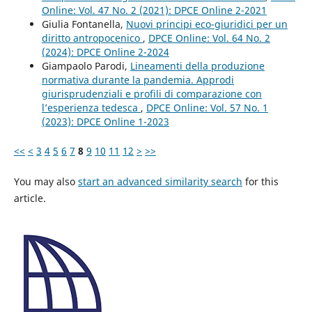
Online: Vol. 47 No. 2 (2021): DPCE Online 2-2021
Giulia Fontanella,
Nuovi principi eco-giuridici per un
diritto antropocenico
,
DPCE Online: Vol. 64 No. 2
(2024): DPCE Online 2-2024
Giampaolo Parodi,
Lineamenti della produzione
normativa durante la pandemia. Approdi
giurisprudenziali e profili di comparazione con
l’esperienza tedesca
,
DPCE Online: Vol. 57 No. 1
(2023): DPCE Online 1-2023
<<
<
3
4
5
6
7
8
9
10
11
12
>
>>
You may also
start an advanced similarity search
for this
article.