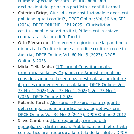
Numero Speciale Pescara Costituzionalismo,
declinazioni del principio pacifista e conflitti armati
Caterina Drigo,
Giurisdizione costituzionale e decisioni
politiche: quali confini?
,
DPCE Online: Vol. 66 No. SP2
(2024): DPCE ONLINE - SP1 2025 - Giurisdizioni
costituzionali e poteri politici. Riflessioni in chiave
comparata - A cura di R. Tarchi
Otto Pfersmann,
L’emergenza giuridica e la pandemia
dinanzi alla Costituzione e al giudice costituzionale in
Austria
,
DPCE Online: Vol. 60 No. 3 (2023): DPCE
Online 3-2023
Mirko Della Malva,
Il Tribunal Constitucional si
pronuncia sulla Ley Orgánica de Amnistía: qualche
considerazione sulla sentenza destinata a concludere
il procés indipendentista catalano
,
DPCE Online: Vol.
73 No. 1 (2026): Vol. 73 No. 1 (2026): Vol. 73 No. 1
(2026): DPCE Online 1-2026
Rolando Tarchi,
Alessandro Pizzorusso: un gigante
della comparazione giuridica senza aggettivazioni
,
DPCE Online: Vol. 30 No. 2 (2017): DPCE Online 2-2017
Silvio Gambino,
Stato regionale, principio di
eguaglianza, diritti sociali. Problematiche di effettività
con particolare riguardo alla tutela della salute
,
DPCE