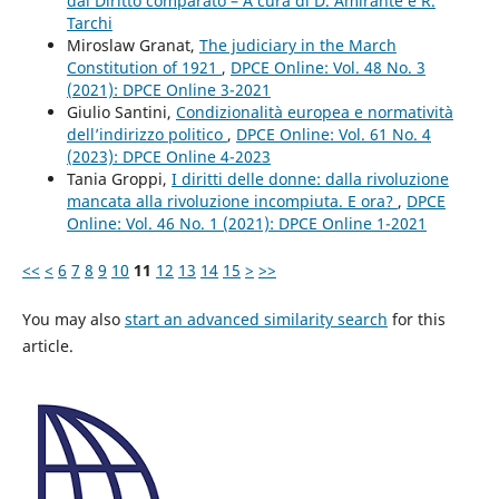
dal Diritto comparato – A cura di D. Amirante e R.
Tarchi
Miroslaw Granat,
The judiciary in the March
Constitution of 1921
,
DPCE Online: Vol. 48 No. 3
(2021): DPCE Online 3-2021
Giulio Santini,
Condizionalità europea e normatività
dell’indirizzo politico
,
DPCE Online: Vol. 61 No. 4
(2023): DPCE Online 4-2023
Tania Groppi,
I diritti delle donne: dalla rivoluzione
mancata alla rivoluzione incompiuta. E ora?
,
DPCE
Online: Vol. 46 No. 1 (2021): DPCE Online 1-2021
<<
<
6
7
8
9
10
11
12
13
14
15
>
>>
You may also
start an advanced similarity search
for this
article.