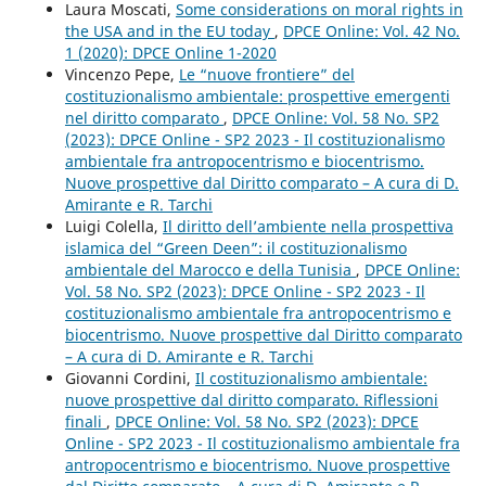
Laura Moscati,
Some considerations on moral rights in
the USA and in the EU today
,
DPCE Online: Vol. 42 No.
1 (2020): DPCE Online 1-2020
Vincenzo Pepe,
Le “nuove frontiere” del
costituzionalismo ambientale: prospettive emergenti
nel diritto comparato
,
DPCE Online: Vol. 58 No. SP2
(2023): DPCE Online - SP2 2023 - Il costituzionalismo
ambientale fra antropocentrismo e biocentrismo.
Nuove prospettive dal Diritto comparato – A cura di D.
Amirante e R. Tarchi
Luigi Colella,
Il diritto dell’ambiente nella prospettiva
islamica del “Green Deen”: il costituzionalismo
ambientale del Marocco e della Tunisia
,
DPCE Online:
Vol. 58 No. SP2 (2023): DPCE Online - SP2 2023 - Il
costituzionalismo ambientale fra antropocentrismo e
biocentrismo. Nuove prospettive dal Diritto comparato
– A cura di D. Amirante e R. Tarchi
Giovanni Cordini,
Il costituzionalismo ambientale:
nuove prospettive dal diritto comparato. Riflessioni
finali
,
DPCE Online: Vol. 58 No. SP2 (2023): DPCE
Online - SP2 2023 - Il costituzionalismo ambientale fra
antropocentrismo e biocentrismo. Nuove prospettive