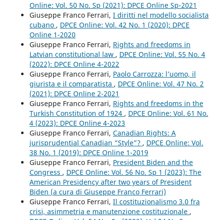
Online: Vol. 50 No. Sp (2021): DPCE Online Sp-2021
Giuseppe Franco Ferrari,
I diritti nel modello socialista
cubano
,
DPCE Online: Vol. 42 No. 1 (2020): DPCE
Online 1-2020
Giuseppe Franco Ferrari,
Rights and freedoms in
Latvian constitutional law
,
DPCE Online: Vol. 55 No. 4
(2022): DPCE Online 4-2022
Giuseppe Franco Ferrari,
Paolo Carrozza: l’uomo, il
giurista e il comparatista
,
DPCE Online: Vol. 47 No. 2
(2021): DPCE Online 2-2021
Giuseppe Franco Ferrari,
Rights and freedoms in the
Turkish Constitution of 1924
,
DPCE Online: Vol. 61 No.
4 (2023): DPCE Online 4-2023
Giuseppe Franco Ferrari,
Canadian Rights: A
jurisprudential Canadian “Style”?
,
DPCE Online: Vol.
38 No. 1 (2019): DPCE Online 1-2019
Giuseppe Franco Ferrari,
President Biden and the
Congress
,
DPCE Online: Vol. 56 No. Sp 1 (2023): The
American Presidency after two years of President
Biden (a cura di Giuseppe Franco Ferrari)
Giuseppe Franco Ferrari,
Il costituzionalismo 3.0 fra
crisi, asimmetria e manutenzione costituzionale
,