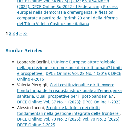
DPCE Online: Vol. 54 No. Sp (2022): Vol 54 No Sp
(2022): DPCE Online Sp-2022 - I Federalizing Process
europei nella democrazia d’emergenza. Riflessioni
comparate a partire dai ‘primi’ 20 anni della riforma
del Titolo V della Costituzione italiana
1
2
3
4
>
>>
Similar Articles
Leonardo Borlini,
L’Unione Europea: attore ‘globale’
nella protezione e promozione dei diritti umani? Limiti
e prospettive
,
DPCE Online: Vol. 28 No. 4 (2016): DPCE
Online 4-2016
Valeria Piergigli,
Corti costituzionali e diritti ovvero
l’onda lunga della risposta istituzionale all’emergenza
sanitaria. Quali prospettive per il post-pandemia?
,
DPCE Online: Vol. 57 No. 1 (2023): DPCE Online 1-2023
Alessio Laconi,
Frontex e la tutela dei diritti
fondamentali nella gestione integrata delle frontiere
,
DPCE Online: Vol. 70 No. 2 (2025): Vol. 70 No. 2 (2025):
DPCE Online 2-2025