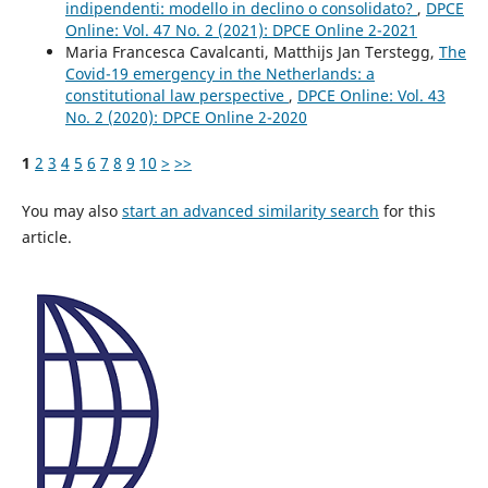
indipendenti: modello in declino o consolidato?
,
DPCE
Online: Vol. 47 No. 2 (2021): DPCE Online 2-2021
Maria Francesca Cavalcanti, Matthijs Jan Terstegg,
The
Covid-19 emergency in the Netherlands: a
constitutional law perspective
,
DPCE Online: Vol. 43
No. 2 (2020): DPCE Online 2-2020
1
2
3
4
5
6
7
8
9
10
>
>>
You may also
start an advanced similarity search
for this
article.