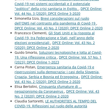
Covid-19 nei sistemi occidentali e il potenziale
“politico” della crisi sanitaria in Egitto.
,
DPCE Online:
Vol. 44 No. 3 (2020): DPCE Online 3-2020
Simonetta Izzo,
Brevi considerazioni sul ruolo
dell’OMS nel contrasto alla pandemia di Covid-19
,
DPCE Online: Vol. 43 No. 2 (2020): DPCE Online 2-2020
Francesco Clementi,
Gli Stati Uniti e la risposta al
Covid-19, tra Federazione e Stati, nell'anno delle
elezioni presidenziali
,
DPCE Online: Vol. 43 No. 2
(2020): DPCE Online 2-2020
Guido Smorto,
Soluzioni tecnologiche e lotta al Covid-
19. Una riflessione critica
,
DPCE Online: Vol. 57 No. 1
(2023): DPCE Online 1-2023
Carna Pistan,
Emergenza sanitaria da Covid-19 e
ripercussioni sulla democrazia: i casi della Slovenia,
Croazia, Serbia e Bosnia ed Erzegovina
,
DPCE Online:
Vol. 43 No. 2 (2020): DPCE Online 2-2020
Elisa Bertolini,
Cinquanta sfumature di …
negazionismo da Coronavirus
,
DPCE Online: Vol. 43
No. 2 (2020): DPCE Online 2-2020
Claudia Sartoretti,
LE AUTHORITIES AL TEMPO DEL
COVID-19. Riflessioni sul ruolo delle autorità