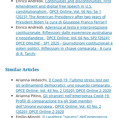
Enrico Andreoli,
Continuities and discontinuities. First
Amendment and digital free speech in U.S.
constitutionalism
,
DPCE Online: Vol. 56 No. Sp 1
(2023): The American Presidency after two years of
President Biden (a cura di Giuseppe Franco Ferrari)
Enrico Andreoli,
Aderenza al testo e interpretazione
costituzionale. Riflessioni dalle esperienze australiana
e neozelandese
,
DPCE Online: Vol. 66 No. SP2 (2024):
DPCE ONLINE - SP1 2025 - Giurisdizioni costituzionali e
poteri politici. Riflessioni in chiave comparata - A cura
di R. Tarchi
Similar Articles
Arianna Vedaschi,
Il Covid-19, l’ultimo stress test per
gli ordinamenti democratici: uno sguardo comparato
,
DPCE Online: Vol. 43 No. 2 (2020): DPCE Online 2-2020
Arianna Pitino,
Gli stranieri nell’emergenza Covid-19.
Profili di comparazione tra gli Stati membri
dell’Unione europea
,
DPCE Online: Vol. 43 No. 2
(2020): DPCE Online 2-2020
Emilio Minniti,
Il carattere “neutro” dell’emergenza