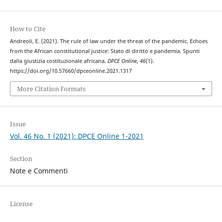
How to Cite
Andreoli, E. (2021). The rule of law under the threat of the pandemic. Echoes
from the African constitutional justice: Stato di diritto e pandemia. Spunti
dalla giustizia costituzionale africana.
DPCE Online
,
46
(1).
https://doi.org/10.57660/dpceonline.2021.1317
More Citation Formats
Issue
Vol. 46 No. 1 (2021): DPCE Online 1-2021
Section
Note e Commenti
License