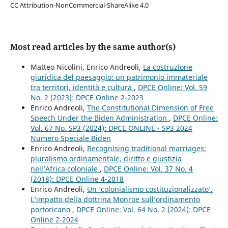
CC Attribution-NonCommercial-ShareAlike 4.0
Most read articles by the same author(s)
Matteo Nicolini, Enrico Andreoli,
La costruzione
giuridica del paesaggio: un patrimonio immateriale
tra territori, identità e cultura
,
DPCE Online: Vol. 59
No. 2 (2023): DPCE Online 2-2023
Enrico Andreoli,
The Constitutional Dimension of Free
Speech Under the Biden Administration
,
DPCE Online:
Vol. 67 No. SP3 (2024): DPCE ONLINE - SP3 2024
Numero Speciale Biden
Enrico Andreoli,
Recognising traditional marriages:
pluralismo ordinamentale, diritto e giustizia
nell’Africa coloniale
,
DPCE Online: Vol. 37 No. 4
(2018): DPCE Online 4-2018
Enrico Andreoli,
Un ‘colonialismo costituzionalizzato’.
L’impatto della dottrina Monroe sull’ordinamento
portoricano
,
DPCE Online: Vol. 64 No. 2 (2024): DPCE
Online 2-2024