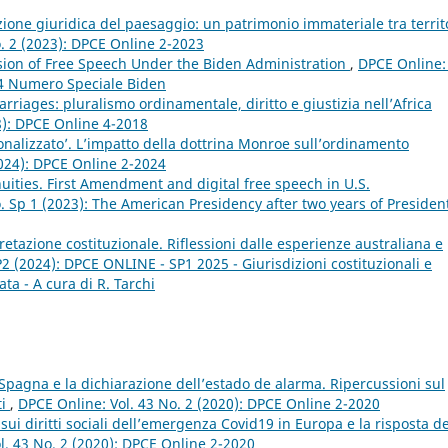
zione giuridica del paesaggio: un patrimonio immateriale tra territo
. 2 (2023): DPCE Online 2-2023
sion of Free Speech Under the Biden Administration
,
DPCE Online: 
24 Numero Speciale Biden
rriages: pluralismo ordinamentale, diritto e giustizia nell’Africa
8): DPCE Online 4-2018
onalizzato’. L’impatto della dottrina Monroe sull’ordinamento
2024): DPCE Online 2-2024
uities. First Amendment and digital free speech in U.S.
. Sp 1 (2023): The American Presidency after two years of Presiden
retazione costituzionale. Riflessioni dalle esperienze australiana e
2 (2024): DPCE ONLINE - SP1 2025 - Giurisdizioni costituzionali e
ata - A cura di R. Tarchi
pagna e la dichiarazione dell’estado de alarma. Ripercussioni sul
ti
,
DPCE Online: Vol. 43 No. 2 (2020): DPCE Online 2-2020
sui diritti sociali dell’emergenza Covid19 in Europa e la risposta de
l. 43 No. 2 (2020): DPCE Online 2-2020