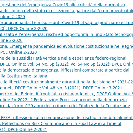
a gestione dell’emergenza Covid19 alle criticità della normativa
a disciplina dello stato di eccezione a partire dall’ordinamento ita
Online 2-2020
oporzionalità. Le misure anti-Covid-19, il vaglio giudiziario e il dir
020): DPCE Online 2-2020
ralizzato e l’emergenza: rischi ed opportunità in uno Stato tecnolog
nline 3-2020
rona. Emergenza pandemica ed evoluzione costituzionale nel Regn
 DPCE Online 2-2020
ne della sussidiarietà verticale nelle esperienze federo-regionali
DPCE Online: Vol. 54 No. Sp (2022): Vol 54 No Sp (2022): DPCE Onli
nella democrazia d’emergenza. Riflessioni comparate a partire dai
ella Costituzione italiana
ti e le libertà costituzionalmente garantiti nella decisione n° 2021-8
tionnel
,
DPCE Online: Vol. 48 No. 3 (2021): DPCE Online 3-2021
etrico del Belgio di fronte alla crisi pandemica
,
DPCE Online: Vol. 
nline Sp-2022 - I Federalizing Process europei nella democrazia
e dai ‘primi’ 20 anni della riforma del Titolo V della Costituzione
 EFSA: riflessioni sulla comunicazione del rischio in ambito alimen
 Reflections on Risk Communication in Food Law in a Time of
021): DPCE Online 2-2021