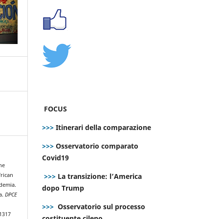
FOCUS
>>>
Itinerari della comparazione
>>>
Osservatorio comparato
Covid19
he
>>>
La transizione: l’America
frican
ndemia.
dopo Trump
na.
DPCE
>>>
Osservatorio sul processo
.1317
costituente cileno