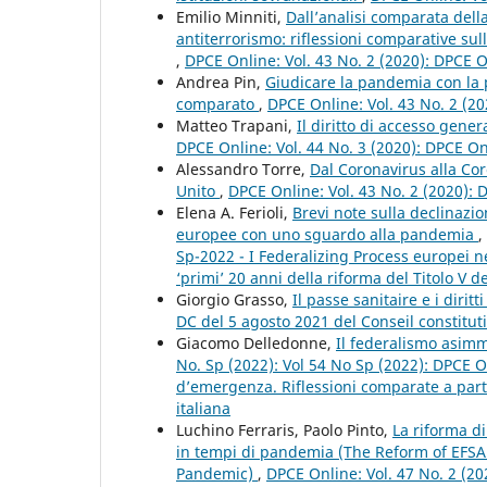
Emilio Minniti,
Dall’analisi comparata dell
antiterrorismo: riflessioni comparative sull
,
DPCE Online: Vol. 43 No. 2 (2020): DPCE 
Andrea Pin,
Giudicare la pandemia con la pr
comparato
,
DPCE Online: Vol. 43 No. 2 (2
Matteo Trapani,
Il diritto di accesso gene
DPCE Online: Vol. 44 No. 3 (2020): DPCE O
Alessandro Torre,
Dal Coronavirus alla Co
Unito
,
DPCE Online: Vol. 43 No. 2 (2020):
Elena A. Ferioli,
Brevi note sulla declinazio
europee con uno sguardo alla pandemia
,
Sp-2022 - I Federalizing Process europei 
‘primi’ 20 anni della riforma del Titolo V d
Giorgio Grasso,
Il passe sanitaire e i dirit
DC del 5 agosto 2021 del Conseil constitu
Giacomo Delledonne,
Il federalismo asimm
No. Sp (2022): Vol 54 No Sp (2022): DPCE O
d’emergenza. Riflessioni comparate a partir
italiana
Luchino Ferraris, Paolo Pinto,
La riforma di
in tempi di pandemia (The Reform of EFSA:
Pandemic)
,
DPCE Online: Vol. 47 No. 2 (2