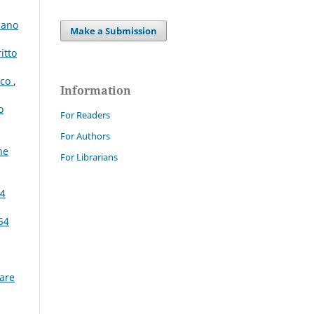
liano
Make a Submission
itto
ico
,
Information
o
For Readers
For Authors
ne
For Librarians
24
54
tare