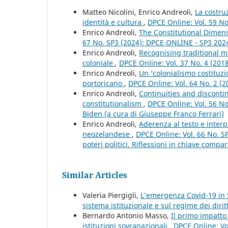
Matteo Nicolini, Enrico Andreoli,
La costru
identità e cultura
,
DPCE Online: Vol. 59 No
Enrico Andreoli,
The Constitutional Dimen
67 No. SP3 (2024): DPCE ONLINE - SP3 20
Enrico Andreoli,
Recognising traditional ma
coloniale
,
DPCE Online: Vol. 37 No. 4 (201
Enrico Andreoli,
Un ‘colonialismo costituzi
portoricano
,
DPCE Online: Vol. 64 No. 2 (
Enrico Andreoli,
Continuities and discontin
constitutionalism
,
DPCE Online: Vol. 56 No
Biden (a cura di Giuseppe Franco Ferrari)
Enrico Andreoli,
Aderenza al testo e interp
neozelandese
,
DPCE Online: Vol. 66 No. SP
poteri politici. Riflessioni in chiave compar
Similar Articles
Valeria Piergigli,
L’emergenza Covid-19 in S
sistema istituzionale e sul regime dei dirit
Bernardo Antonio Masso,
Il primo impatto 
istituzioni sovranazionali
,
DPCE Online: Vo