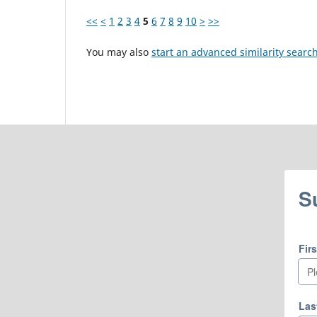
<<
<
1
2
3
4
5
6
7
8
9
10
>
>>
You may also
start an advanced similarity searc