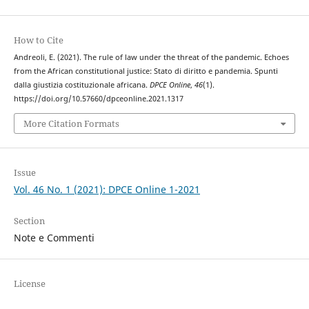
How to Cite
Andreoli, E. (2021). The rule of law under the threat of the pandemic. Echoes
from the African constitutional justice: Stato di diritto e pandemia. Spunti
dalla giustizia costituzionale africana.
DPCE Online
,
46
(1).
https://doi.org/10.57660/dpceonline.2021.1317
More Citation Formats
Issue
Vol. 46 No. 1 (2021): DPCE Online 1-2021
Section
Note e Commenti
License