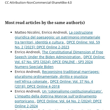
CC Attribution-NonCommercial-ShareAlike 4.0
Most read articles by the same author(s)
Matteo Nicolini, Enrico Andreoli,
La costruzione
giuridica del paesaggio: un patrimonio immateriale
tra territori, identità e cultura
,
DPCE Online: Vol. 59
No. 2 (2023): DPCE Online 2-2023
Enrico Andreoli,
The Constitutional Dimension of Free
Speech Under the Biden Administration
,
DPCE Online:
Vol. 67 No. SP3 (2024): DPCE ONLINE - SP3 2024
Numero Speciale Biden
Enrico Andreoli,
Recognising traditional marriages:
pluralismo ordinamentale, diritto e giustizia
nell’Africa coloniale
,
DPCE Online: Vol. 37 No. 4
(2018): DPCE Online 4-2018
Enrico Andreoli,
Un ‘colonialismo costituzionalizzato’.
L’impatto della dottrina Monroe sull’ordinamento
portoricano
,
DPCE Online: Vol. 64 No. 2 (2024): DPCE
Online 2-2024