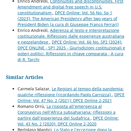
Enrico Andreoli,
Continuities and discontinuities. First
Amendment and digital free speech in U.S.
constitutionalism
,
DPCE Online: Vol. 56 No. Sp 1
(2023): The American Presidency after two years of
President Biden (a cura di Giuseppe Franco Ferrari)
Enrico Andreoli,
Aderenza al testo e interpretazione
costituzionale. Riflessioni dalle esperienze australiana
e neozelandese
,
DPCE Online: Vol. 66 No. SP2 (2024):
DPCE ONLINE - SP1 2025 - Giurisdizioni costituzionali e
poteri politici. Riflessioni in chiave comparata - A cura
di R. Tarchi
Similar Articles
Carmela Salazar,
Le Regioni al tempo della pandemia:
qualche riflessione (ricordando Paolo Carrozza)
,
DPCE
Online: Vol. 47 No. 2 (2021): DPCE Online 2-2021
Romano Orrù,
La risposta all’emergenza al
Coronavirus nell’Africa subsahariana: riflessioni a
partire dall’esperienza del Sudafrica
,
DPCE Online:
Vol. 43 No. 2 (2020): DPCE Online 2-2020
Bertolaso Mantici,
Lo Stato e l’eccezione dopo la