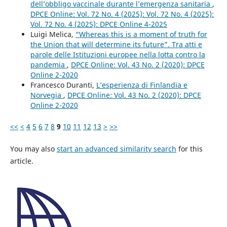
dell’obbligo vaccinale durante l’emergenza sanitaria
,
DPCE Online: Vol. 72 No. 4 (2025): Vol. 72 No. 4 (2025):
Vol. 72 No. 4 (2025): DPCE Online 4-2025
Luigi Melica,
“Whereas this is a moment of truth for
the Union that will determine its future”. Tra atti e
parole delle Istituzioni europee nella lotta contro la
pandemia
,
DPCE Online: Vol. 43 No. 2 (2020): DPCE
Online 2-2020
Francesco Duranti,
L’esperienza di Finlandia e
Norvegia
,
DPCE Online: Vol. 43 No. 2 (2020): DPCE
Online 2-2020
<<
<
4
5
6
7
8
9
10
11
12
13
>
>>
You may also
start an advanced similarity search
for this
article.