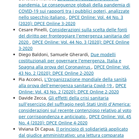
pandemia. Le conseguenze globali della pandemia di
COVID-19 sui rapporti tra i pubblici poteri, analizzate
nello specchio italiano
,
DPCE Online: Vol. 44 No. 3
(2020): DPCE Online 3-2020
Cesare Pinelli,
Considerazioni sulla scelta delle fonti
del diritto per fronteggiare l’emergenza sanitaria del
2020
,
DPCE Online: Vol. 44 No. 3 (2020): DPCE Online
3-2020
Diego Baldoni, Samuele Gherardi,
Due modelli
costituzionali per governare l’emergenza. Italia e
Spagna alla prova del Coronavirus
,
DPCE Online: Vol.
43 No. 2 (2020): DPCE Online 2-2020
Pia Acconci,
L’Organizzazione mondiale della sanità
alla prova dell’emergenza sanitaria Covid-19
,
DPCE
Online: Vol. 43 No. 2 (2020): DPCE Online 2-2020
Davide Zecca,
Gli effetti della crisi sanitaria
sull’esercizio del suffragio negli Stati Uniti d’America:
considerazioni sul recente contenzioso relativo al voto
per corrispondenza e anticipato
,
DPCE Online: Vol. 45
No. 4 (2020): DPCE Online 4-2020
Viviana Di Capua,
Il principio di solidarietà applicato
dal giudice amministrativo: una lettura comparata