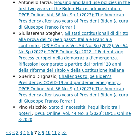
Antonello Tarzia,
Housing and land use policies in the
first two years of the Biden-Harris administration
,
DPCE Online: Vol. 56 No. Sp 1 (2023): The American
Presidency after two years of President Biden (a cura
di Giuseppe Franco Ferrari)
Giuliaserena Stegher,
Gli stati costituzionali di diritto
alla prova del “green pass”: Italia e Francia a
confronto
,
DPCE Online: Vol. 54 No. Sp (2022): Vol 54
No Sp (2022): DPCE Online Sp-2022 - I Federalizing
Process europei nella democrazia d’emergenza.
Riflessioni comparate a partire dai ‘primi’ 20 anni
della riforma del Titolo V della Costituzione italiana
Guerino D'Ignazio,
Challenges to Joe Biden's
Presidency: COVID-19 and pandemic emergency
,
DPCE Online: Vol. 56 No. Sp 1 (2023): The American
Presidency after two years of President Biden (a cura
di Giuseppe Franco Ferrari)
Pino Pisicchio,
Stato di necessità: l’equilibrio tra i
poteri
,
DPCE Online: Vol. 44 No. 3 (2020): DPCE Online
3-2020
<<
<
2
3
4
5
6
7
8
9
10
11
>
>>