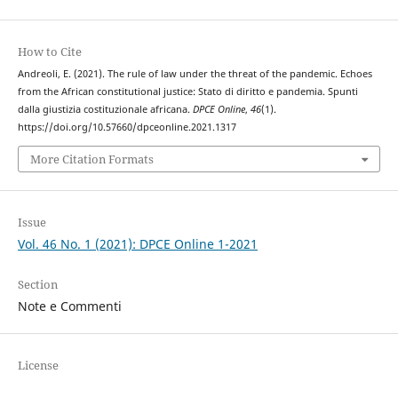
How to Cite
Andreoli, E. (2021). The rule of law under the threat of the pandemic. Echoes
from the African constitutional justice: Stato di diritto e pandemia. Spunti
dalla giustizia costituzionale africana.
DPCE Online
,
46
(1).
https://doi.org/10.57660/dpceonline.2021.1317
More Citation Formats
Issue
Vol. 46 No. 1 (2021): DPCE Online 1-2021
Section
Note e Commenti
License