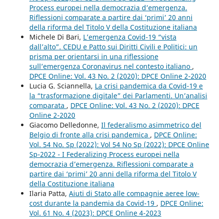
Process europei nella democrazia d’emergenza.
Riflessioni comparate a partire dai ‘primi’ 20 anni
della riforma del Titolo V della Costituzione italiana
Michele Di Bari,
L’emergenza Covid-19 “vista
dall’alto”. CEDU e Patto sui Diritti Civili e Politici: un
prisma per orientarsi in una riflessione
sull’emergenza Coronavirus nel contesto italiano
,
DPCE Online: Vol. 43 No. 2 (2020): DPCE Online 2-2020
Lucia G. Sciannella,
La crisi pandemica da Covid-19 e
la “trasformazione digitale” dei Parlamenti. Un’analisi
comparata
,
DPCE Online: Vol. 43 No. 2 (2020): DPCE
Online 2-2020
Giacomo Delledonne,
Il federalismo asimmetrico del
Belgio di fronte alla crisi pandemica
,
DPCE Online:
Vol. 54 No. Sp (2022): Vol 54 No Sp (2022): DPCE Online
Sp-2022 - I Federalizing Process europei nella
democrazia d’emergenza. Riflessioni comparate a
partire dai ‘primi’ 20 anni della riforma del Titolo V
della Costituzione italiana
Ilaria Patta,
Aiuti di Stato alle compagnie aeree low-
cost durante la pandemia da Covid-19
,
DPCE Online:
Vol. 61 No. 4 (2023): DPCE Online 4-2023