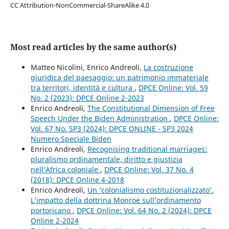
CC Attribution-NonCommercial-ShareAlike 4.0
Most read articles by the same author(s)
Matteo Nicolini, Enrico Andreoli,
La costruzione
giuridica del paesaggio: un patrimonio immateriale
tra territori, identità e cultura
,
DPCE Online: Vol. 59
No. 2 (2023): DPCE Online 2-2023
Enrico Andreoli,
The Constitutional Dimension of Free
Speech Under the Biden Administration
,
DPCE Online:
Vol. 67 No. SP3 (2024): DPCE ONLINE - SP3 2024
Numero Speciale Biden
Enrico Andreoli,
Recognising traditional marriages:
pluralismo ordinamentale, diritto e giustizia
nell’Africa coloniale
,
DPCE Online: Vol. 37 No. 4
(2018): DPCE Online 4-2018
Enrico Andreoli,
Un ‘colonialismo costituzionalizzato’.
L’impatto della dottrina Monroe sull’ordinamento
portoricano
,
DPCE Online: Vol. 64 No. 2 (2024): DPCE
Online 2-2024