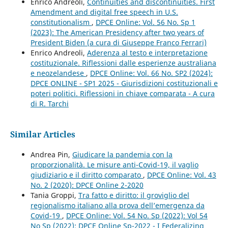
Enrico Andreoli,
Continuities and discontinuities. First
Amendment and digital free speech in U.S.
constitutionalism
,
DPCE Online: Vol. 56 No. Sp 1
(2023): The American Presidency after two years of
President Biden (a cura di Giuseppe Franco Ferrari)
Enrico Andreoli,
Aderenza al testo e interpretazione
costituzionale. Riflessioni dalle esperienze australiana
e neozelandese
,
DPCE Online: Vol. 66 No. SP2 (2024):
DPCE ONLINE - SP1 2025 - Giurisdizioni costituzionali e
poteri politici. Riflessioni in chiave comparata - A cura
di R. Tarchi
Similar Articles
Andrea Pin,
Giudicare la pandemia con la
proporzionalità. Le misure anti-Covid-19, il vaglio
giudiziario e il diritto comparato
,
DPCE Online: Vol. 43
No. 2 (2020): DPCE Online 2-2020
Tania Groppi,
Tra fatto e diritto: il groviglio del
regionalismo italiano alla prova dell’emergenza da
Covid-19
,
DPCE Online: Vol. 54 No. Sp (2022): Vol 54
No Sp (2022): DPCE Online Sp-2022 - I Federalizing