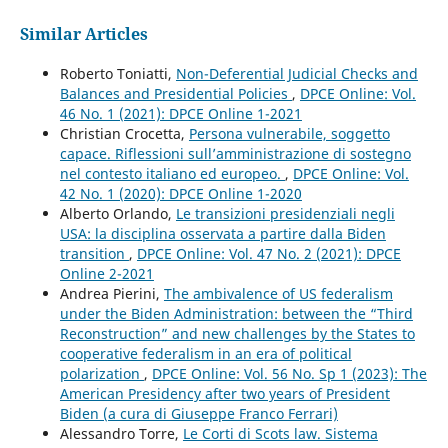
Similar Articles
Roberto Toniatti,
Non-Deferential Judicial Checks and
Balances and Presidential Policies
,
DPCE Online: Vol.
46 No. 1 (2021): DPCE Online 1-2021
Christian Crocetta,
Persona vulnerabile, soggetto
capace. Riflessioni sull’amministrazione di sostegno
nel contesto italiano ed europeo.
,
DPCE Online: Vol.
42 No. 1 (2020): DPCE Online 1-2020
Alberto Orlando,
Le transizioni presidenziali negli
USA: la disciplina osservata a partire dalla Biden
transition
,
DPCE Online: Vol. 47 No. 2 (2021): DPCE
Online 2-2021
Andrea Pierini,
The ambivalence of US federalism
under the Biden Administration: between the “Third
Reconstruction” and new challenges by the States to
cooperative federalism in an era of political
polarization
,
DPCE Online: Vol. 56 No. Sp 1 (2023): The
American Presidency after two years of President
Biden (a cura di Giuseppe Franco Ferrari)
Alessandro Torre,
Le Corti di Scots law. Sistema