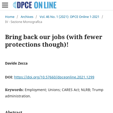
Home
/
Archives
/
Vol. 46 No. 1 (2021): DPCE Online 1-2021
/
IV - Sezione Monografica
Bring back our jobs (with fewer
protections though)!
Davide Zecca
DOI:
https://doi.org/10.57660/dpceonline.2021.1299
Keywords:
Employment; Unions; CARES Act; NLRB; Trump
administration.
Abstract