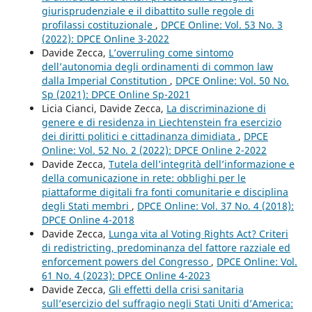
giurisprudenziale e il dibattito sulle regole di
profilassi costituzionale
,
DPCE Online: Vol. 53 No. 3
(2022): DPCE Online 3-2022
Davide Zecca,
L’overruling come sintomo
dell’autonomia degli ordinamenti di common law
dalla Imperial Constitution
,
DPCE Online: Vol. 50 No.
Sp (2021): DPCE Online Sp-2021
Licia Cianci, Davide Zecca,
La discriminazione di
genere e di residenza in Liechtenstein fra esercizio
dei diritti politici e cittadinanza dimidiata
,
DPCE
Online: Vol. 52 No. 2 (2022): DPCE Online 2-2022
Davide Zecca,
Tutela dell’integrità dell’informazione e
della comunicazione in rete: obblighi per le
piattaforme digitali fra fonti comunitarie e disciplina
degli Stati membri
,
DPCE Online: Vol. 37 No. 4 (2018):
DPCE Online 4-2018
Davide Zecca,
Lunga vita al Voting Rights Act? Criteri
di redistricting, predominanza del fattore razziale ed
enforcement powers del Congresso
,
DPCE Online: Vol.
61 No. 4 (2023): DPCE Online 4-2023
Davide Zecca,
Gli effetti della crisi sanitaria
sull’esercizio del suffragio negli Stati Uniti d’America: