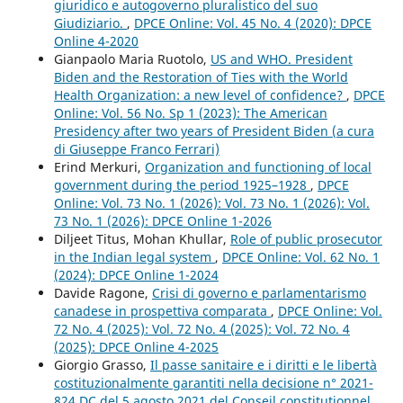
giuridico e autogoverno pluralistico del suo
Giudiziario.
,
DPCE Online: Vol. 45 No. 4 (2020): DPCE
Online 4-2020
Gianpaolo Maria Ruotolo,
US and WHO. President
Biden and the Restoration of Ties with the World
Health Organization: a new level of confidence?
,
DPCE
Online: Vol. 56 No. Sp 1 (2023): The American
Presidency after two years of President Biden (a cura
di Giuseppe Franco Ferrari)
Erind Merkuri,
Organization and functioning of local
government during the period 1925–1928
,
DPCE
Online: Vol. 73 No. 1 (2026): Vol. 73 No. 1 (2026): Vol.
73 No. 1 (2026): DPCE Online 1-2026
Diljeet Titus, Mohan Khullar,
Role of public prosecutor
in the Indian legal system
,
DPCE Online: Vol. 62 No. 1
(2024): DPCE Online 1-2024
Davide Ragone,
Crisi di governo e parlamentarismo
canadese in prospettiva comparata
,
DPCE Online: Vol.
72 No. 4 (2025): Vol. 72 No. 4 (2025): Vol. 72 No. 4
(2025): DPCE Online 4-2025
Giorgio Grasso,
Il passe sanitaire e i diritti e le libertà
costituzionalmente garantiti nella decisione n° 2021-
824 DC del 5 agosto 2021 del Conseil constitutionnel
,