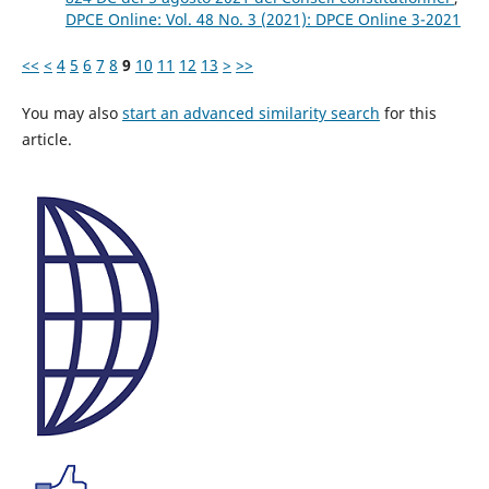
DPCE Online: Vol. 48 No. 3 (2021): DPCE Online 3-2021
<<
<
4
5
6
7
8
9
10
11
12
13
>
>>
You may also
start an advanced similarity search
for this
article.