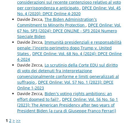
considerazioni sul recente contenzioso relativo al voto
per corrispondenza e anticipato
,
DPCE Online: Vol. 45
No. 4 (2020): DPCE Online 4-2020
Davide Zecca,
The Biden Administration’s
Commitment to Minority Protection
,
DPCE Online: Vol.
67 No. SP3 (2024): DPCE ONLINE - SP3 2024 Numero
Speciale Biden
Davide Zecca,
Immunità presidenziali e responsabilità
penale: l’incerto perimetro dopo Trump v. United
States
,
DPCE Online: Vol. 68 No. 4 (2024): DPCE Online
4-2024
Davide Zecca,
Lo scrutinio della Corte EDU sul diritto
di voto dei detenuti fra interpretazione
convenzionalmente conforme e limiti generalizzati al
suffragio
,
DPCE Online: Vol. 57 No. 1 (2023): DPCE
Online 1-2023
Davide Zecca,
Biden’s voting rights ambitions: an
effort doomed to fail?
,
DPCE Online: Vol. 56 No. Sp 1
(2023): The American Presidency after two years of
President Biden (a cura di Giuseppe Franco Ferrari)
1
2
>
>>