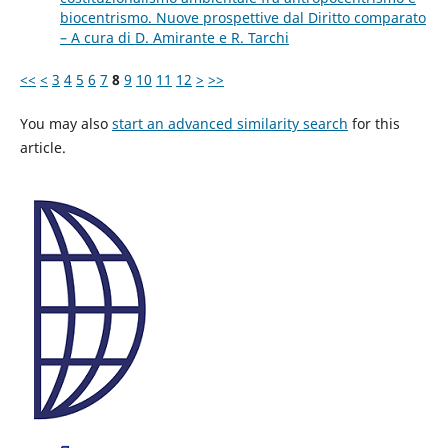
biocentrismo. Nuove prospettive dal Diritto comparato
– A cura di D. Amirante e R. Tarchi
<<
<
3
4
5
6
7
8
9
10
11
12
>
>>
You may also
start an advanced similarity search
for this
article.