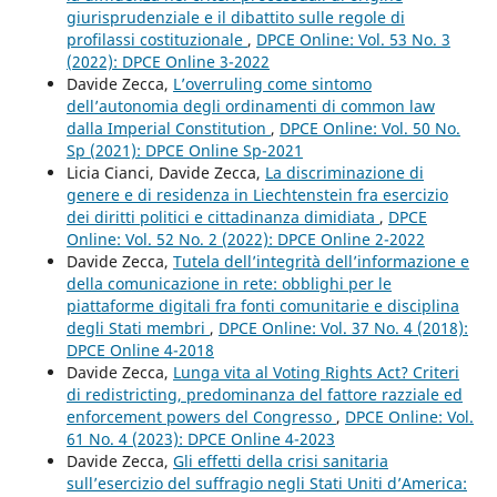
giurisprudenziale e il dibattito sulle regole di
profilassi costituzionale
,
DPCE Online: Vol. 53 No. 3
(2022): DPCE Online 3-2022
Davide Zecca,
L’overruling come sintomo
dell’autonomia degli ordinamenti di common law
dalla Imperial Constitution
,
DPCE Online: Vol. 50 No.
Sp (2021): DPCE Online Sp-2021
Licia Cianci, Davide Zecca,
La discriminazione di
genere e di residenza in Liechtenstein fra esercizio
dei diritti politici e cittadinanza dimidiata
,
DPCE
Online: Vol. 52 No. 2 (2022): DPCE Online 2-2022
Davide Zecca,
Tutela dell’integrità dell’informazione e
della comunicazione in rete: obblighi per le
piattaforme digitali fra fonti comunitarie e disciplina
degli Stati membri
,
DPCE Online: Vol. 37 No. 4 (2018):
DPCE Online 4-2018
Davide Zecca,
Lunga vita al Voting Rights Act? Criteri
di redistricting, predominanza del fattore razziale ed
enforcement powers del Congresso
,
DPCE Online: Vol.
61 No. 4 (2023): DPCE Online 4-2023
Davide Zecca,
Gli effetti della crisi sanitaria
sull’esercizio del suffragio negli Stati Uniti d’America: