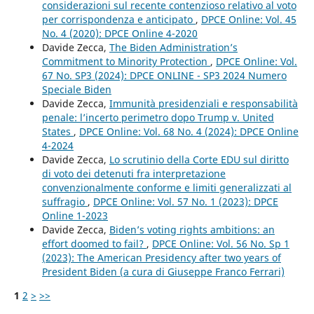
considerazioni sul recente contenzioso relativo al voto
per corrispondenza e anticipato
,
DPCE Online: Vol. 45
No. 4 (2020): DPCE Online 4-2020
Davide Zecca,
The Biden Administration’s
Commitment to Minority Protection
,
DPCE Online: Vol.
67 No. SP3 (2024): DPCE ONLINE - SP3 2024 Numero
Speciale Biden
Davide Zecca,
Immunità presidenziali e responsabilità
penale: l’incerto perimetro dopo Trump v. United
States
,
DPCE Online: Vol. 68 No. 4 (2024): DPCE Online
4-2024
Davide Zecca,
Lo scrutinio della Corte EDU sul diritto
di voto dei detenuti fra interpretazione
convenzionalmente conforme e limiti generalizzati al
suffragio
,
DPCE Online: Vol. 57 No. 1 (2023): DPCE
Online 1-2023
Davide Zecca,
Biden’s voting rights ambitions: an
effort doomed to fail?
,
DPCE Online: Vol. 56 No. Sp 1
(2023): The American Presidency after two years of
President Biden (a cura di Giuseppe Franco Ferrari)
1
2
>
>>