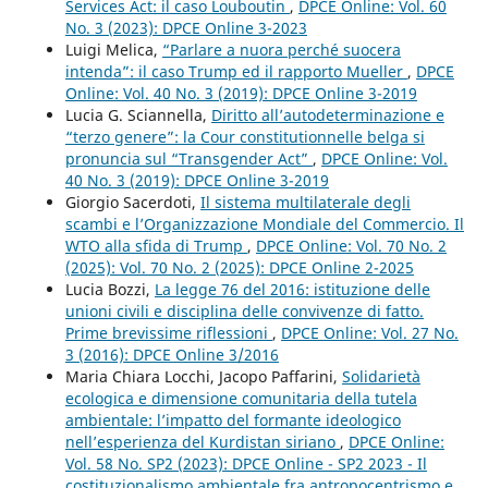
Services Act: il caso Louboutin
,
DPCE Online: Vol. 60
No. 3 (2023): DPCE Online 3-2023
Luigi Melica,
“Parlare a nuora perché suocera
intenda”: il caso Trump ed il rapporto Mueller
,
DPCE
Online: Vol. 40 No. 3 (2019): DPCE Online 3-2019
Lucia G. Sciannella,
Diritto all’autodeterminazione e
“terzo genere”: la Cour constitutionnelle belga si
pronuncia sul “Transgender Act”
,
DPCE Online: Vol.
40 No. 3 (2019): DPCE Online 3-2019
Giorgio Sacerdoti,
Il sistema multilaterale degli
scambi e l’Organizzazione Mondiale del Commercio. Il
WTO alla sfida di Trump
,
DPCE Online: Vol. 70 No. 2
(2025): Vol. 70 No. 2 (2025): DPCE Online 2-2025
Lucia Bozzi,
La legge 76 del 2016: istituzione delle
unioni civili e disciplina delle convivenze di fatto.
Prime brevissime riflessioni
,
DPCE Online: Vol. 27 No.
3 (2016): DPCE Online 3/2016
Maria Chiara Locchi, Jacopo Paffarini,
Solidarietà
ecologica e dimensione comunitaria della tutela
ambientale: l’impatto del formante ideologico
nell’esperienza del Kurdistan siriano
,
DPCE Online:
Vol. 58 No. SP2 (2023): DPCE Online - SP2 2023 - Il
costituzionalismo ambientale fra antropocentrismo e