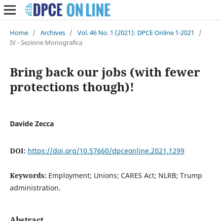
Home
/
Archives
/
Vol. 46 No. 1 (2021): DPCE Online 1-2021
/
IV - Sezione Monografica
Bring back our jobs (with fewer
protections though)!
Davide Zecca
DOI:
https://doi.org/10.57660/dpceonline.2021.1299
Keywords:
Employment; Unions; CARES Act; NLRB; Trump
administration.
Abstract